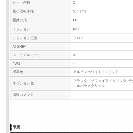
シート列数
2
最小回転半径
5.7（m）
駆動方式
FR
ミッション
6AT
ミッション位置
フロア
AI-SHIFT
-
マニュアルモード
○
4WS
-
標準色
アルピンホワイトIIIソリッド
ブラック・サファイアメタリック チ
オプション色
シルバーメタリック
掲載コメント
-
装備