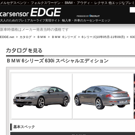
メルセデスベンツ
・
フォルクスワーゲン
・
BMW
・
アウディ
・
レクサス
他エッジなプレミ
大人のためのプレミアカーライフ実現サイト 輸入車・外車のカーセンサーエッジ
新車時価格はメーカー発表当時の価格です
EDGE.net
>
カタログ
>
ＢＭＷ
>
ＢＭＷ 6シリーズ
>
6シリーズ(10年05月-11年09月)
>
6
ＢＭＷ 6シリーズ 630i スペシャルエディション
基本スペック