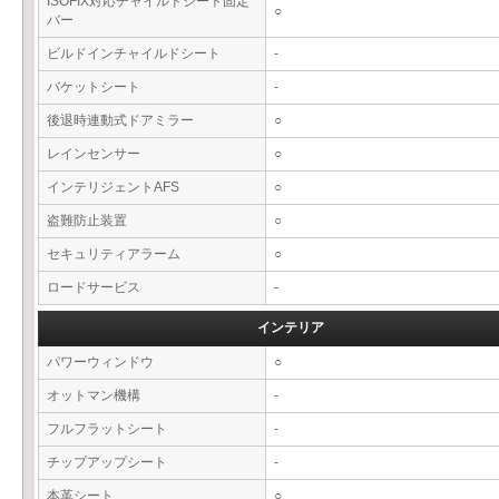
ISOFIX対応チャイルドシート固定
○
バー
ビルドインチャイルドシート
-
バケットシート
-
後退時連動式ドアミラー
○
レインセンサー
○
インテリジェントAFS
○
盗難防止装置
○
セキュリティアラーム
○
ロードサービス
-
インテリア
パワーウィンドウ
○
オットマン機構
-
フルフラットシート
-
チップアップシート
-
本革シート
○