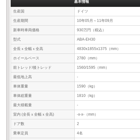
基本情報
生産国
ドイツ
生産期間
10年05月～11年09月
新車時車両価格
930万円（税込）
型式
ABA-EH30
全長ｘ全幅ｘ全高
4830x1855x1375（mm）
ホイールベース
2780（mm）
前トレッド/後トレッド
1560/1595（mm）
最低地上高
-
車体重量
1590（kg）
車体総重量
1810（kg）
最大積載量
-
室内 (全長ｘ全幅ｘ全高)
-x-x-（mm）
ドア数
2
乗車定員
4名