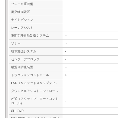
ブレーキ系装備
-
衝突軽減装置
-
ナイトビジョン
-
レーンアシスト
-
車間距離自動制御システム
○
ソナー
○
駐車支援システム
-
センターデフロック
-
横滑り防止装置
○
トラクションコントロール
○
LSD（リミテッドスリップデフ）
-
ダウンヒルアシストコントロール
-
AYC（アクティブ・ヨー・コント
-
ロール）
SH-4WD
-