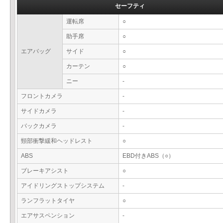
セーフティ
運転席
○
助手席
○
エアバッグ
サイド
○
カーテン
○
ニー
-
フロントカメラ
-
サイドカメラ
-
バックカメラ
-
頸部衝撃緩和ヘッドレスト
○
ABS
EBD付きABS（○）
ブレーキアシスト
○
アイドリングストップシステム
-
ランフラットタイヤ
○
エアサスペンション
-