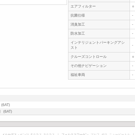
エアフィルター
○
抗菌仕様
-
消臭加工
-
防水加工
-
インテリジェントパーキングアシ
-
スト
クルーズコントロール
○
その他ナビゲーション
-
福祉車両
-
6AT)
(6AT)
 メルセデス・ベンツ
Eクラス
Sクラス
｜ フォルクスワーゲン
ゴルフ
ポロ
ニュービートル
｜