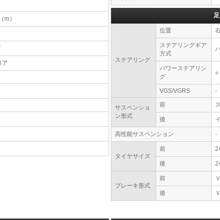
足
7（m）
位置
ステアリングギア
T
方式
ステアリング
ロア
パワーステアリン
○
グ
VGS/VGRS
-
前
サスペンショ
ン形式
後
高性能サスペンション
-
前
2
タイヤサイズ
後
2
前
ブレーキ形式
後