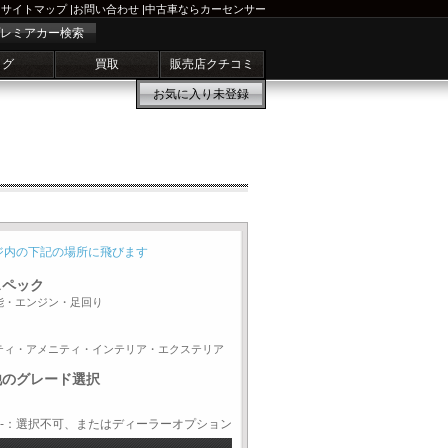
サイトマップ
|
お問い合わせ
|
中古車ならカーセンサー
レミアカー検索
ログ
買取
販売店クチコミ
お気に入り
未登録
ジ内の下記の場所に飛びます
スペック
能・エンジン・足回り
ティ・アメニティ・インテリア・エクステリア
他のグレード選択
-：選択不可、またはディーラーオプション