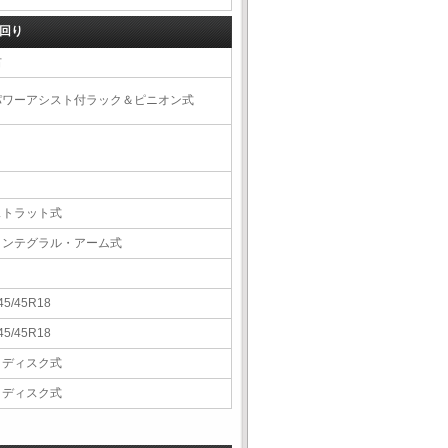
回り
右
パワーアシスト付ラック＆ピニオン式
ストラット式
インテグラル・アーム式
45/45R18
45/45R18
Ｖディスク式
Ｖディスク式