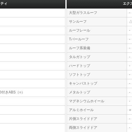
フティ
エク
大型ガラスルーフ
-
サンルーフ
ルーフレール
-
Tバールーフ
-
ルーフ系装備
-
タルガトップ
-
ハードトップ
-
ソフトトップ
-
キャンバストップ
-
D付きABS（○）
メタルトップ
-
マグネシウムホイール
-
アルミホイール
○
片側スライドドア
-
両側スライドドア
-