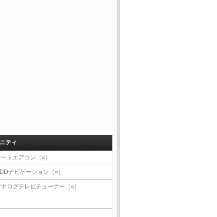
ニティ
オートエアコン（○）
HDDナビゲーション（○）
アナログテレビチューナー（○）