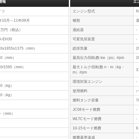
情報
エ
イツ
エンジン型式
N
年10月～11年09月
種類
30万円（税込）
過給器
-
A-EH30
可変気筒装置
-
30x1855x1375（mm）
総排気量
2
80（mm）
最高出力/回転数 kw（ps）/rpm
2
60/1595（mm）
最大トルク/回転数 n・m（kg・
3
m）/rpm
環境対策エンジン
-
90（kg）
使用燃料
10（kg）
燃料タンク容量
JC08モード燃費
-
-x-（mm）
WLTCモード燃費
-
10-15モード燃費
9
燃費基準達成
-