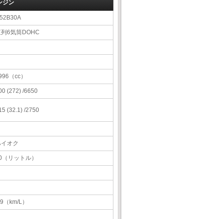
ンジン
52B30A
直列6気筒DOHC
996（cc）
00 (272) /6650
15 (32.1) /2750
ハイオク
70（リットル）
.9（km/L）