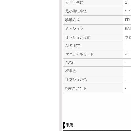
シート列数
2
最小回転半径
5.
駆動方式
FR
ミッション
6A
ミッション位置
フ
AI-SHIFT
-
マニュアルモード
○
4WS
-
標準色
-
オプション色
-
掲載コメント
-
装備