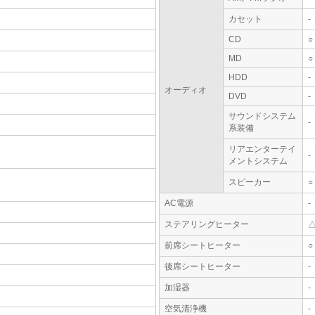
カセット
-
CD
○
MD
○
HDD
-
オーディオ
DVD
-
サウンドシステム
-
系装備
リアエンターテイ
-
メントシステム
スピーカー
○
AC電源
-
ステアリングヒーター
前席シートヒーター
○
後席シートヒーター
-
加湿器
-
空気清浄機
-