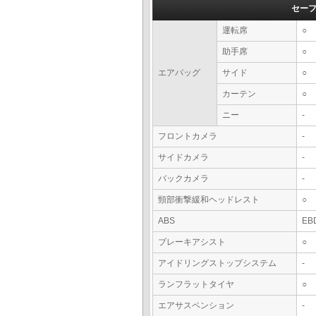
セー
運転席
○
助手席
○
エアバッグ
サイド
○
カーテン
○
ニー
-
フロントカメラ
-
サイドカメラ
-
バックカメラ
-
頸部衝撃緩和ヘッドレスト
○
ABS
EB
ブレーキアシスト
○
アイドリングストップシステム
-
ランフラットタイヤ
○
エアサスペンション
-