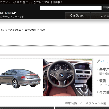
ウディ
・
レクサス
他エッジなプレミア車情報満載！
プ
Car Search
カタ
車のカーセンサーエッジ
>
6シリーズ(08年10月-11年09月)
>
630i
ペー
基本
基本性
装備
セーフ
その
○：標準装備 △：オプション装備 