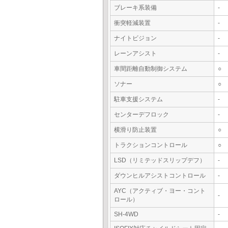
ブレーキ系装備
-
衝突軽減装置
-
ナイトビジョン
-
レーンアシスト
-
車間距離自動制御システム
○
ソナー
○
駐車支援システム
-
センターデフロック
-
横滑り防止装置
○
トラクションコントロール
○
LSD（リミテッドスリップデフ）
-
ダウンヒルアシストコントロール
-
AYC（アクティブ・ヨー・コント
-
ロール）
SH-4WD
-