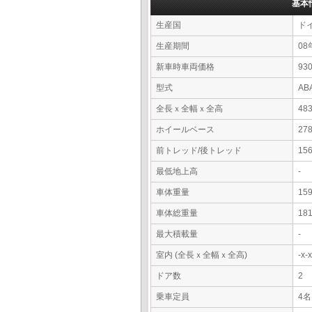
基本
生産国
ド
生産期間
08
新車時車両価格
9
型式
AB
全長ｘ全幅ｘ全高
48
ホイールベース
27
前トレッド/後トレッド
15
最低地上高
-
車体重量
15
車体総重量
18
最大積載量
-
室内 (全長ｘ全幅ｘ全高)
-x
ドア数
2
乗車定員
4名