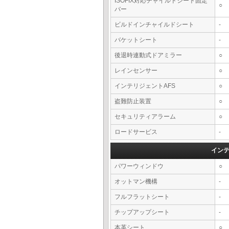
ISOFIX対応チャイルドシート固定
○
バー
ビルドインチャイルドシート
-
バケットシート
-
後退時連動式ドアミラー
○
レインセンサー
○
インテリジェントAFS
○
盗難防止装置
○
セキュリティアラーム
○
ロードサービス
-
イン
パワーウィンドウ
○
オットマン機構
-
フルフラットシート
-
チップアップシート
-
本革シート
○