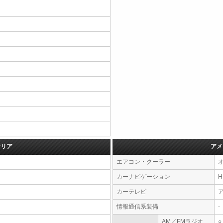
テリア
アメ
エアコン・クーラー
カーナビゲーション
カーテレビ
情報通信系装備
-
AM／FMラジオ
○