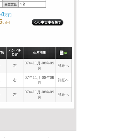
4名
54
万円
5
万円
ハンドル
ア数
生産期間
位置
07年11月-08年09
右
詳細へ
2
月
07年11月-08年09
右
詳細へ
2
月
07年11月-08年09
左
詳細へ
2
月