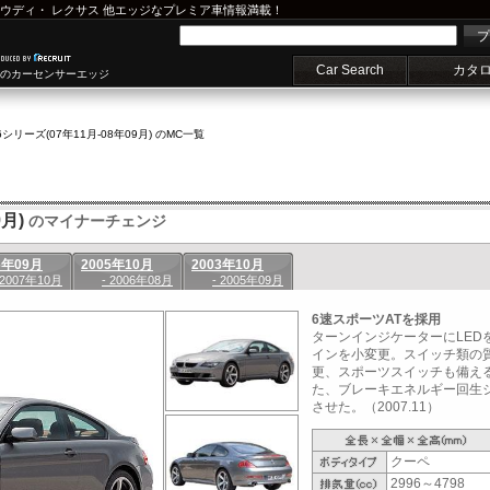
ウディ
・
レクサス
他エッジなプレミア車情報満載！
プ
Car Search
カタ
車のカーセンサーエッジ
6シリーズ(07年11月-08年09月) のMC一覧
月)
のマイナーチェンジ
6年09月
2005年10月
2003年10月
 2007年10月
- 2006年08月
- 2005年09月
6速スポーツATを採用
ターンインジケーターにLED
インを小変更。スイッチ類の
更、スポーツスイッチも備える
た、ブレーキエネルギー回生シ
させた。（2007.11）
クーペ
2996～4798