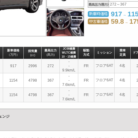
272～367
917
11
～
59.8
17
～
JC08燃費
新車価格
最高出力
駆動
乗車
排気量
ミッション
ド
WLTC燃費
（万円）
(馬力)
方式
定員
(cc)
10・15燃費
-
フロア6AT
4名
917
2996
272
-
FR
9.9km/L
-
フロア6AT
4名
1154
4798
367
-
FR
7.6km/L
-
フロア6AT
4名
1154
4798
367
-
FR
7.6km/L
ェンジ