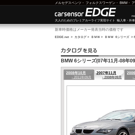
メルセデスベンツ
・
フォルクスワーゲン
・
BMW
・
ア
大人のためのプレミアカーライフ実現サイト 輸入車・外
新車時価格はメーカー発表当時の価格です
EDGE.net
>
カタログ
>
ＢＭＷ
>
ＢＭＷ 6シリーズ
>
BMW 6シリーズ(07年11月-08年09
2008年10月
2007年11月
200
- 2011年09月
- 2008年09月
-