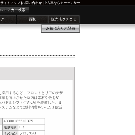
サイトマップ
|
お問い合わせ
|
中古車ならカーセンサー
レミアカー検索
ログ
買取
販売店クチコミ
お気に入り
未登録
を採用するなど、フロントとリアのデザ
質感を向上させた室内は素材や色を変
パドルシフト付き6ATを装備した。ま
ステムなどで燃料消費を5～15％低減
4830×1855×1375
FR
フロア6AT