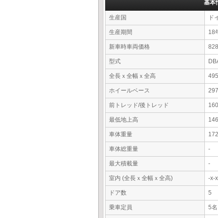
基本
生産国
ド
生産期間
18
新車時車両価格
8
型式
DB
全長ｘ全幅ｘ全高
49
ホイールベース
29
前トレッド/後トレッド
16
最低地上高
14
車体重量
17
車体総重量
-
最大積載量
-
室内 (全長ｘ全幅ｘ全高)
-x
ドア数
5
乗車定員
5名