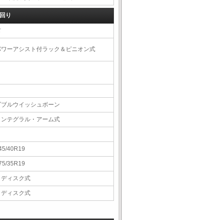
回り
右
パワーアシスト付ラック＆ピニオン式
ダブルウイッシュボーン
インテグラル・アーム式
45/40R19
75/35R19
Ｖディスク式
Ｖディスク式