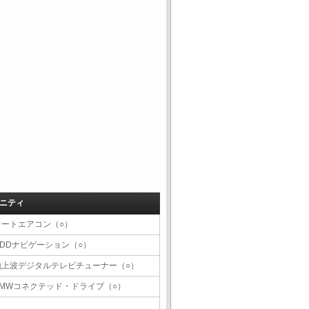
ニティ
オートエアコン（○）
HDDナビゲーション（○）
地上波デジタルテレビチューナー（○）
BMWコネクテッド・ドライブ（○）