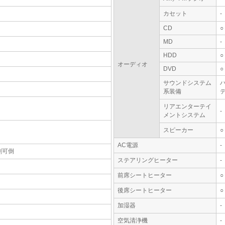
カセット
-
CD
○
MD
-
HDD
○
オーディオ
DVD
○
サウンドシステム
系装備
テ
リアエンターテイ
-
メントシステム
スピーカー
○
AC電源
-
割可倒
ステアリングヒーター
-
前席シートヒーター
○
後席シートヒーター
○
加湿器
-
空気清浄機
-