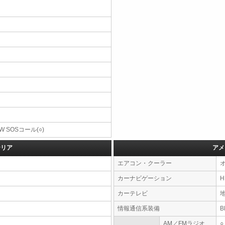
W SOSコール(○)
テリア
アメ
エアコン・クーラー
カーナビゲーション
カーテレビ
情報通信系装備
AM／FMラジオ
○