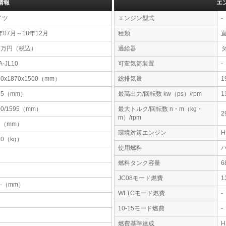
情報
エ
イツ
エンジン型式
-
年07月～18年12月
種類
28万円（税込）
過給器
A-JL10
可変気筒装置
-
50x1870x1500（mm）
総排気量
1
75（mm）
最高出力/回転数 kw（ps）/rpm
1
00/1595（mm）
最大トルク/回転数 n・m（kg・
2
m）/rpm
6（mm）
環境対策エンジン
20（kg）
使用燃料
燃料タンク容量
JC08モード燃費
1
-x-（mm）
WLTCモード燃費
-
10-15モード燃費
-
燃費基準達成
H