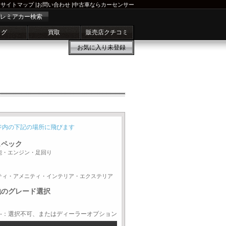
サイトマップ
|
お問い合わせ
|
中古車ならカーセンサー
レミアカー検索
ログ
買取
販売店クチコミ
お気に入り
未登録
ジ内の下記の場所に飛びます
スペック
能・エンジン・足回り
ティ・アメニティ・インテリア・エクステリア
他のグレード選択
-：選択不可、またはディーラーオプション