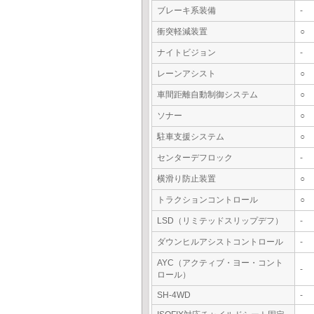
ブレーキ系装備
-
衝突軽減装置
○
ナイトビジョン
-
レーンアシスト
○
車間距離自動制御システム
○
ソナー
○
駐車支援システム
○
センターデフロック
-
横滑り防止装置
○
トラクションコントロール
○
LSD（リミテッドスリップデフ）
-
ダウンヒルアシストコントロール
-
AYC（アクティブ・ヨー・コント
-
ロール）
SH-4WD
-