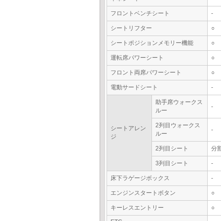
フロントベンチシート
-
シートリフター
○
シートポジションメモリー機能
○
運転席パワーシート
○
フロント両席パワーシート
○
電動サードシート
-
助手席ウォークス
-
ルー
2列目ウォークス
シートアレン
-
ルー
ジ
2列目シート
分
3列目シート
-
床下ラゲージボックス
-
エンジンスタートボタン
○
キーレスエントリー
○