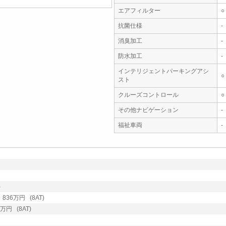
エアフィルター
○
抗菌仕様
-
消臭加工
-
防水加工
-
インテリジェントパーキングアシ
○
スト
クルーズコントロール
○
その他ナビゲーション
-
福祉車両
-
)
36万円 (8AT)
円 (8AT)