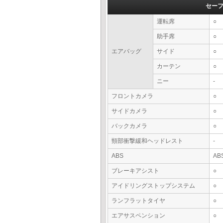
セー
運転席
○
助手席
○
エアバッグ
サイド
○
カーテン
○
ニー
-
フロントカメラ
○
サイドカメラ
○
バックカメラ
○
頸部衝撃緩和ヘッドレスト
-
ABS
AB
ブレーキアシスト
○
アイドリングストップシステム
○
ランフラットタイヤ
○
エアサスペンション
○