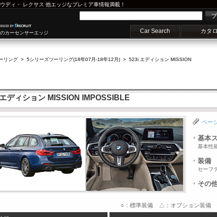
ウディ
・
レクサス
他エッジなプレミア車情報満載！
プ
Car Search
カタ
車のカーセンサーエッジ
ーリング
>
5シリーズツーリング(18年07月-18年12月)
>
523i エディション MISSION
ディション MISSION IMPOSSIBLE
ペー
基本
基本性
装備
セーフ
その
○：標準装備 △：オプション装備 