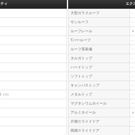
フティ
エク
大型ガラスルーフ
-
サンルーフ
-
ルーフレール
○
Tバールーフ
-
ルーフ系装備
-
タルガトップ
-
ハードトップ
-
ソフトトップ
-
キャンバストップ
-
S（○）
メタルトップ
-
マグネシウムホイール
-
アルミホイール
○
片側スライドドア
-
両側スライドドア
-