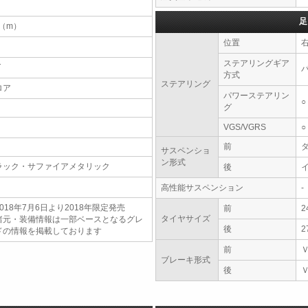
足
7（m）
位置
ステアリングギア
T
方式
ステアリング
ロア
パワーステアリン
○
グ
VGS/VGRS
○
前
サスペンショ
ン形式
ラック・サファイアメタリック
後
高性能サスペンション
-
018年7月6日より2018年限定発売
前
2
タイヤサイズ
諸元・装備情報は一部ベースとなるグレ
後
2
ドの情報を掲載しております
前
ブレーキ形式
後