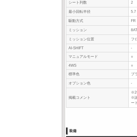
シート列数
2
最小回転半径
5.
駆動方式
FR
ミッション
8A
ミッション位置
フ
AI-SHIFT
-
マニュアルモード
○
4WS
○
標準色
ブ
オプション色
-
※2
掲載コメント
※
ー
装備