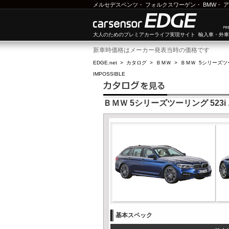
メルセデスベンツ
・
フォルクスワーゲン
・
BMW
・
ア
大人のためのプレミアカーライフ実現サイト 輸入車・外
新車時価格はメーカー発表当時の価格です
EDGE.net
>
カタログ
>
ＢＭＷ
>
ＢＭＷ 5シリーズツ
IMPOSSIBLE
ＢＭＷ 5シリーズツーリング 523i エ
基本スペック