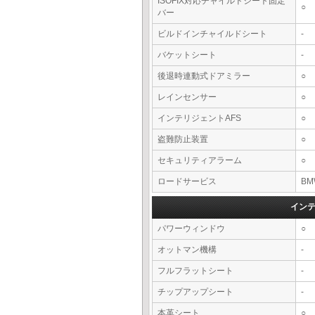
ISOFIX対応チャイルドシート固定
○
バー
ビルドインチャイルドシート
-
バケットシート
-
後退時連動式ドアミラー
○
レインセンサー
○
インテリジェントAFS
○
盗難防止装置
○
セキュリティアラーム
○
ロードサービス
BM
イン
パワーウィンドウ
○
オットマン機構
-
フルフラットシート
-
チップアップシート
-
本革シート
○