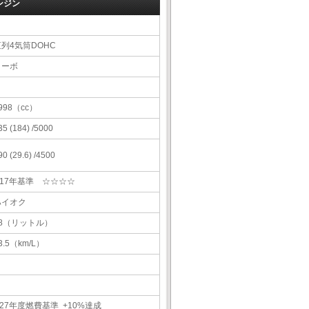
ンジン
直列4気筒DOHC
ターボ
998（cc）
35 (184) /5000
90 (29.6) /4500
H17年基準 ☆☆☆☆
ハイオク
68（リットル）
3.5（km/L）
27年度燃費基準 +10%達成