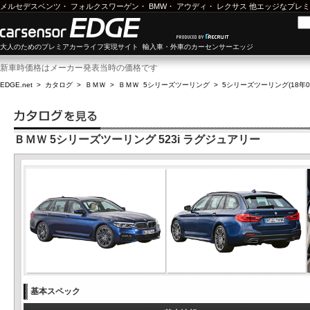
メルセデスベンツ
・
フォルクスワーゲン
・
BMW
・
アウディ
・
レクサス
他エッジなプレミ
大人のためのプレミアカーライフ実現サイト 輸入車・外車のカーセンサーエッジ
新車時価格はメーカー発表当時の価格です
EDGE.net
>
カタログ
>
ＢＭＷ
>
ＢＭＷ 5シリーズツーリング
>
5シリーズツーリング(18年01
ＢＭＷ 5シリーズツーリング 523i ラグジュアリー
基本スペック