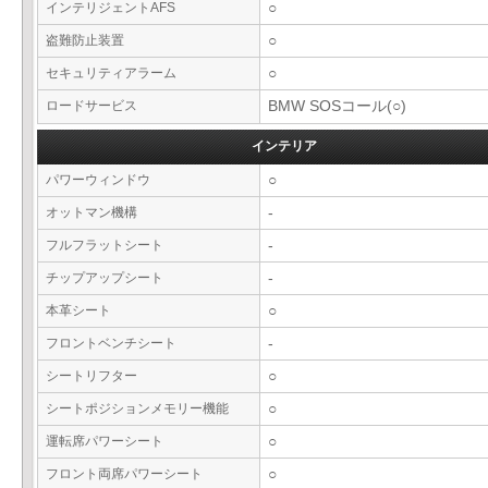
インテリジェントAFS
○
盗難防止装置
○
セキュリティアラーム
○
ロードサービス
BMW SOSコール(○)
インテリア
パワーウィンドウ
○
オットマン機構
-
フルフラットシート
-
チップアップシート
-
本革シート
○
フロントベンチシート
-
シートリフター
○
シートポジションメモリー機能
○
運転席パワーシート
○
フロント両席パワーシート
○