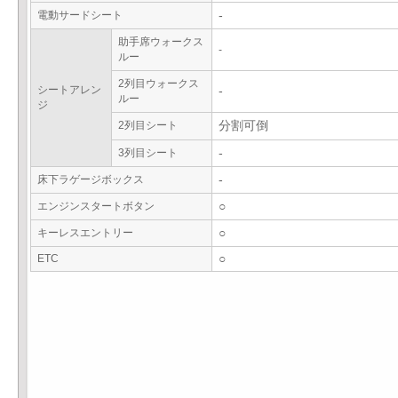
電動サードシート
-
助手席ウォークス
-
ルー
2列目ウォークス
シートアレン
-
ルー
ジ
2列目シート
分割可倒
3列目シート
-
床下ラゲージボックス
-
エンジンスタートボタン
○
キーレスエントリー
○
ETC
○