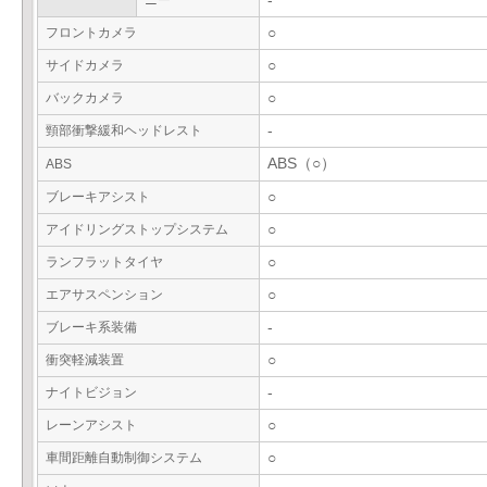
ニー
-
フロントカメラ
○
サイドカメラ
○
バックカメラ
○
頸部衝撃緩和ヘッドレスト
-
ABS（○）
ABS
ブレーキアシスト
○
アイドリングストップシステム
○
ランフラットタイヤ
○
エアサスペンション
○
ブレーキ系装備
-
衝突軽減装置
○
ナイトビジョン
-
レーンアシスト
○
車間距離自動制御システム
○