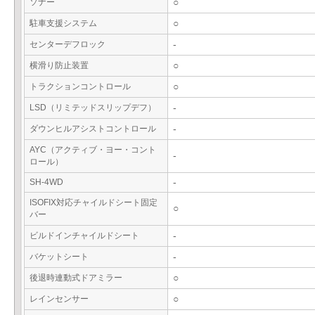
ソナー
○
駐車支援システム
○
センターデフロック
-
横滑り防止装置
○
トラクションコントロール
○
LSD（リミテッドスリップデフ）
-
ダウンヒルアシストコントロール
-
AYC（アクティブ・ヨー・コント
-
ロール）
SH-4WD
-
ISOFIX対応チャイルドシート固定
○
バー
ビルドインチャイルドシート
-
バケットシート
-
後退時連動式ドアミラー
○
レインセンサー
○