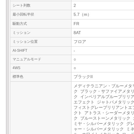
シート列数
2
最小回転半径
5.7（m）
駆動方式
FR
ミッション
8AT
ミッション位置
フロア
AI-SHIFT
-
マニュアルモード
○
4WS
○
標準色
ブラックII
メディテラニアン・ブルーメタ
ク ブラック・サファイアメタ
ク インペリアルブルーブリリ
エフェクト ジャトバメタリック
フィストグレーブリリアントエ
クト アトラス・シーダーメタ
ク ブルーストーンメタリック 
ミヤ・シルバーメタリック グ
ャー・シルバーメタリック ミ