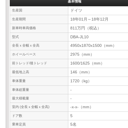
基本情報
生産国
ドイツ
生産期間
18年01月～18年12月
新車時車両価格
811万円（税込）
型式
DBA-JL10
全長ｘ全幅ｘ全高
4950x1870x1500（mm）
ホイールベース
2975（mm）
前トレッド/後トレッド
1600/1625（mm）
最低地上高
146（mm）
車体重量
1720（kg）
車体総重量
-
最大積載量
-
室内 (全長ｘ全幅ｘ全高)
-x-x-（mm）
ドア数
5
乗車定員
5名