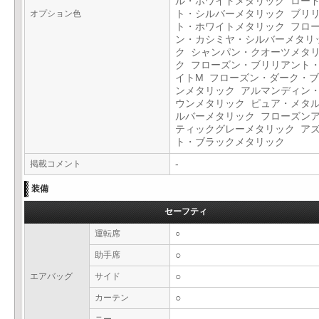
ル・ホワイトメタリック ロー
オプション色
ト・シルバーメタリック ブリ
ト・ホワイトメタリック フロ
ン・カシミヤ・シルバーメタリ
ク シャンパン・クオーツメタ
ク フローズン・ブリリアント
イトM フローズン・ダーク・
ンメタリック アルマンディン
ウンメタリック ピュア・メタ
ルバーメタリック フローズン
ティックグレーメタリック ア
ト・ブラックメタリック
掲載コメント
-
装備
セーフティ
運転席
○
助手席
○
エアバッグ
サイド
○
カーテン
○