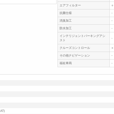
エアフィルター
○
抗菌仕様
-
消臭加工
-
防水加工
-
インテリジェントパーキングアシ
-
スト
クルーズコントロール
○
その他ナビゲーション
-
福祉車両
-
AT)