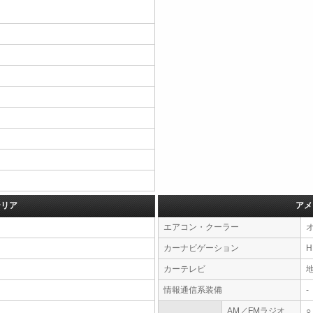
テリア
アメ
エアコン・クーラー
カーナビゲーション
カーテレビ
情報通信系装備
-
AM／FMラジオ
○