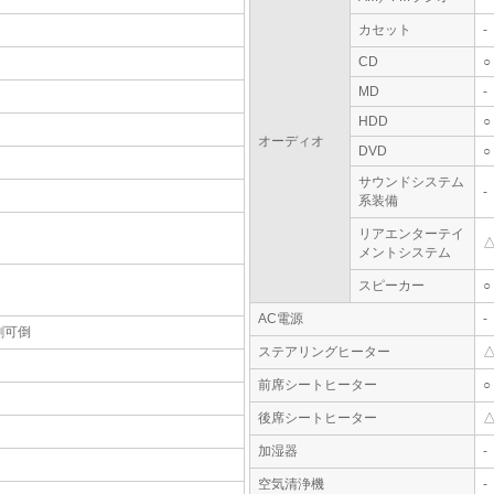
カセット
-
CD
○
MD
-
HDD
○
オーディオ
DVD
○
サウンドシステム
-
系装備
リアエンターテイ
メントシステム
スピーカー
○
AC電源
-
割可倒
ステアリングヒーター
前席シートヒーター
○
後席シートヒーター
加湿器
-
空気清浄機
-