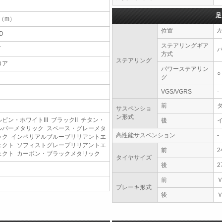
足
9（m）
位置
D
ステアリングギア
T
方式
ステアリング
ロア
パワーステアリン
○
グ
VGS/VGRS
-
前
サスペンショ
ン形式
ピン・ホワイトIII ブラックII チタン・
後
ルバーメタリック スペース・グレーメタ
高性能サスペンション
-
ック インペリアルブルーブリリアントエ
ェクト ソフィストグレーブリリアントエ
前
2
ェクト カーボン・ブラックメタリック
タイヤサイズ
後
2
前
ブレーキ形式
後