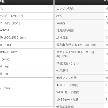
情報
エ
イツ
エンジン型式
N
年04月～12年08月
種類
V
72.5万円（税込）
過給器
A-SP44
可変気筒装置
-
15x1900x1565（mm）
総排気量
4
70（mm）
最高出力/回転数 kw（ps）/rpm
3
20/1635（mm）
最大トルク/回転数 n・m（kg・
6
m）/rpm
5（mm）
環境対策エンジン
-
80（kg）
使用燃料
55（kg）
燃料タンク容量
JC08モード燃費
7
-x-（mm）
WLTCモード燃費
-
10-15モード燃費
7
燃費基準達成
-