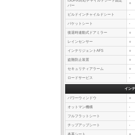
ISOFIX対応チャイルドシート固定
○
バー
ビルドインチャイルドシート
-
バケットシート
-
後退時連動式ドアミラー
○
レインセンサー
○
インテリジェントAFS
○
盗難防止装置
○
セキュリティアラーム
○
ロードサービス
-
イン
パワーウィンドウ
○
オットマン機構
-
フルフラットシート
-
チップアップシート
-
本革シート
○