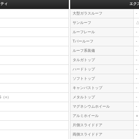
フティ
エク
大型ガラスルーフ
-
サンルーフ
ルーフレール
-
Tバールーフ
-
ルーフ系装備
-
タルガトップ
-
ハードトップ
-
ソフトトップ
-
キャンバストップ
-
S（○）
メタルトップ
-
マグネシウムホイール
-
アルミホイール
○
片側スライドドア
-
両側スライドドア
-