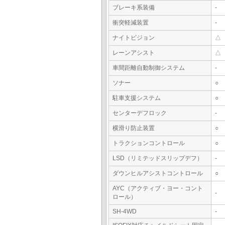
ブレーキ系装備
-
衝突軽減装置
-
ナイトビジョン
△
レーンアシスト
△
車間距離自動制御システム
-
ソナー
○
駐車支援システム
○
センターデフロック
-
横滑り防止装置
○
トラクションコントロール
○
LSD（リミテッドスリップデフ）
-
ダウンヒルアシストコントロール
○
AYC（アクティブ・ヨー・コント
-
ロール）
SH-4WD
-