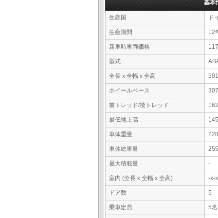
基本
生産国
ド
生産期間
12
新車時車両価格
11
型式
AB
全長ｘ全幅ｘ全高
50
ホイールベース
30
前トレッド/後トレッド
16
最低地上高
14
車体重量
22
車体総重量
25
最大積載量
-
室内 (全長ｘ全幅ｘ全高)
-x
ドア数
5
乗車定員
5名