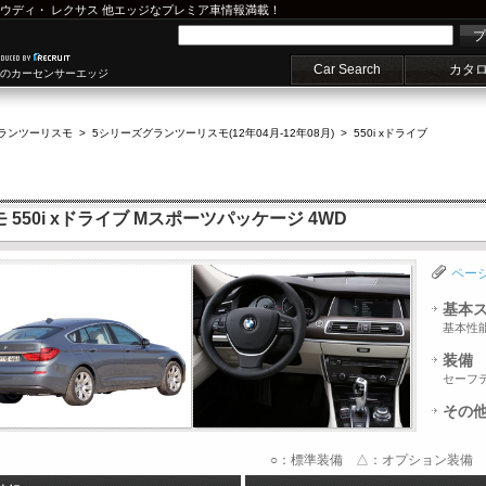
ウディ
・
レクサス
他エッジなプレミア車情報満載！
プ
Car Search
カタ
車のカーセンサーエッジ
グランツーリスモ
>
5シリーズグランツーリスモ(12年04月-12年08月)
>
550i xドライブ
550i xドライブ Mスポーツパッケージ 4WD
ペー
基本
基本性
装備
セーフ
その
○：標準装備 △：オプション装備 