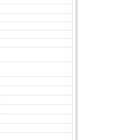
△
△
△