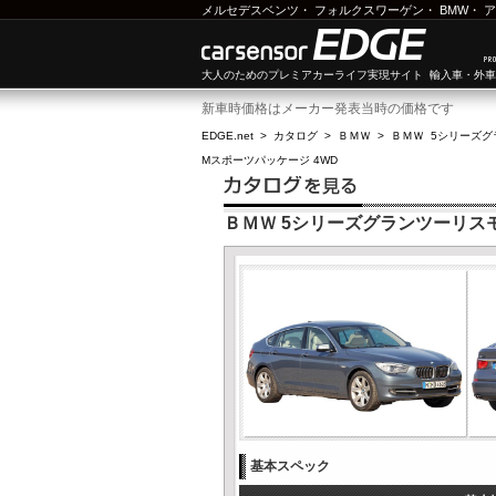
メルセデスベンツ
・
フォルクスワーゲン
・
BMW
・
ア
大人のためのプレミアカーライフ実現サイト 輸入車・外
新車時価格はメーカー発表当時の価格です
EDGE.net
>
カタログ
>
ＢＭＷ
>
ＢＭＷ 5シリーズ
Mスポーツパッケージ 4WD
ＢＭＷ 5シリーズグランツーリスモ 
基本スペック