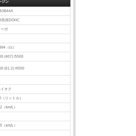
ンジン
63B44A
8気筒DOHC
ターボ
394（cc）
00 (407) /5500
00 (61.2) /4500
ハイオク
70（リットル）
.2（km/L）
.5（km/L）