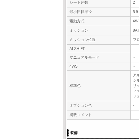
シート列数
2
最小回転半径
5.
駆動方式
4W
ミッション
8A
ミッション位置
フ
AI-SHIFT
-
マニュアルモード
○
4WS
○
アル
シ
標準色
リ
フ
フ
オプション色
-
掲載コメント
-
装備