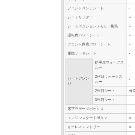
フロントベンチシート
-
シートリフター
○
シートポジションメモリー機能
○
運転席パワーシート
○
フロント両席パワーシート
○
電動サードシート
-
助手席ウォークス
-
ルー
2列目ウォークス
シートアレン
-
ルー
ジ
2列目シート
分
3列目シート
-
床下ラゲージボックス
-
エンジンスタートボタン
○
キーレスエントリー
○