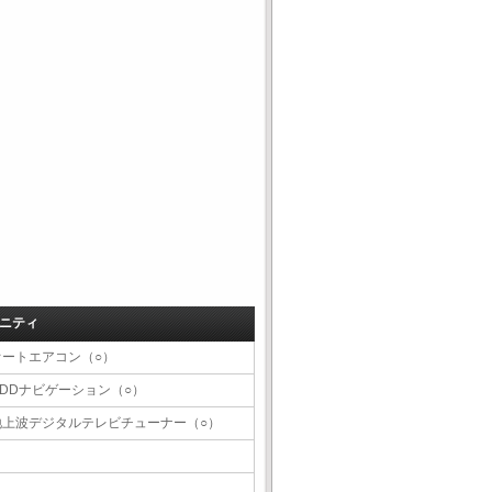
ニティ
オートエアコン（○）
HDDナビゲーション（○）
地上波デジタルテレビチューナー（○）