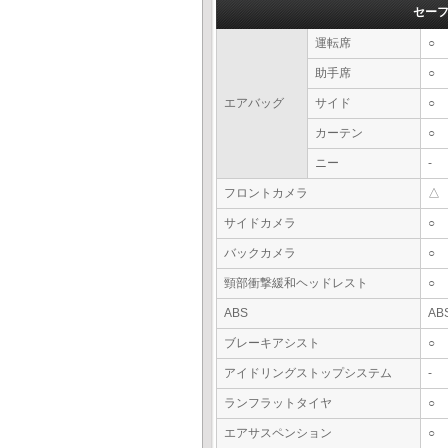
セー
運転席
○
助手席
○
エアバッグ
サイド
○
カーテン
○
ニー
-
フロントカメラ
△
サイドカメラ
○
バックカメラ
○
頸部衝撃緩和ヘッドレスト
○
ABS
AB
ブレーキアシスト
○
アイドリングストップシステム
-
ランフラットタイヤ
○
エアサスペンション
○