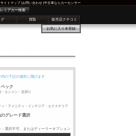
サイトマップ
|
お問い合わせ
|
中古車ならカーセンサー
レミアカー検索
ログ
買取
販売店クチコミ
お気に入り
未登録
ジ内の下記の場所に飛びます
スペック
能・エンジン・足回り
ティ・アメニティ・インテリア・エクステリア
他のグレード選択
-：選択不可、またはディーラーオプション