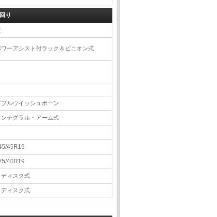
回り
左
パワーアシスト付ラック＆ピニオン式
ダブルウイッシュボーン
インテグラル・アーム式
45/45R19
75/40R19
Ｖディスク式
Ｖディスク式