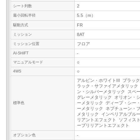
シート列数
2
最小回転半径
5.5（m）
駆動方式
FR
ミッション
8AT
ミッション位置
フロア
AI-SHIFT
-
マニュアルモード
○
4WS
○
アルピン・ホワイトIII ブラックI
ラック・サファイアメタリック
ン・シルバーメタリック スペ
グレーメタリック オリオン・
標準色
ーメタリック ディープ・シー
ーメタリック ネプチューン・
メタリック インペリアルブル
リアントエフェクト ソフィス
ーブリリアントエフェクト
オプション色
-