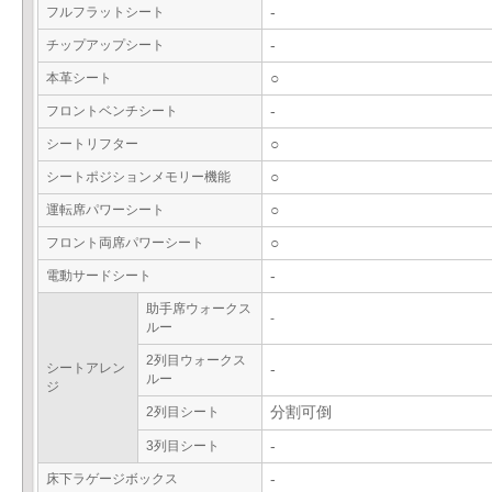
フルフラットシート
-
チップアップシート
-
本革シート
○
フロントベンチシート
-
シートリフター
○
シートポジションメモリー機能
○
運転席パワーシート
○
フロント両席パワーシート
○
電動サードシート
-
助手席ウォークス
-
ルー
2列目ウォークス
シートアレン
-
ルー
ジ
2列目シート
分割可倒
3列目シート
-
床下ラゲージボックス
-