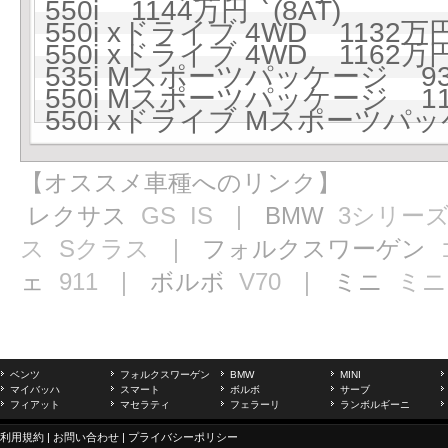
550i 1144万円 (8AT)
550i xドライブ 4WD 1132万円
550i xドライブ 4WD 1162万円
535i Mスポーツパッケージ 930
550i Mスポーツパッケージ 115
550i xドライブ Mスポーツパッケ
【オススメ車種へのリンク】
レクサス
GS
IS
｜ BMW
3シリー
ス
Sクラス
｜ フォルクスワーゲン
ェ
911
｜ ボルボ
V70
｜ ミニ
ミニ
ベンツ
フォルクスワーゲン
BMW
MINI
マイバッハ
スマート
ボルボ
サーブ
フィアット
マセラティ
フェラーリ
ランボルギーニ
利用規約
|
お問い合わせ
|
プライバシーポリシー