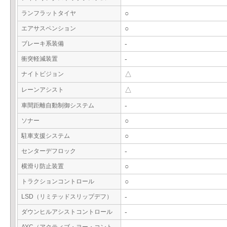
ランフラットタイヤ
○
エアサスペンション
○
ブレーキ系装備
-
衝突軽減装置
-
ナイトビジョン
△
レーンアシスト
△
車間距離自動制御システム
-
ソナー
○
駐車支援システム
○
センターデフロック
-
横滑り防止装置
○
トラクションコントロール
○
LSD（リミテッドスリップデフ）
-
ダウンヒルアシストコントロール
-