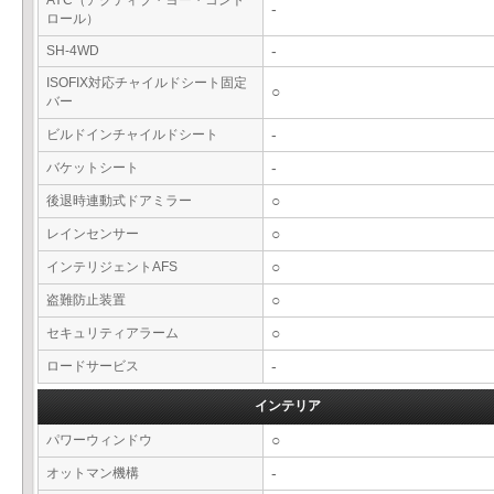
AYC（アクティブ・ヨー・コント
-
ロール）
SH-4WD
-
ISOFIX対応チャイルドシート固定
○
バー
ビルドインチャイルドシート
-
バケットシート
-
後退時連動式ドアミラー
○
レインセンサー
○
インテリジェントAFS
○
盗難防止装置
○
セキュリティアラーム
○
ロードサービス
-
インテリア
パワーウィンドウ
○
オットマン機構
-