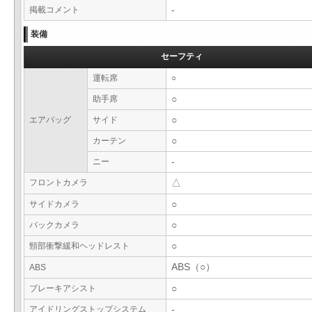
掲載コメント
-
装備
セーフティ
運転席
○
助手席
○
エアバッグ
サイド
○
カーテン
○
ニー
-
フロントカメラ
△
サイドカメラ
○
バックカメラ
○
頸部衝撃緩和ヘッドレスト
○
ABS（○）
ABS
ブレーキアシスト
○
アイドリングストップシステム
-