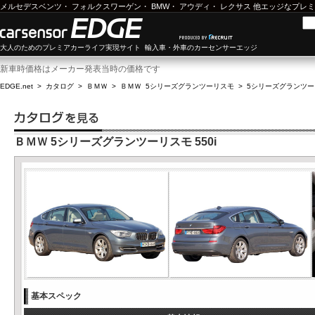
メルセデスベンツ
・
フォルクスワーゲン
・
BMW
・
アウディ
・
レクサス
他エッジなプレミ
大人のためのプレミアカーライフ実現サイト 輸入車・外車のカーセンサーエッジ
新車時価格はメーカー発表当時の価格です
EDGE.net
>
カタログ
>
ＢＭＷ
>
ＢＭＷ 5シリーズグランツーリスモ
>
5シリーズグランツーリス
ＢＭＷ 5シリーズグランツーリスモ 550i
基本スペック