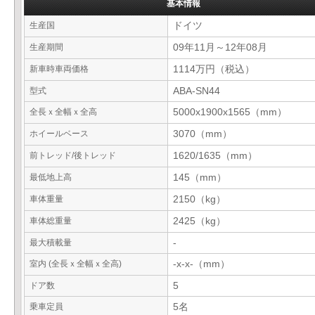
基本情報
生産国
ドイツ
生産期間
09年11月～12年08月
新車時車両価格
1114万円（税込）
型式
ABA-SN44
全長ｘ全幅ｘ全高
5000x1900x1565（mm）
ホイールベース
3070（mm）
前トレッド/後トレッド
1620/1635（mm）
最低地上高
145（mm）
車体重量
2150（kg）
車体総重量
2425（kg）
最大積載量
-
室内 (全長ｘ全幅ｘ全高)
-x-x-（mm）
ドア数
5
乗車定員
5名