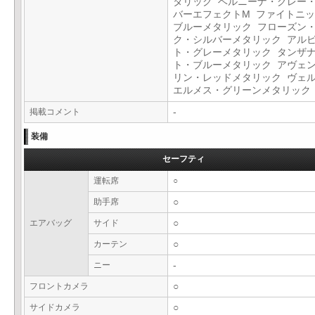
タリック ベルニーナ・グレー
バーエフェクトM ファイトニ
ブルーメタリック フローズン
ク・シルバーメタリック アル
ト・グレーメタリック タンザ
ト・ブルーメタリック アヴェ
リン・レッドメタリック ヴェ
エルメス・グリーンメタリッ
掲載コメント
-
装備
セーフティ
運転席
○
助手席
○
エアバッグ
サイド
○
カーテン
○
ニー
-
フロントカメラ
○
サイドカメラ
○