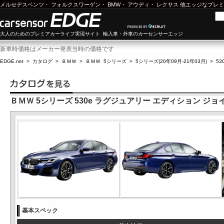
メルセデスベンツ
・
フォルクスワーゲン
・
BMW
・
アウディ
・
レクサス
他エッジなプレミ
大人のためのプレミアカーライフ実現サイト 輸入車・外車のカーセンサーエッジ
新車時価格はメーカー発表当時の価格です
EDGE.net
>
カタログ
>
ＢＭＷ
>
ＢＭＷ 5シリーズ
>
5シリーズ(20年09月-21年03月)
>
5
ＢＭＷ 5シリーズ 530e ラグジュアリー エディション ジョ
基本スペック