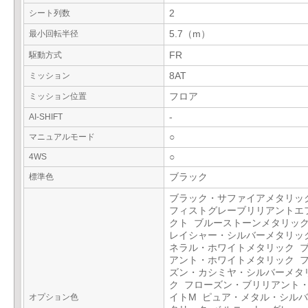
シート列数
2
最小回転半径
5.7（m）
駆動方式
FR
ミッション
8AT
ミッション位置
フロア
AI-SHIFT
-
マニュアルモード
○
4WS
○
標準色
ブラック
ブラック・サファイアメタリッ
フィストグレーブリリアントエ
クト ブルーストーンメタリック
レイシャー・シルバーメタリッ
ネラル・ホワイトメタリック 
アント・ホワイトメタリック 
ズン・カシミヤ・シルバーメタ
ク フローズン・ブリリアント
オプション色
イトM ピュア・メタル・シル