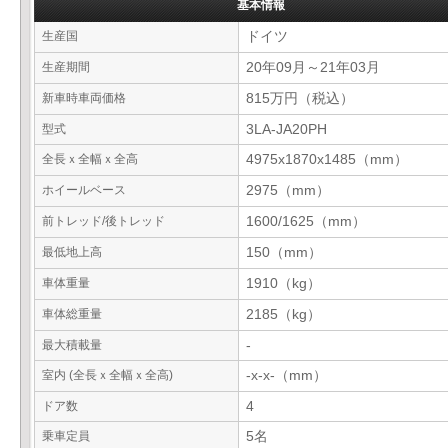
基本情報
生産国
ドイツ
生産期間
20年09月～21年03月
新車時車両価格
815万円（税込）
型式
3LA-JA20PH
全長ｘ全幅ｘ全高
4975x1870x1485（mm）
ホイールベース
2975（mm）
前トレッド/後トレッド
1600/1625（mm）
最低地上高
150（mm）
車体重量
1910（kg）
車体総重量
2185（kg）
最大積載量
-
室内 (全長ｘ全幅ｘ全高)
-x-x-（mm）
ドア数
4
乗車定員
5名