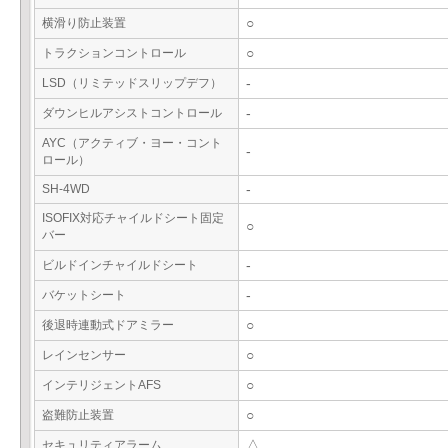
横滑り防止装置
○
トラクションコントロール
○
LSD（リミテッドスリップデフ）
-
ダウンヒルアシストコントロール
-
AYC（アクティブ・ヨー・コント
-
ロール）
SH-4WD
-
ISOFIX対応チャイルドシート固定
○
バー
ビルドインチャイルドシート
-
バケットシート
-
後退時連動式ドアミラー
○
レインセンサー
○
インテリジェントAFS
○
盗難防止装置
○
セキュリティアラーム
△