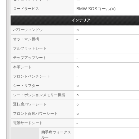
ロードサービス
BMW SOSコール(○)
インテリア
パワーウィンドウ
○
オットマン機構
-
フルフラットシート
-
チップアップシート
-
本革シート
○
フロントベンチシート
-
シートリフター
○
シートポジションメモリー機能
○
運転席パワーシート
○
フロント両席パワーシート
○
電動サードシート
-
助手席ウォークス
-
ルー