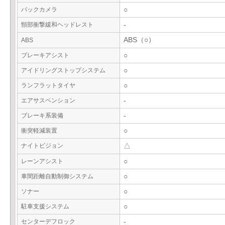
バックカメラ
○
頸部衝撃緩和ヘッドレスト
-
ABS（○）
ABS
ブレーキアシスト
○
アイドリングストップシステム
○
ランフラットタイヤ
○
エアサスペンション
-
ブレーキ系装備
-
衝突軽減装置
○
ナイトビジョン
△
レーンアシスト
○
車間距離自動制御システム
○
ソナー
○
駐車支援システム
○
センターデフロック
-