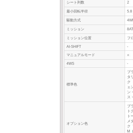
シート列数
2
最小回転半径
5.
駆動方式
4W
ミッション
8A
ミッション位置
フ
AI-SHIFT
-
マニュアルモード
○
4WS
-
ブ
タ
ク
標準色
ェ
ン
ス
ブ
ト
ト
メ
オプション色
ク
M