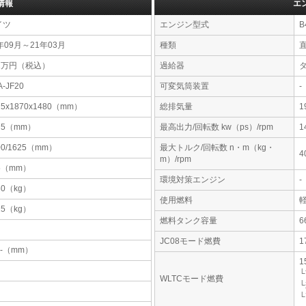
情報
エ
イツ
エンジン型式
B
年09月～21年03月
種類
11万円（税込）
過給器
A-JF20
可変気筒装置
-
75x1870x1480（mm）
総排気量
1
75（mm）
最高出力/回転数 kw（ps）/rpm
1
00/1625（mm）
最大トルク/回転数 n・m（kg・
4
m）/rpm
5（mm）
環境対策エンジン
-
50（kg）
使用燃料
25（kg）
燃料タンク容量
JC08モード燃費
1
-x-（mm）
1
└
WLTCモード燃費
└
└