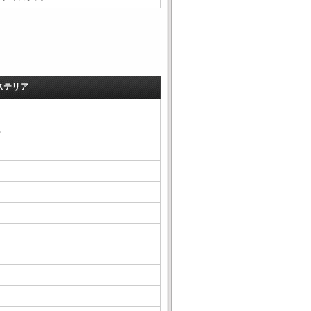
ステリア
△