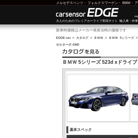
メルセデスベンツ
・
フォルクスワーゲン
・
BMW
・
ア
大人のためのプレミアカーライフ実現サイト 輸入車・外
新車時価格はメーカー発表当時の価格です
EDGE.net
>
カタログ
>
ＢＭＷ
>
ＢＭＷ 5シリーズ
ゼルターボ 4WD
ＢＭＷ 5シリーズ 523d xドラ
基本スペック