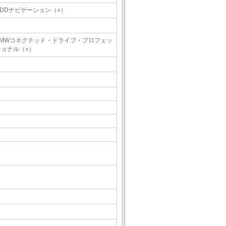
HDDナビゲーション（○）
BMWコネクテッド・ドライブ・プロフェッ
ショナル（○）