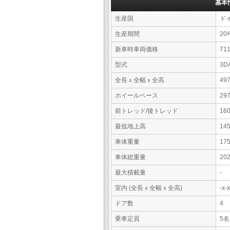
基本
生産国
ド
生産期間
20
新車時車両価格
7
型式
3D
全長ｘ全幅ｘ全高
49
ホイールベース
29
前トレッド/後トレッド
16
最低地上高
14
車体重量
17
車体総重量
20
最大積載量
-
室内 (全長ｘ全幅ｘ全高)
-x
ドア数
4
乗車定員
5名