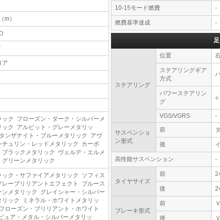
10-15モード燃費
-
8（m）
燃費基準達成
-
D
足
T
位置
ロア
ステアリングギア
方式
ステアリング
パワーステアリン
○
グ
VGS/VGRS
-
ラック フローズン・ダーク・シルバーメ
リック アルビット・グレーメタリッ
前
サスペンショ
 タンザナイト・ブルーメタリック アヴ
ン形式
ンチュリン・レッドメタリック カーボ
後
・ブラックメタリック ヴェルデ・エルメ
高性能サスペンション
-
・グリーンメタリック
前
2
ラック・サファイアメタリック ソフィス
タイヤサイズ
グレーブリリアントエフェクト ブルース
後
2
ーンメタリック グレイシャー・シルバー
タリック ミネラル・ホワイトメタリッ
前
 フローズン・ブリリアント・ホワイト
ブレーキ形式
 ピュア・メタル・シルバーメタリッ
後