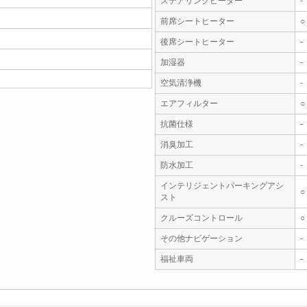
ステアリングヒーター
-
前席シートヒーター
○
後席シートヒーター
-
加湿器
-
空気清浄機
-
エアフィルター
○
抗菌仕様
-
消臭加工
-
防水加工
-
インテリジェントパーキングアシ
○
スト
クルーズコントロール
○
その他ナビゲーション
-
福祉車両
-