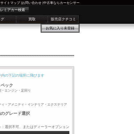
サイトマップ
|
お問い合わせ
|
中古車ならカーセンサー
レミアカー検索
ログ
買取
販売店クチコミ
お気に入り
未登録
ジ内の下記の場所に飛びます
スペック
能・エンジン・足回り
ティ・アメニティ・インテリア・エクステリア
他のグレード選択
-：選択不可、またはディーラーオプション