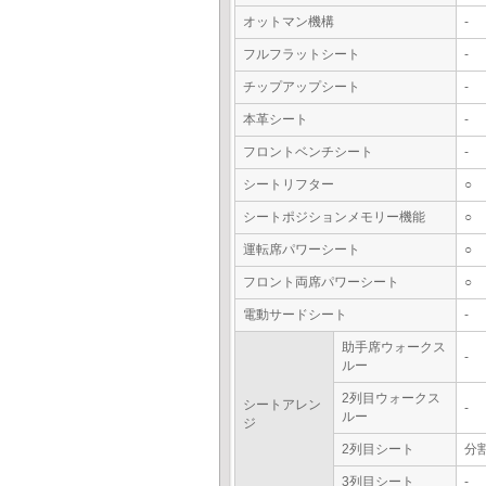
オットマン機構
-
フルフラットシート
-
チップアップシート
-
本革シート
-
フロントベンチシート
-
シートリフター
○
シートポジションメモリー機能
○
運転席パワーシート
○
フロント両席パワーシート
○
電動サードシート
-
助手席ウォークス
-
ルー
2列目ウォークス
シートアレン
-
ルー
ジ
2列目シート
分
3列目シート
-