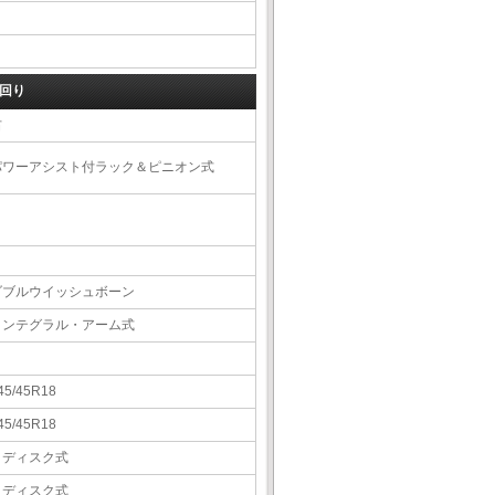
回り
右
パワーアシスト付ラック＆ピニオン式
ダブルウイッシュボーン
インテグラル・アーム式
45/45R18
45/45R18
Ｖディスク式
Ｖディスク式