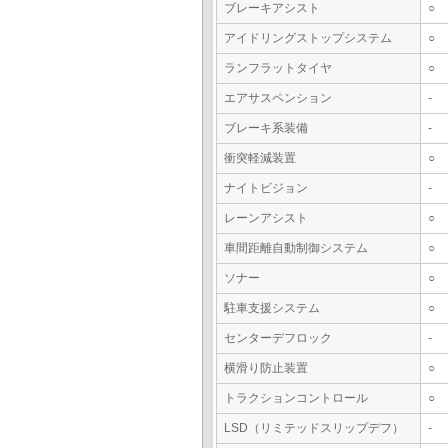
ブレーキアシスト
○
アイドリングストップシステム
○
ランフラットタイヤ
○
エアサスペンション
-
ブレーキ系装備
-
衝突軽減装置
○
ナイトビジョン
-
レーンアシスト
○
車間距離自動制御システム
○
ソナー
○
駐車支援システム
○
センターデフロック
-
横滑り防止装置
○
トラクションコントロール
○
LSD（リミテッドスリップデフ）
-