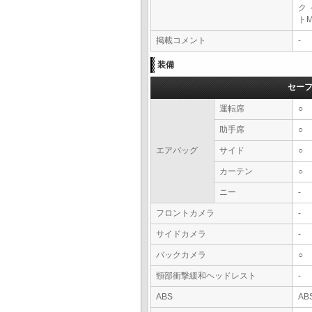
ク
ト
掲載コメント
-
装備
セー
運転席
○
助手席
○
エアバッグ
サイド
○
カーテン
○
ニー
-
フロントカメラ
-
サイドカメラ
-
バックカメラ
○
頸部衝撃緩和ヘッドレスト
-
ABS
AB