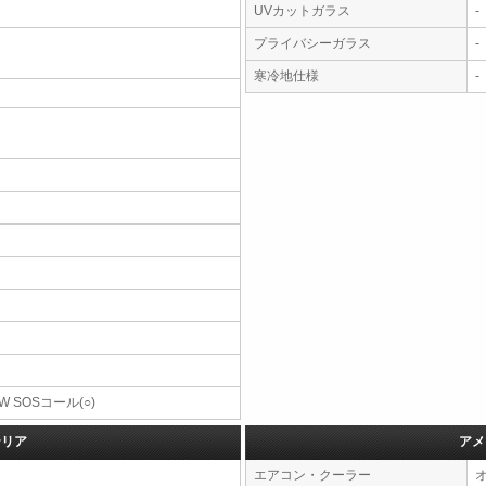
UVカットガラス
-
プライバシーガラス
-
寒冷地仕様
-
W SOSコール(○)
テリア
アメ
エアコン・クーラー