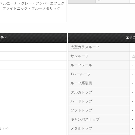
 ベルニーナ・グレー・アンバーエフェク
M ファイトニック・ブルーメタリック
フティ
エク
大型ガラスルーフ
-
サンルーフ
ルーフレール
-
Tバールーフ
-
ルーフ系装備
-
タルガトップ
-
ハードトップ
-
ソフトトップ
-
キャンバストップ
-
S（○）
メタルトップ
-