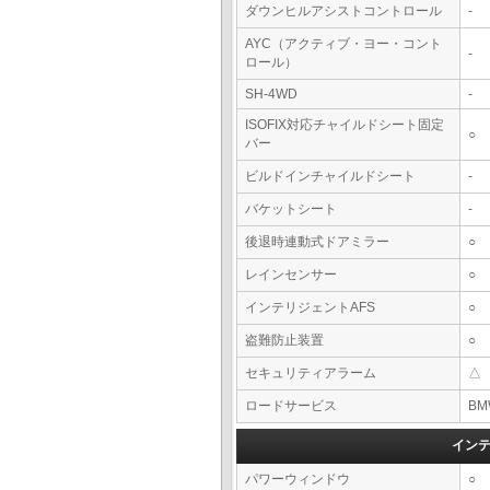
ダウンヒルアシストコントロール
-
AYC（アクティブ・ヨー・コント
-
ロール）
SH-4WD
-
ISOFIX対応チャイルドシート固定
○
バー
ビルドインチャイルドシート
-
バケットシート
-
後退時連動式ドアミラー
○
レインセンサー
○
インテリジェントAFS
○
盗難防止装置
○
セキュリティアラーム
△
ロードサービス
BM
イン
パワーウィンドウ
○