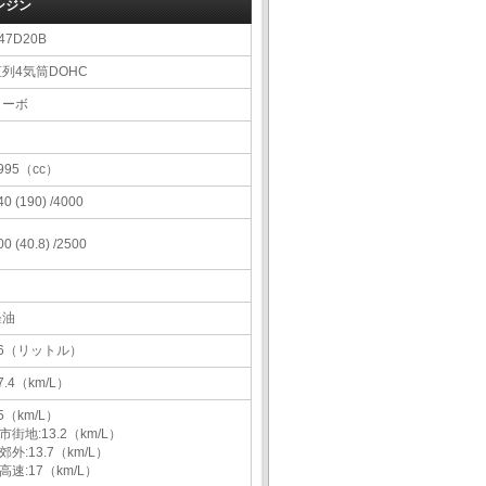
ンジン
47D20B
直列4気筒DOHC
ターボ
995（cc）
40 (190) /4000
00 (40.8) /2500
軽油
66（リットル）
7.4（km/L）
5（km/L）
市街地:13.2（km/L）
郊外:13.7（km/L）
高速:17（km/L）