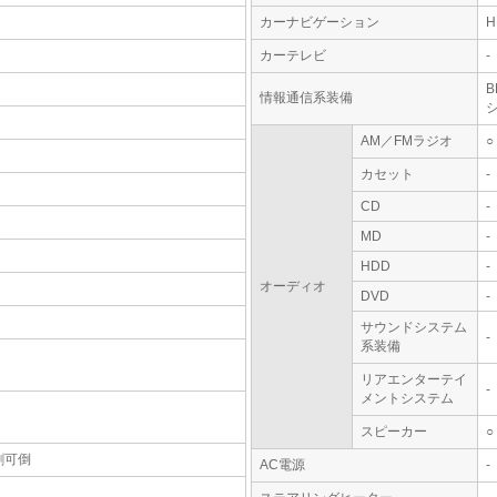
カーナビゲーション
カーテレビ
-
情報通信系装備
AM／FMラジオ
○
カセット
-
CD
-
MD
-
HDD
-
オーディオ
DVD
-
サウンドシステム
-
系装備
リアエンターテイ
-
メントシステム
スピーカー
○
割可倒
AC電源
-