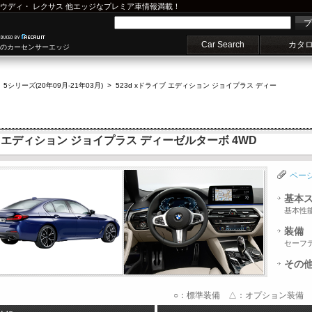
ウディ
・
レクサス
他エッジなプレミア車情報満載！
プ
Car Search
カタ
車のカーセンサーエッジ
>
5シリーズ(20年09月-21年03月)
>
523d xドライブ エディション ジョイプラス ディー
イブ エディション ジョイプラス ディーゼルターボ 4WD
ペー
基本
基本性
装備
セーフ
その
○：標準装備 △：オプション装備 