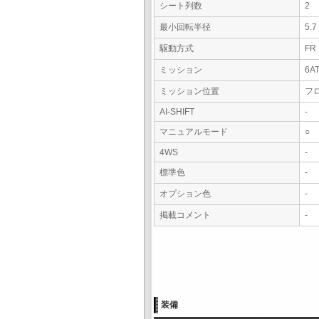
シート列数
2
最小回転半径
5.
駆動方式
FR
ミッション
6A
ミッション位置
フ
AI-SHIFT
-
マニュアルモード
○
4WS
-
標準色
-
オプション色
-
掲載コメント
-
装備