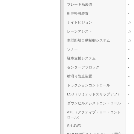
ブレーキ系装備
-
衝突軽減装置
-
ナイトビジョン
△
レーンアシスト
△
車間距離自動制御システム
△
ソナー
○
駐車支援システム
-
センターデフロック
-
横滑り防止装置
○
トラクションコントロール
○
LSD（リミテッドスリップデフ）
-
ダウンヒルアシストコントロール
-
AYC（アクティブ・ヨー・コント
-
ロール）
SH-4WD
-