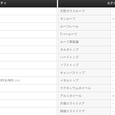
フティ
エク
大型ガラスルーフ
-
サンルーフ
○
ルーフレール
-
Tバールーフ
-
ルーフ系装備
-
タルガトップ
-
ハードトップ
-
ソフトトップ
-
キャンバストップ
-
D付きABS（○）
メタルトップ
-
マグネシウムホイール
-
アルミホイール
○
片側スライドドア
-
両側スライドドア
-