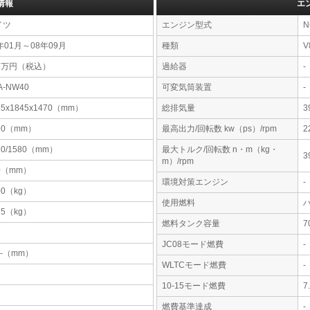
情報
エ
イツ
エンジン型式
N
年01月～08年09月
種類
V
93万円（税込）
過給器
-
A-NW40
可変気筒装置
-
55x1845x1470（mm）
総排気量
3
90（mm）
最高出力/回転数 kw（ps）/rpm
2
60/1580（mm）
最大トルク/回転数 n・m（kg・
3
m）/rpm
0（mm）
環境対策エンジン
-
00（kg）
使用燃料
75（kg）
燃料タンク容量
JC08モード燃費
-
-x-（mm）
WLTCモード燃費
-
10-15モード燃費
7
燃費基準達成
-