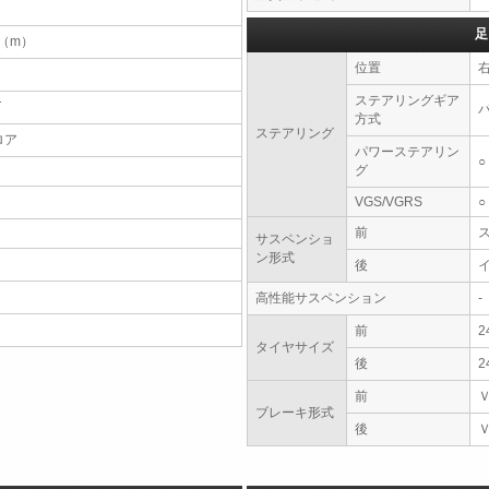
足
7（m）
位置
ステアリングギア
T
方式
ステアリング
ロア
パワーステアリン
○
グ
VGS/VGRS
○
前
サスペンショ
ン形式
後
高性能サスペンション
-
前
2
タイヤサイズ
後
2
前
ブレーキ形式
後