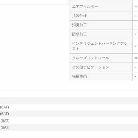
エアフィルター
○
抗菌仕様
-
消臭加工
-
防水加工
-
インテリジェントパーキングアシ
-
スト
クルーズコントロール
○
その他ナビゲーション
-
福祉車両
-
6AT)
6AT)
6AT)
6AT)