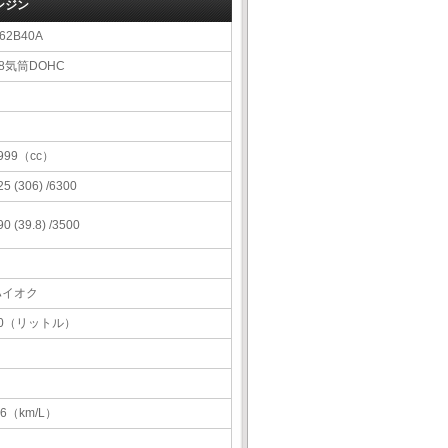
ンジン
62B40A
8気筒DOHC
999（cc）
25 (306) /6300
90 (39.8) /3500
ハイオク
70（リットル）
.6（km/L）