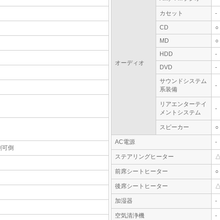
カセット
-
CD
○
MD
○
HDD
-
オーディオ
DVD
-
サウンドシステム
-
系装備
リアエンターテイ
-
メントシステム
スピーカー
○
AC電源
-
割可倒
ステアリングヒーター
前席シートヒーター
○
後席シートヒーター
加湿器
-
空気清浄機
-