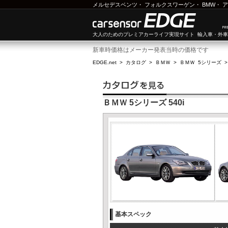
メルセデスベンツ
・
フォルクスワーゲン
・
BMW
・
ア
大人のためのプレミアカーライフ実現サイト 輸入車・外
新車時価格はメーカー発表当時の価格です
EDGE.net
>
カタログ
>
ＢＭＷ
>
ＢＭＷ 5シリーズ
ＢＭＷ 5シリーズ 540i
基本スペック