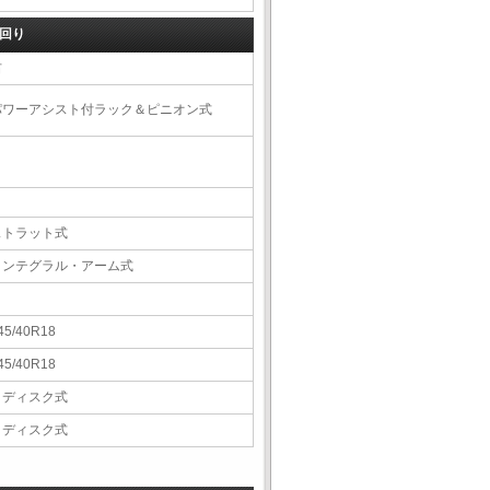
回り
右
パワーアシスト付ラック＆ピニオン式
ストラット式
インテグラル・アーム式
45/40R18
45/40R18
Ｖディスク式
Ｖディスク式