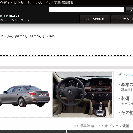
ウディ
・
レクサス
他エッジなプレミア車情報満載！
プ
Car Search
カタ
車のカーセンサーエッジ
>
5シリーズ(08年01月-08年09月)
>
540i
ペー
基本
基本性
装備
セーフ
その
○：標準装備 △：オプション装備 