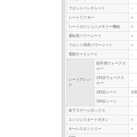
フロントベンチシート
-
シートリフター
○
シートポジションメモリー機能
○
運転席パワーシート
○
フロント両席パワーシート
○
電動サードシート
-
助手席ウォークス
-
ルー
2列目ウォークス
シートアレン
-
ルー
ジ
2列目シート
分
3列目シート
-
床下ラゲージボックス
-
エンジンスタートボタン
○
キーレスエントリー
○