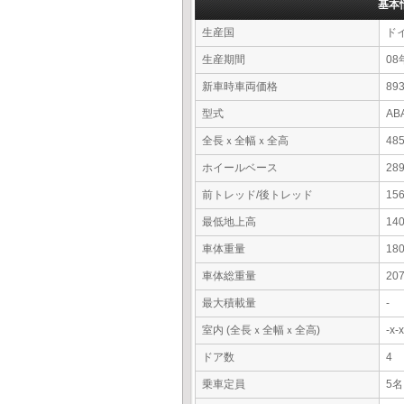
基本
生産国
ド
生産期間
08
新車時車両価格
8
型式
AB
全長ｘ全幅ｘ全高
48
ホイールベース
28
前トレッド/後トレッド
15
最低地上高
14
車体重量
18
車体総重量
20
最大積載量
-
室内 (全長ｘ全幅ｘ全高)
-x
ドア数
4
乗車定員
5名