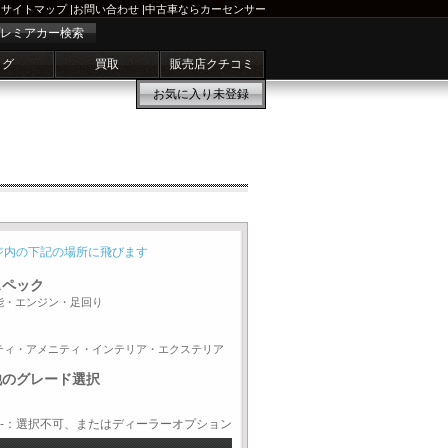
サイトマップ
|
お問い合わせ
|
中古車ならカーセンサー
レミアカー検索
ログ
買取
販売店クチコミ
お気に入り
未登録
ジ内の下記の場所に飛びます
スペック
能・エンジン・足回り
ティ・アメニティ・インテリア・エクステリア
他のグレード選択
-：選択不可、またはディーラーオプション