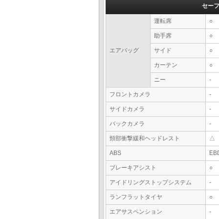
セー
運転席
○
助手席
○
エアバッグ
サイド
○
カーテン
○
ニー
-
フロントカメラ
-
サイドカメラ
-
バックカメラ
-
頸部衝撃緩和ヘッドレスト
△
ABS
EB
ブレーキアシスト
○
アイドリングストップシステム
-
ランフラットタイヤ
○
エアサスペンション
-