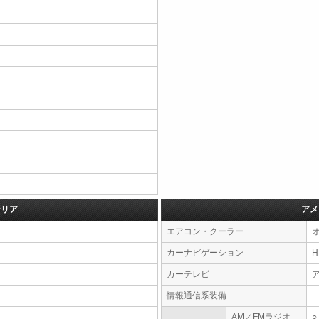
テリア
アメ
エアコン・クーラー
カーナビゲーション
カーテレビ
情報通信系装備
-
AM／FMラジオ
○