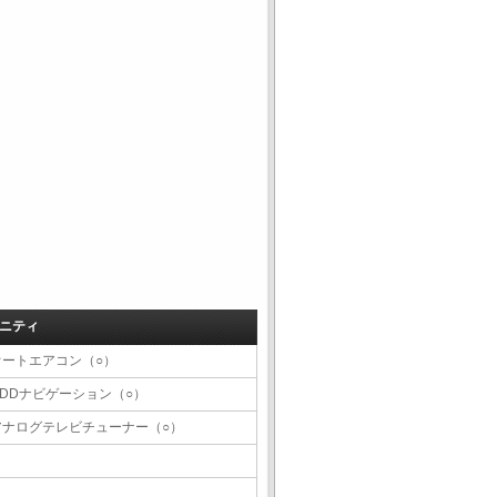
ニティ
オートエアコン（○）
HDDナビゲーション（○）
アナログテレビチューナー（○）