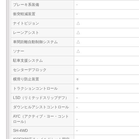
ブレーキ系装備
-
衝突軽減装置
-
ナイトビジョン
△
レーンアシスト
△
車間距離自動制御システム
△
ソナー
△
駐車支援システム
-
センターデフロック
-
横滑り防止装置
○
トラクションコントロール
○
LSD（リミテッドスリップデフ）
-
ダウンヒルアシストコントロール
-
AYC（アクティブ・ヨー・コント
-
ロール）
SH-4WD
-