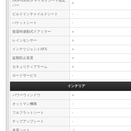
ISOFIX対応チャイルドシート固定
○
バー
ビルドインチャイルドシート
-
バケットシート
-
後退時連動式ドアミラー
○
レインセンサー
○
インテリジェントAFS
○
盗難防止装置
○
セキュリティアラーム
○
ロードサービス
-
インテリア
パワーウィンドウ
○
オットマン機構
-
フルフラットシート
-
チップアップシート
-
本革シート
△