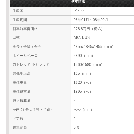
基本情報
生産国
ドイツ
生産期間
08年01月～08年09月
新車時車両価格
678.8万円（税込）
型式
ABA-NU25
全長ｘ全幅ｘ全高
4855x1845x1455（mm）
ホイールベース
2890（mm）
前トレッド/後トレッド
1560/1580（mm）
最低地上高
125（mm）
車体重量
1620（kg）
車体総重量
1895（kg）
最大積載量
-
室内 (全長ｘ全幅ｘ全高)
-x-x-（mm）
ドア数
4
乗車定員
5名