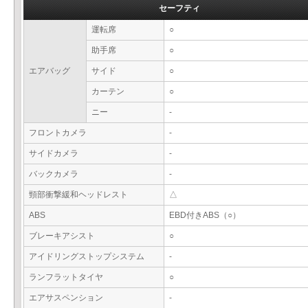
セーフティ
運転席
○
助手席
○
エアバッグ
サイド
○
カーテン
○
ニー
-
フロントカメラ
-
サイドカメラ
-
バックカメラ
-
頸部衝撃緩和ヘッドレスト
△
ABS
EBD付きABS（○）
ブレーキアシスト
○
アイドリングストップシステム
-
ランフラットタイヤ
○
エアサスペンション
-