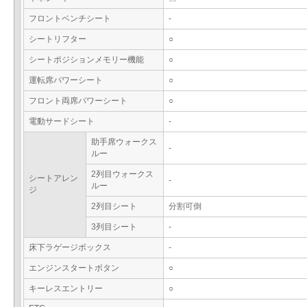
フロントベンチシート
-
シートリフター
○
シートポジションメモリー機能
○
運転席パワーシート
○
フロント両席パワーシート
○
電動サードシート
-
助手席ウォークス
-
ルー
2列目ウォークス
シートアレン
-
ルー
ジ
2列目シート
分割可倒
3列目シート
-
床下ラゲージボックス
-
エンジンスタートボタン
○
キーレスエントリー
○