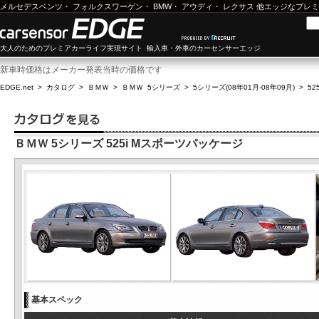
メルセデスベンツ
・
フォルクスワーゲン
・
BMW
・
アウディ
・
レクサス
他エッジなプレミ
大人のためのプレミアカーライフ実現サイト 輸入車・外車のカーセンサーエッジ
新車時価格はメーカー発表当時の価格です
EDGE.net
>
カタログ
>
ＢＭＷ
>
ＢＭＷ 5シリーズ
>
5シリーズ(08年01月-08年09月)
>
5
ＢＭＷ 5シリーズ 525i Mスポーツパッケージ
基本スペック