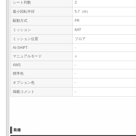
シート列数
2
最小回転半径
5.7（m）
駆動方式
FR
ミッション
6AT
ミッション位置
フロア
AI-SHIFT
-
マニュアルモード
○
4WS
-
標準色
-
オプション色
-
掲載コメント
-
装備