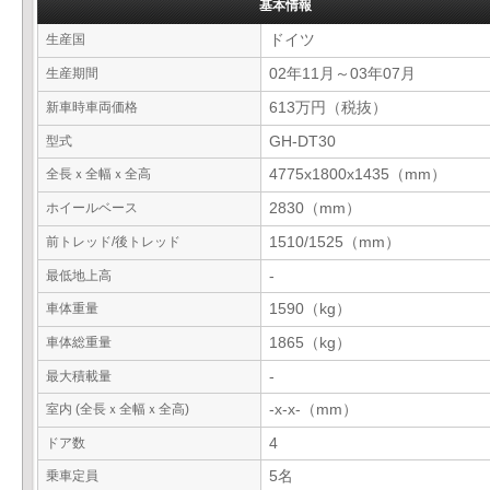
基本情報
生産国
ドイツ
生産期間
02年11月～03年07月
新車時車両価格
613万円（税抜）
型式
GH-DT30
全長ｘ全幅ｘ全高
4775x1800x1435（mm）
ホイールベース
2830（mm）
前トレッド/後トレッド
1510/1525（mm）
最低地上高
-
車体重量
1590（kg）
車体総重量
1865（kg）
最大積載量
-
室内 (全長ｘ全幅ｘ全高)
-x-x-（mm）
ドア数
4
乗車定員
5名