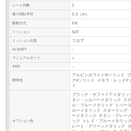
シート列数
2
最小回転半径
5.3（m）
駆動方式
FR
ミッション
5AT
ミッション位置
フロア
AI-SHIFT
-
マニュアルモード
○
4WS
-
アルピンホワイトIIIソリッド 
標準色
クIIソリッド イモラ・レッドII
ド
ブラック・サファイアメタリッ
タン・シルバーメタリック ス
ル・ブルーメタリック トパー
ルーメタリック スターリング
ーメタリック チタン・グレー
オプション色
ック トレド・ブルーメタリック
レート・グリーンメタリック 