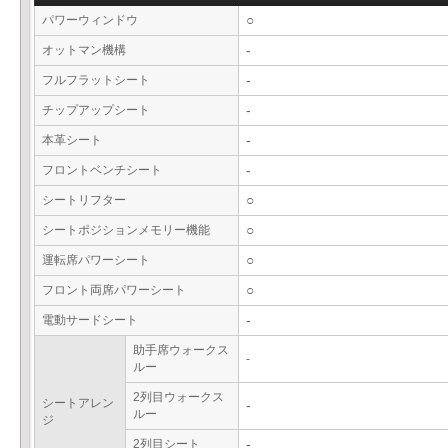
パワーウィンドウ
○
オットマン機構
-
フルフラットシート
-
チップアップシート
-
本革シート
-
フロントベンチシート
-
シートリフター
○
シートポジションメモリー機能
○
運転席パワーシート
○
フロント両席パワーシート
○
電動サードシート
-
助手席ウォークス
-
ルー
2列目ウォークス
シートアレン
-
ルー
ジ
2列目シート
-