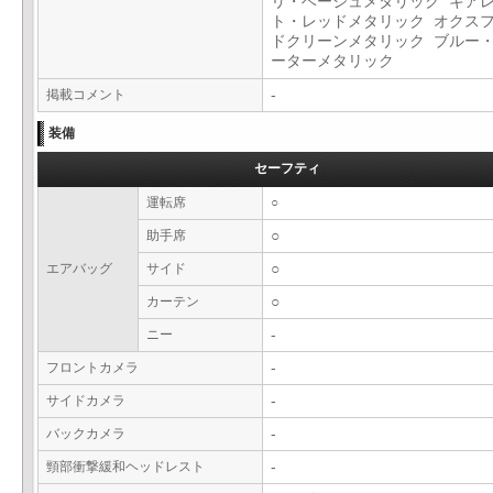
リ・ベージュメタリック キア
ト・レッドメタリック オクス
ドクリーンメタリック ブルー
ーターメタリック
掲載コメント
-
装備
セーフティ
運転席
○
助手席
○
エアバッグ
サイド
○
カーテン
○
ニー
-
フロントカメラ
-
サイドカメラ
-
バックカメラ
-
頸部衝撃緩和ヘッドレスト
-