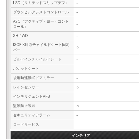
LSD（リミテッドスリップデフ）
-
ダウンヒルアシストコントロール
-
AYC（アクティブ・ヨー・コント
-
ロール）
SH-4WD
-
ISOFIX対応チャイルドシート固定
○
バー
ビルドインチャイルドシート
-
バケットシート
-
後退時連動式ドアミラー
-
レインセンサー
○
インテリジェントAFS
-
盗難防止装置
○
セキュリティアラーム
-
ロードサービス
-
インテリア