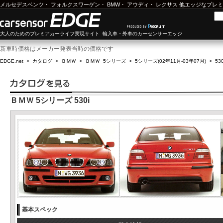
メルセデスベンツ
・
フォルクスワーゲン
・
BMW
・
アウディ
・
レクサス
他エッジなプレミ
大人のためのプレミアカーライフ実現サイト 輸入車・外車のカーセンサーエッジ
新車時価格はメーカー発表当時の価格です
EDGE.net
>
カタログ
>
ＢＭＷ
>
ＢＭＷ 5シリーズ
>
5シリーズ(02年11月-03年07月)
>
530
ＢＭＷ 5シリーズ 530i
基本スペック