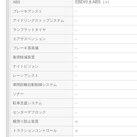
EBD付きABS（○）
ABS
ブレーキアシスト
-
アイドリングストップシステム
-
ランフラットタイヤ
-
エアサスペンション
-
ブレーキ系装備
-
衝突軽減装置
-
ナイトビジョン
-
レーンアシスト
-
車間距離自動制御システム
-
ソナー
-
駐車支援システム
-
センターデフロック
-
横滑り防止装置
○
トラクションコントロール
○