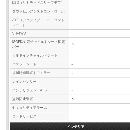
LSD（リミテッドスリップデフ）
-
ダウンヒルアシストコントロール
-
AYC（アクティブ・ヨー・コント
-
ロール）
SH-4WD
-
ISOFIX対応チャイルドシート固定
○
バー
ビルドインチャイルドシート
-
バケットシート
-
後退時連動式ドアミラー
-
レインセンサー
-
インテリジェントAFS
-
盗難防止装置
○
セキュリティアラーム
-
ロードサービス
-
インテリア