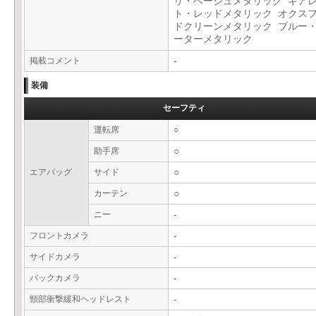
リ・ベージュメタリック キア
ト・レッドメタリック オクス
ドクリーンメタリック ブルー
ーターメタリック
掲載コメント
-
装備
セーフティ
運転席
○
助手席
○
エアバッグ
サイド
○
カーテン
○
ニー
-
フロントカメラ
-
サイドカメラ
-
バックカメラ
-
頸部衝撃緩和ヘッドレスト
-