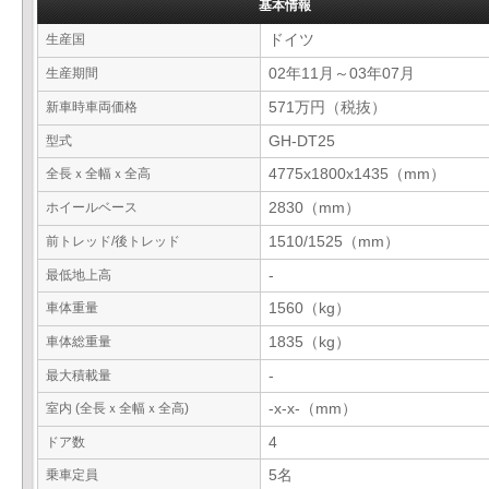
基本情報
生産国
ドイツ
生産期間
02年11月～03年07月
新車時車両価格
571万円（税抜）
型式
GH-DT25
全長ｘ全幅ｘ全高
4775x1800x1435（mm）
ホイールベース
2830（mm）
前トレッド/後トレッド
1510/1525（mm）
最低地上高
-
車体重量
1560（kg）
車体総重量
1835（kg）
最大積載量
-
室内 (全長ｘ全幅ｘ全高)
-x-x-（mm）
ドア数
4
乗車定員
5名