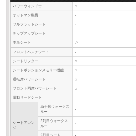
パワーウィンドウ
○
オットマン機構
-
フルフラットシート
-
チップアップシート
-
本革シート
△
フロントベンチシート
-
シートリフター
○
シートポジションメモリー機能
○
運転席パワーシート
○
フロント両席パワーシート
○
電動サードシート
-
助手席ウォークス
-
ルー
2列目ウォークス
シートアレン
-
ルー
ジ
2列目シート
-