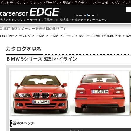
メルセデスベンツ
・
フォルクスワーゲン
・
BMW
・
アウディ
・
レクサス
他エッジなプレミ
大人のためのプレミアカーライフ実現サイト 輸入車・外車のカーセンサーエッジ
新車時価格はメーカー発表当時の価格です
EDGE.net
>
カタログ
>
ＢＭＷ
>
ＢＭＷ 5シリーズ
>
5シリーズ(02年11月-03年07月)
>
52
ＢＭＷ 5シリーズ 525i ハイライン
基本スペック