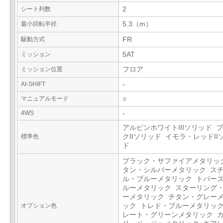
シート列数
2
最小回転半径
5.3（m）
駆動方式
FR
ミッション
5AT
ミッション位置
フロア
AI-SHIFT
-
マニュアルモード
○
4WS
-
アルピンホワイトIIIソリッド 
標準色
クIIソリッド イモラ・レッドII
ド
ブラック・サファイアメタリッ
タン・シルバーメタリック ス
ル・ブルーメタリック トパー
ルーメタリック スターリング
ーメタリック チタン・グレー
オプション色
ック トレド・ブルーメタリック
レート・グリーンメタリック 