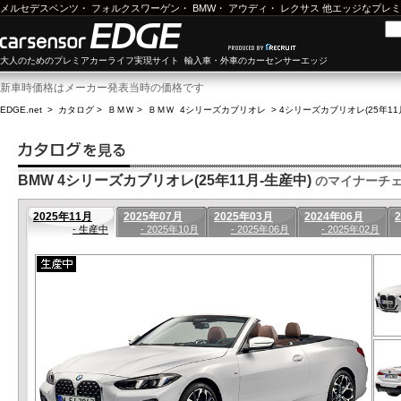
メルセデスベンツ
・
フォルクスワーゲン
・
BMW
・
アウディ
・
レクサス
他エッジなプレミ
大人のためのプレミアカーライフ実現サイト 輸入車・外車のカーセンサーエッジ
新車時価格はメーカー発表当時の価格です
EDGE.net
>
カタログ
>
ＢＭＷ
>
ＢＭＷ 4シリーズカブリオレ
>
4シリーズカブリオレ(25年11
BMW 4シリーズカブリオレ(25年11月-生産中)
のマイナーチ
2025年11月
2025年07月
2025年03月
2024年06月
- 生産中
- 2025年10月
- 2025年06月
- 2025年02月