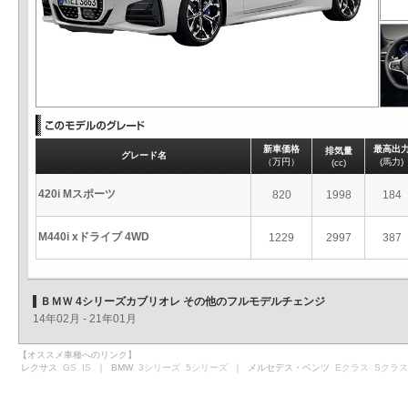
新車価格
最高出
排気量
グレード名
（万円）
(馬力)
(cc)
420i Mスポーツ
820
1998
184
M440i xドライブ 4WD
1229
2997
387
ＢＭＷ 4シリーズカブリオレ その他のフルモデルチェンジ
14年02月 - 21年01月
【オススメ車種へのリンク】
レクサス
GS
IS
｜ BMW
3シリーズ
5シリーズ
｜ メルセデス・ベンツ
Eクラス
Sクラス