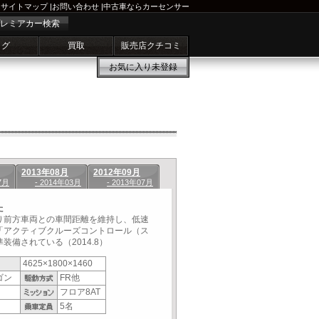
サイトマップ
|
お問い合わせ
|
中古車ならカーセンサー
レミアカー検索
ログ
買取
販売店クチコミ
お気に入り
未登録
2013年08月
2012年09月
7月
- 2014年03月
- 2013年07月
た
り前方車両との車間距離を維持し、低速
「アクティブクルーズコントロール（ス
備されている（2014.8）
4625×1800×1460
ゴン
FR他
フロア8AT
5名