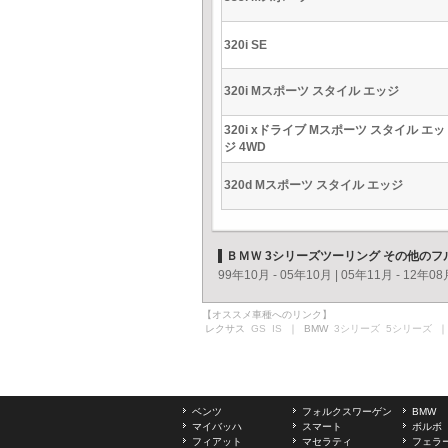
320i SE
320i Mスポーツ スタイル エッジ
320i xドライブ Mスポーツ スタイル エッ
ジ 4WD
320d Mスポーツ スタイル エッジ
ＢＭＷ 3シリーズツーリング その他の
99年10月 - 05年10月
|
05年11月 - 12年08
【オススメ車種へのリンク】
レクサス
GS
IS
｜ BMW
3シリーズ
5シリーズ
｜
ベンツ
フォルクスワーゲン
BMW
マイバッハ
スマート
ボルボ
フィアット
マセラティ
フェラ