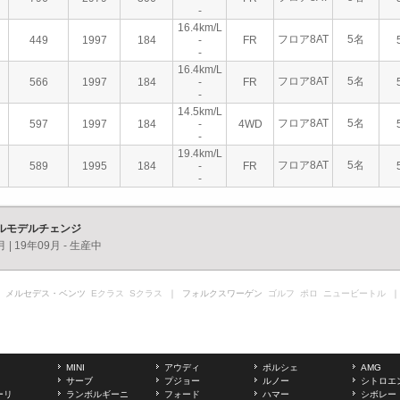
-
16.4km/L
フロア8AT
5名
449
1997
184
-
FR
-
16.4km/L
フロア8AT
5名
566
1997
184
-
FR
-
14.5km/L
フロア8AT
5名
597
1997
184
-
4WD
-
19.4km/L
フロア8AT
5名
589
1995
184
-
FR
-
フルモデルチェンジ
月
|
19年09月 - 生産中
 メルセデス・ベンツ
Eクラス
Sクラス
｜ フォルクスワーゲン
ゴルフ
ポロ
ニュービートル
｜
MINI
アウディ
ポルシェ
AMG
サーブ
プジョー
ルノー
シトロエ
ーリ
ランボルギーニ
フォード
ハマー
シボレー