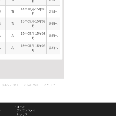
月
14年10月-15年08
右
詳細へ
5
月
15年05月-15年08
右
詳細へ
5
月
15年05月-15年08
右
詳細へ
5
月
15年05月-15年08
右
詳細へ
5
月
 ポルシェ
911
｜ ボルボ
V70
｜ ミニ
ミニ
オペル
ン
アルファロメオ
レクサス