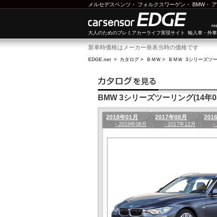
メルセデスベンツ
・
フォルクスワーゲン
・
BMW
・
ア
大人のためのプレミアカーライフ実現サイト 輸入車・外
新車時価格はメーカー発表当時の価格です
EDGE.net
>
カタログ
>
ＢＭＷ
>
ＢＭＷ 3シリーズツ
BMW 3シリーズツーリング(14年08
2018年01月
2017年08月
201
- 2019年08月
- 2017年12月
-