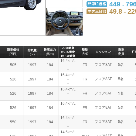
449
79
～
49.8
22
～
JC08燃費
新車価格
最高出力
駆動
乗車
排気量
ミッション
ド
WLTC燃費
（万円）
(馬力)
方式
定員
(cc)
10・15燃費
16.4km/L
フロア8AT
5名
505
1997
184
-
FR
-
16.4km/L
フロア8AT
5名
526
1997
184
-
FR
-
16.4km/L
フロア8AT
5名
526
1997
184
-
FR
-
16.4km/L
フロア8AT
5名
526
1997
184
-
FR
-
16.4km/L
フロア8AT
5名
550
1997
184
-
FR
-
14.5km/L