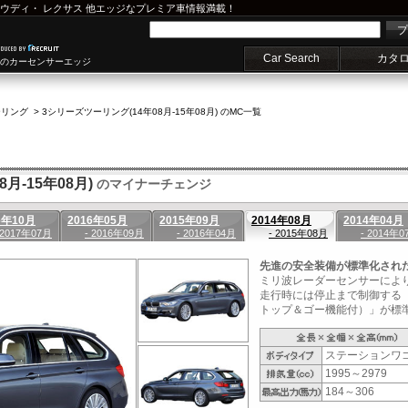
ウディ
・
レクサス
他エッジなプレミア車情報満載！
プ
Car Search
カタ
車のカーセンサーエッジ
ーリング
>
3シリーズツーリング(14年08月-15年08月) のMC一覧
月-15年08月)
のマイナーチェンジ
6年10月
2016年05月
2015年09月
2014年08月
2014年04月
 2017年07月
- 2016年09月
- 2016年04月
- 2015年08月
- 2014年0
先進の安全装備が標準化され
ミリ波レーダーセンサーによ
走行時には停止まで制御する
トップ＆ゴー機能付）」が標準装
ステーションワ
1995～2979
184～306