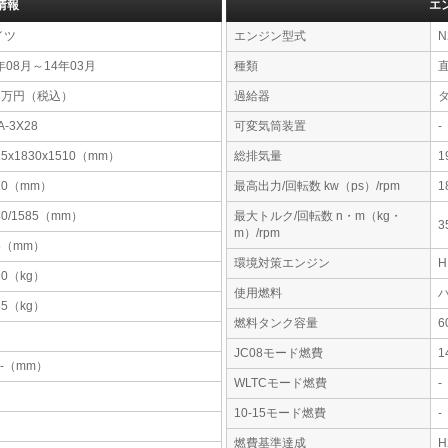
情報
エ
イツ
エンジン型式
N
年08月～14年03月
種類
08万円（税込）
過給器
A-3X28
可変気筒装置
-
25x1830x1510（mm）
総排気量
1
20（mm）
最高出力/回転数 kw（ps）/rpm
1
40/1585（mm）
最大トルク/回転数 n・m（kg・
3
m）/rpm
5（mm）
環境対策エンジン
90（kg）
使用燃料
65（kg）
燃料タンク容量
JC08モード燃費
1
-x-（mm）
WLTCモード燃費
-
10-15モード燃費
-
燃費基準達成
H