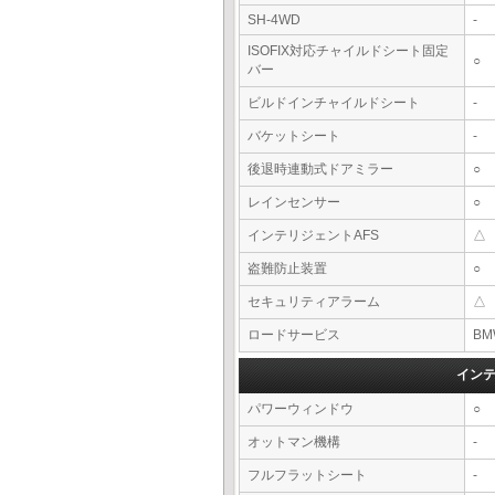
SH-4WD
-
ISOFIX対応チャイルドシート固定
○
バー
ビルドインチャイルドシート
-
バケットシート
-
後退時連動式ドアミラー
○
レインセンサー
○
インテリジェントAFS
△
盗難防止装置
○
セキュリティアラーム
△
ロードサービス
BM
イン
パワーウィンドウ
○
オットマン機構
-
フルフラットシート
-