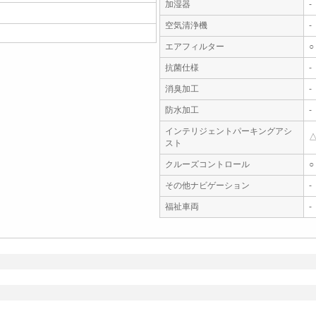
加湿器
-
空気清浄機
-
エアフィルター
○
抗菌仕様
-
消臭加工
-
防水加工
-
インテリジェントパーキングアシ
スト
クルーズコントロール
○
その他ナビゲーション
-
福祉車両
-