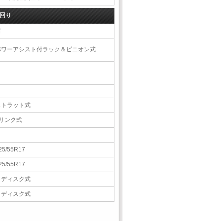
回り
右
パワーアシスト付ラック＆ピニオン式
ストラット式
5リンク式
25/55R17
25/55R17
Ｖディスク式
Ｖディスク式