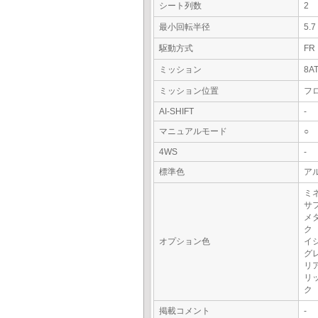
シート列数
2
最小回転半径
5.
駆動方式
FR
ミッション
8A
ミッション位置
フ
AI-SHIFT
-
マニュアルモード
○
4WS
-
標準色
アル
ミ
サ
メ
ク
オプション色
イ
グ
リ
リ
ク
掲載コメント
-