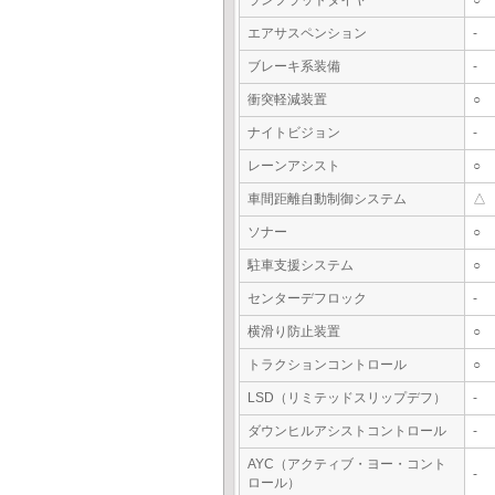
ランフラットタイヤ
○
エアサスペンション
-
ブレーキ系装備
-
衝突軽減装置
○
ナイトビジョン
-
レーンアシスト
○
車間距離自動制御システム
△
ソナー
○
駐車支援システム
○
センターデフロック
-
横滑り防止装置
○
トラクションコントロール
○
LSD（リミテッドスリップデフ）
-
ダウンヒルアシストコントロール
-
AYC（アクティブ・ヨー・コント
-
ロール）