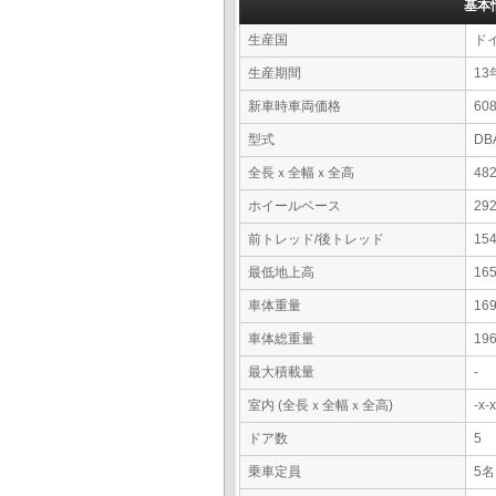
基本
生産国
ド
生産期間
13
新車時車両価格
6
型式
DB
全長ｘ全幅ｘ全高
48
ホイールベース
29
前トレッド/後トレッド
15
最低地上高
16
車体重量
16
車体総重量
19
最大積載量
-
室内 (全長ｘ全幅ｘ全高)
-x
ドア数
5
乗車定員
5名