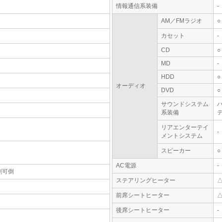
情報通信系装備
-
AM／FMラジオ
○
カセット
-
CD
○
MD
-
HDD
○
オーディオ
DVD
○
サウンドシステム
系装備
テ
リアエンターテイ
-
メントシステム
スピーカー
○
AC電源
-
割可倒
ステアリングヒーター
前席シートヒーター
後席シートヒーター
-