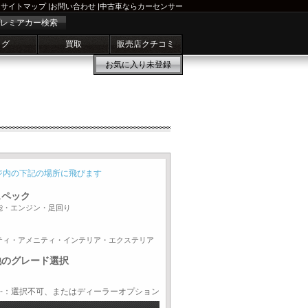
サイトマップ
|
お問い合わせ
|
中古車ならカーセンサー
レミアカー検索
ログ
買取
販売店クチコミ
お気に入り
未登録
ジ内の下記の場所に飛びます
スペック
能・エンジン・足回り
ティ・アメニティ・インテリア・エクステリア
他のグレード選択
-：選択不可、またはディーラーオプション