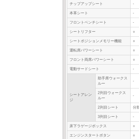
チップアップシート
-
本革シート
-
フロントベンチシート
-
シートリフター
○
シートポジションメモリー機能
○
運転席パワーシート
○
フロント両席パワーシート
○
電動サードシート
-
助手席ウォークス
-
ルー
2列目ウォークス
シートアレン
-
ルー
ジ
2列目シート
分
3列目シート
-
床下ラゲージボックス
○
エンジンスタートボタン
○