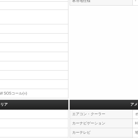
寒冷地仕様
-
W SOSコール(○)
テリア
アメ
エアコン・クーラー
カーナビゲーション
カーテレビ