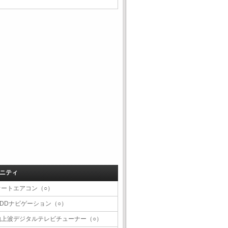
ニティ
オートエアコン（○）
HDDナビゲーション（○）
地上波デジタルテレビチューナー（○）