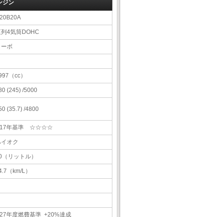
ンジン
20B20A
直列4気筒DOHC
ターボ
997（cc）
80 (245) /5000
50 (35.7) /4800
H17年基準 ☆☆☆☆
ハイオク
60（リットル）
4.7（km/L）
27年度燃費基準 +20%達成