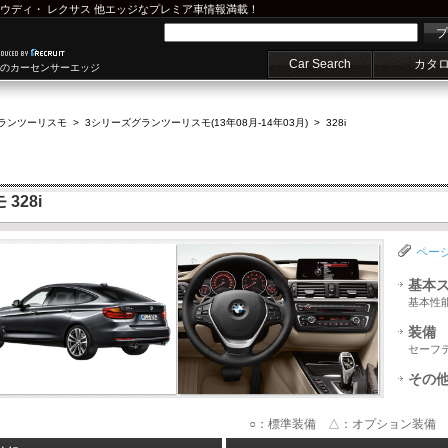
ウディ
・
レクサス
他エッジなプレミア車情報満載！
プ
Car Search
カタ
車のカーセンサーエッジ
グランツーリスモ
>
3シリーズグランツーリスモ(13年08月-14年03月)
>
328i
328i
ペー
基本
基本性
装備
セーフ
その
○：標準装備 △：オプション装備 