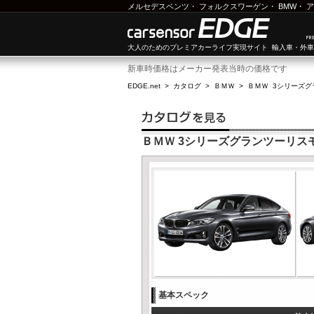
メルセデスベンツ
・
フォルクスワーゲン
・
BMW
・
ア
大人のためのプレミアカーライフ実現サイト 輸入車・外
新車時価格はメーカー発表当時の価格です
EDGE.net
>
カタログ
>
ＢＭＷ
>
ＢＭＷ 3シリーズ
ＢＭＷ 3シリーズグランツーリスモ 
基本スペック