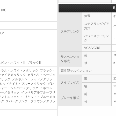
足
7（m）
位置
ステアリングギア
T
方式
ステアリング
ロア
パワーステアリン
○
グ
VGS/VGRS
-
前
サスペンショ
ン形式
ピン・ホワイトIII ブラックII
後
ネラル・ホワイトメタリック ブラック・
高性能サスペンション
-
ファイアメタリック カラハリ・ベージュ
前
2
タリック メルボルン・レッドメタリッ
タイヤサイズ
 ミッドナイト・ブルーメタリック グレ
後
2
シャー・シルバーメタリック ミネラル・
レーメタリック インペリアルブルーブリ
前
アントエフェクト リキッド・ブルーメタ
ブレーキ形式
ック スパークリング・ブラウンメタリッ
後