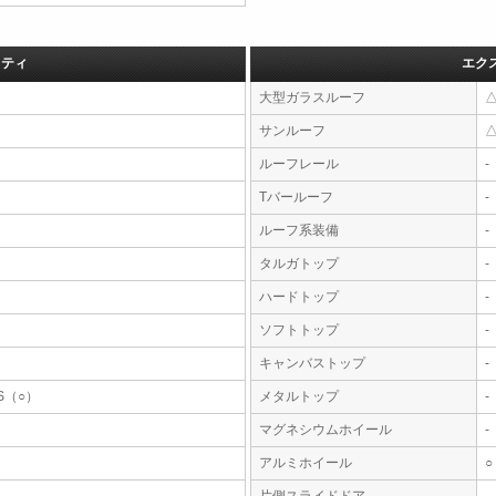
フティ
エク
大型ガラスルーフ
サンルーフ
ルーフレール
-
Tバールーフ
-
ルーフ系装備
-
タルガトップ
-
ハードトップ
-
ソフトトップ
-
キャンバストップ
-
S（○）
メタルトップ
-
マグネシウムホイール
-
アルミホイール
○