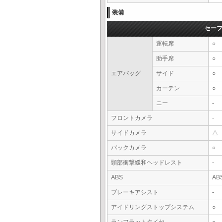
装備
セー
運転席
○
助手席
○
エアバッグ
サイド
○
カーテン
○
ニー
-
フロントカメラ
-
サイドカメラ
△
バックカメラ
○
頸部衝撃緩和ヘッドレスト
-
ABS
AB
ブレーキアシスト
-
アイドリングストップシステム
○