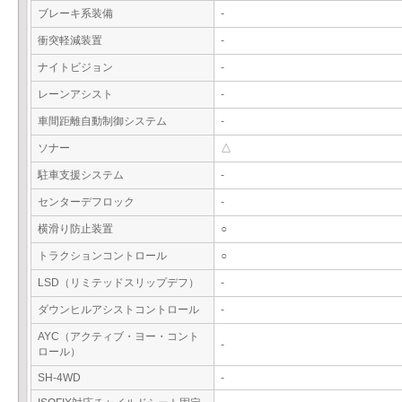
ブレーキ系装備
-
衝突軽減装置
-
ナイトビジョン
-
レーンアシスト
-
車間距離自動制御システム
-
ソナー
△
駐車支援システム
-
センターデフロック
-
横滑り防止装置
○
トラクションコントロール
○
LSD（リミテッドスリップデフ）
-
ダウンヒルアシストコントロール
-
AYC（アクティブ・ヨー・コント
-
ロール）
SH-4WD
-