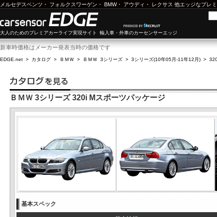
メルセデスベンツ
・
フォルクスワーゲン
・
BMW
・
アウディ
・
レクサス
他エッジなプレミ
大人のためのプレミアカーライフ実現サイト 輸入車・外車のカーセンサーエッジ
新車時価格はメーカー発表当時の価格です
EDGE.net
>
カタログ
>
ＢＭＷ
>
ＢＭＷ 3シリーズ
>
3シリーズ(10年05月-11年12月)
>
3
ＢＭＷ 3シリーズ 320i Mスポーツパッケージ
基本スペック