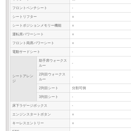
フロントベンチシート
-
シートリフター
○
シートポジションメモリー機能
○
運転席パワーシート
○
フロント両席パワーシート
○
電動サードシート
-
助手席ウォークス
-
ルー
2列目ウォークス
シートアレン
-
ルー
ジ
2列目シート
分割可倒
3列目シート
-
床下ラゲージボックス
-
エンジンスタートボタン
○
キーレスエントリー
○