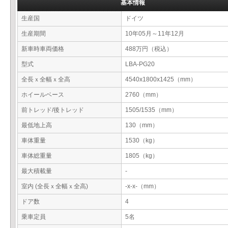
基本情報
生産国
ドイツ
生産期間
10年05月～11年12月
新車時車両価格
488万円（税込）
型式
LBA-PG20
全長ｘ全幅ｘ全高
4540x1800x1425（mm）
ホイールベース
2760（mm）
前トレッド/後トレッド
1505/1535（mm）
最低地上高
130（mm）
車体重量
1530（kg）
車体総重量
1805（kg）
最大積載量
-
室内 (全長ｘ全幅ｘ全高)
-x-x-（mm）
ドア数
4
乗車定員
5名