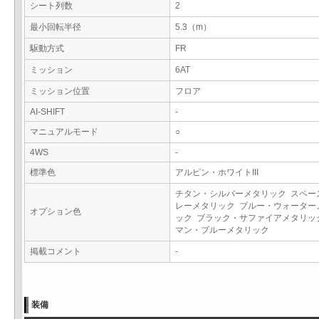
シート列数
2
最小回転半径
5.3（m）
駆動方式
FR
ミッション
6AT
ミッション位置
フロア
AI-SHIFT
-
マニュアルモード
○
4WS
-
標準色
アルピン・ホワイトIII
チタン・シルバーメタリック スペー
レーメタリック ブルー・ウォーター
オプション色
ック ブラック・サファイアメタリッ
マン・ブルーメタリック
掲載コメント
-
装備