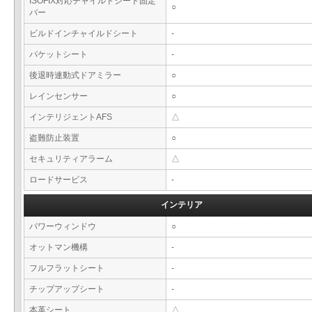
ISOFIX対応チャイルドシート固定
○
バー
ビルドインチャイルドシート
-
バケットシート
-
後退時連動式ドアミラー
○
レインセンサー
○
インテリジェントAFS
△
盗難防止装置
○
セキュリティアラーム
△
ロードサービス
-
インテリア
パワーウィンドウ
○
オットマン機構
-
フルフラットシート
-
チップアップシート
-
本革シート
△