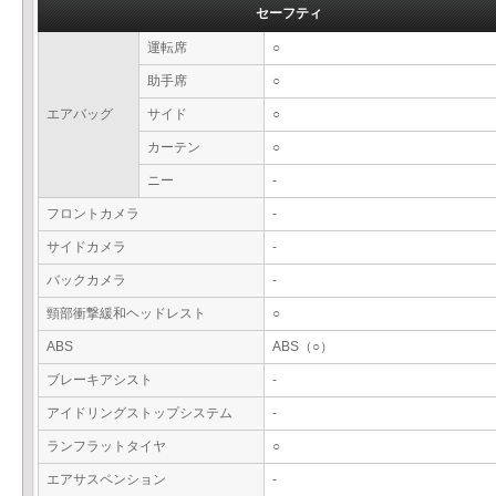
セーフティ
運転席
○
助手席
○
エアバッグ
サイド
○
カーテン
○
ニー
-
フロントカメラ
-
サイドカメラ
-
バックカメラ
-
頸部衝撃緩和ヘッドレスト
○
ABS
ABS（○）
ブレーキアシスト
-
アイドリングストップシステム
-
ランフラットタイヤ
○
エアサスペンション
-