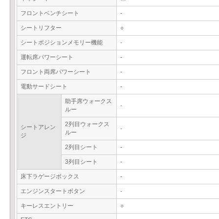
フロントベンチシート
-
シートリフター
○
シートポジションメモリー機能
-
運転席パワーシート
-
フロント両席パワーシート
-
電動サードシート
-
助手席ウォークス
-
ルー
2列目ウォークス
シートアレン
-
ルー
ジ
2列目シート
-
3列目シート
-
床下ラゲージボックス
-
エンジンスタートボタン
-
キーレスエントリー
○