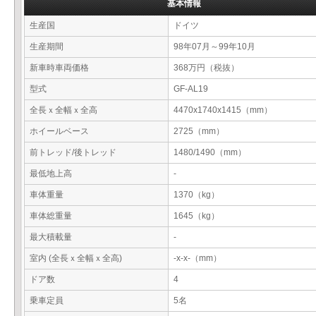
基本情報
生産国
ドイツ
生産期間
98年07月～99年10月
新車時車両価格
368万円（税抜）
型式
GF-AL19
全長ｘ全幅ｘ全高
4470x1740x1415（mm）
ホイールベース
2725（mm）
前トレッド/後トレッド
1480/1490（mm）
最低地上高
-
車体重量
1370（kg）
車体総重量
1645（kg）
最大積載量
-
室内 (全長ｘ全幅ｘ全高)
-x-x-（mm）
ドア数
4
乗車定員
5名