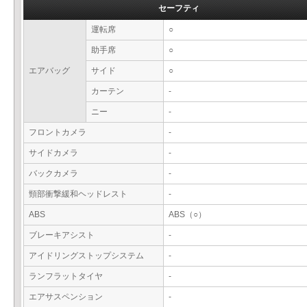
セーフティ
運転席
○
助手席
○
エアバッグ
サイド
○
カーテン
-
ニー
-
フロントカメラ
-
サイドカメラ
-
バックカメラ
-
頸部衝撃緩和ヘッドレスト
-
ABS
ABS（○）
ブレーキアシスト
-
アイドリングストップシステム
-
ランフラットタイヤ
-
エアサスペンション
-