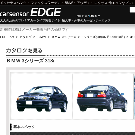
メルセデスベンツ
・
フォルクスワーゲン
・
BMW
・
アウディ
・
レクサス
他エッジなプレミ
大人のためのプレミアカーライフ実現サイト 輸入車・外車のカーセンサーエッジ
新車時価格はメーカー発表当時の価格です
EDGE.net
>
カタログ
>
ＢＭＷ
>
ＢＭＷ 3シリーズ
>
3シリーズ(98年07月-99年10月)
>
318
ＢＭＷ 3シリーズ 318i
基本スペック