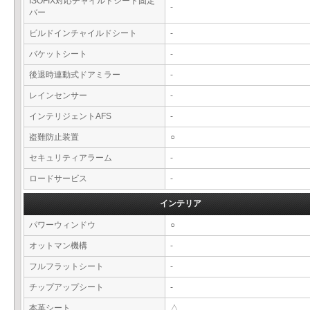
ISOFIX対応チャイルドシート固定
-
バー
ビルドインチャイルドシート
-
バケットシート
-
後退時連動式ドアミラー
-
レインセンサー
-
インテリジェントAFS
-
盗難防止装置
○
セキュリティアラーム
-
ロードサービス
-
インテリア
パワーウィンドウ
○
オットマン機構
-
フルフラットシート
-
チップアップシート
-
本革シート
△