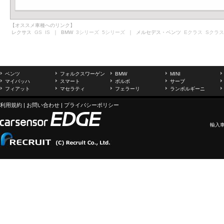
【オススメ車種へのリンク】
レクサス
GS
IS
｜ BMW
3シリーズ
5シリーズ
｜ メルセデス・ベンツ
Eクラス
Sクラス
ベンツ
フォルクスワーゲン
BMW
MINI
マイバッハ
スマート
ボルボ
サーブ
フィアット
マセラティ
フェラーリ
ランボルギーニ
利用規約
|
お問い合わせ
|
プライバシーポリシー
輸入