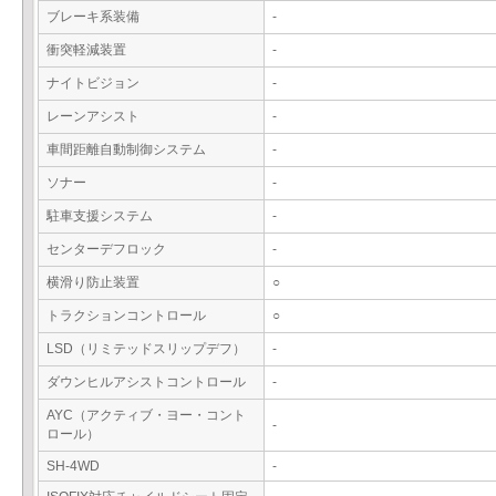
ブレーキ系装備
-
衝突軽減装置
-
ナイトビジョン
-
レーンアシスト
-
車間距離自動制御システム
-
ソナー
-
駐車支援システム
-
センターデフロック
-
横滑り防止装置
○
トラクションコントロール
○
LSD（リミテッドスリップデフ）
-
ダウンヒルアシストコントロール
-
AYC（アクティブ・ヨー・コント
-
ロール）
SH-4WD
-