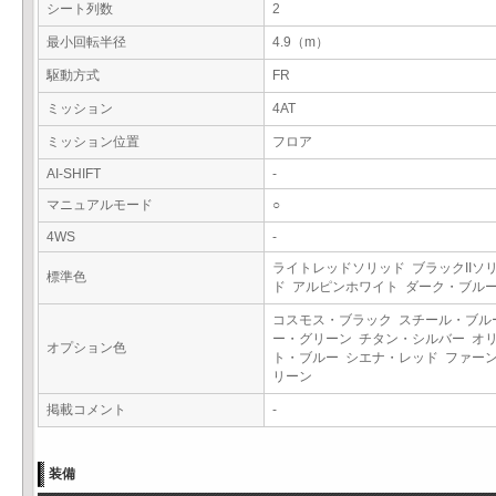
シート列数
2
最小回転半径
4.9（m）
駆動方式
FR
ミッション
4AT
ミッション位置
フロア
AI-SHIFT
-
マニュアルモード
○
4WS
-
ライトレッドソリッド ブラックIIソ
標準色
ド アルピンホワイト ダーク・ブル
コスモス・ブラック スチール・ブル
ー・グリーン チタン・シルバー オ
オプション色
ト・ブルー シエナ・レッド ファー
リーン
掲載コメント
-
装備