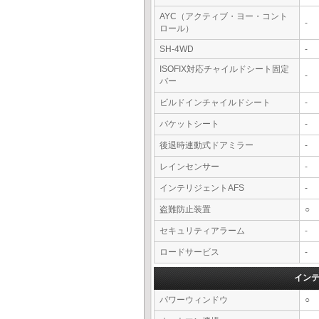
AYC（アクティブ・ヨー・コント
-
ロール）
SH-4WD
-
ISOFIX対応チャイルドシート固定
-
バー
ビルドインチャイルドシート
-
バケットシート
-
後退時連動式ドアミラー
-
レインセンサー
-
インテリジェントAFS
-
盗難防止装置
○
セキュリティアラーム
-
ロードサービス
-
イン
パワーウィンドウ
○