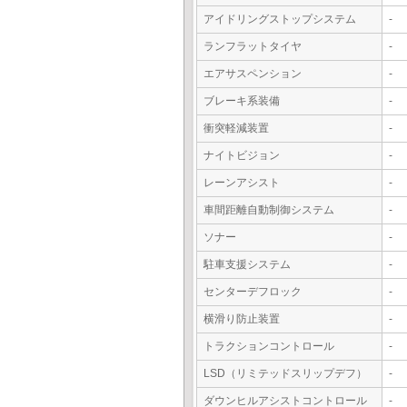
アイドリングストップシステム
-
ランフラットタイヤ
-
エアサスペンション
-
ブレーキ系装備
-
衝突軽減装置
-
ナイトビジョン
-
レーンアシスト
-
車間距離自動制御システム
-
ソナー
-
駐車支援システム
-
センターデフロック
-
横滑り防止装置
-
トラクションコントロール
-
LSD（リミテッドスリップデフ）
-
ダウンヒルアシストコントロール
-