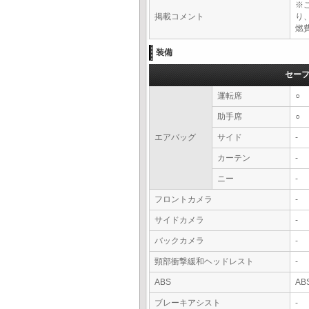
※
掲載コメント
り
燃費
装備
セー
運転席
○
助手席
○
エアバッグ
サイド
-
カーテン
-
ニー
-
フロントカメラ
-
サイドカメラ
-
バックカメラ
-
頸部衝撃緩和ヘッドレスト
-
ABS
AB
ブレーキアシスト
-