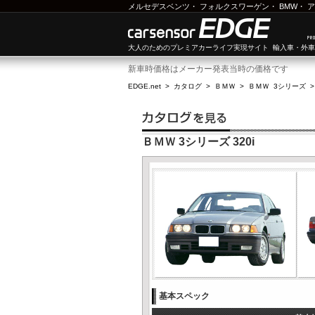
メルセデスベンツ
・
フォルクスワーゲン
・
BMW
・
ア
大人のためのプレミアカーライフ実現サイト 輸入車・外
新車時価格はメーカー発表当時の価格です
EDGE.net
>
カタログ
>
ＢＭＷ
>
ＢＭＷ 3シリーズ
ＢＭＷ 3シリーズ 320i
基本スペック