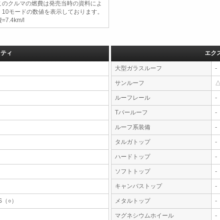
このクルマの燃費は発売当時の資料によ
、10モードの数値を表示しております。
=7.4km/l
フティ
エク
大型ガラスルーフ
-
サンルーフ
ルーフレール
-
Tバールーフ
-
ルーフ系装備
-
タルガトップ
-
ハードトップ
-
ソフトトップ
-
キャンバストップ
-
S（○）
メタルトップ
-
マグネシウムホイール
-