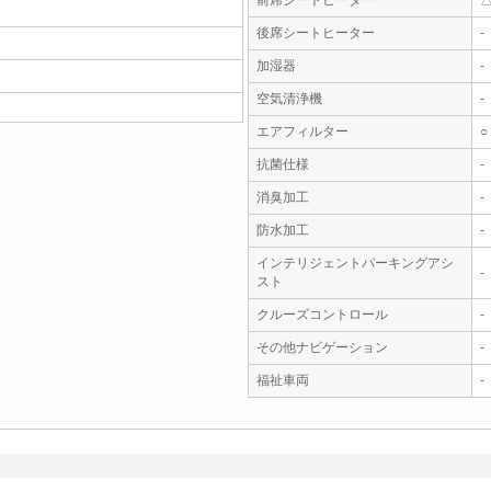
前席シートヒーター
後席シートヒーター
-
加湿器
-
空気清浄機
-
エアフィルター
○
抗菌仕様
-
消臭加工
-
防水加工
-
インテリジェントパーキングアシ
-
スト
クルーズコントロール
-
その他ナビゲーション
-
福祉車両
-