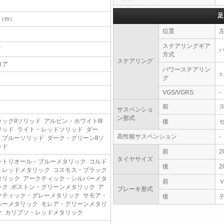
足
4（m）
位置
ステアリングギア
T
方式
ステアリング
ロア
パワーステアリン
○
グ
VGS/VGRS
-
前
サスペンショ
ン形式
ックIIソリッド アルピン・ホワイトIII
後
リッド ライト・レッドソリッド ダー
高性能サスペンション
-
・ブルーソリッド ダーク・グリーンIIソ
ッド
前
2
タイヤサイズ
ントリオール・ブルーメタリック コルド
後
2
・レッドメタリック コスモス・ブラック
タリック アークティック・シルバーメタ
前
ック ボストン・グリーンメタリック ア
ブレーキ形式
クティック・グレーメタリック サモア・
後
ルーメタリック モレア・グリーンメタリ
ク カリプソ・レッドメタリック