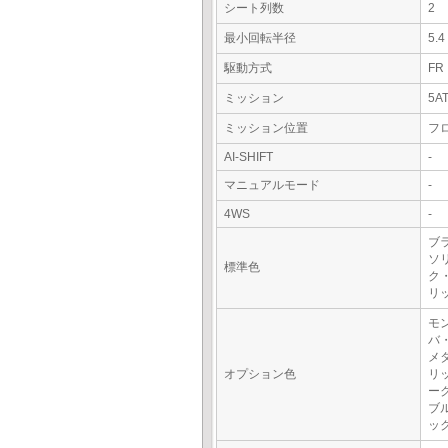
シート列数
2
最小回転半径
5.
駆動方式
FR
ミッション
5A
ミッション位置
フ
AI-SHIFT
-
マニュアルモード
-
4WS
-
ブラ
ソ
標準色
ク
リ
モ
バ
メ
オプション色
リ
ー
ブ
ッ