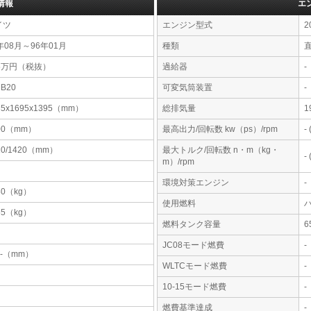
情報
エ
イツ
エンジン型式
2
年08月～96年01月
種類
25万円（税抜）
過給器
-
CB20
可変気筒装置
-
35x1695x1395（mm）
総排気量
1
00（mm）
最高出力/回転数 kw（ps）/rpm
-
10/1420（mm）
最大トルク/回転数 n・m（kg・
-
m）/rpm
環境対策エンジン
-
80（kg）
使用燃料
55（kg）
燃料タンク容量
JC08モード燃費
-
-x-（mm）
WLTCモード燃費
-
10-15モード燃費
-
燃費基準達成
-