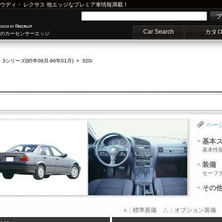
ウディ
・
レクサス
他エッジなプレミア車情報満載！
プ
Car Search
カタ
車のカーセンサーエッジ
>
3シリーズ(95年08月-96年01月)
>
320i
ペー
基本
基本性
装備
セーフ
その
○：標準装備 △：オプション装備 