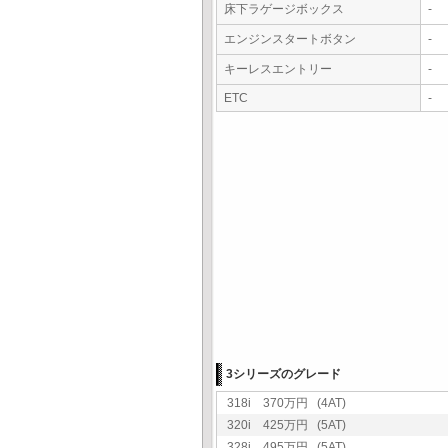
床下ラゲージボックス
-
エンジンスタートボタン
-
キーレスエントリー
-
ETC
-
3シリーズのグレード
318i 370万円 (4AT)
320i 425万円 (5AT)
328i 495万円 (5AT)