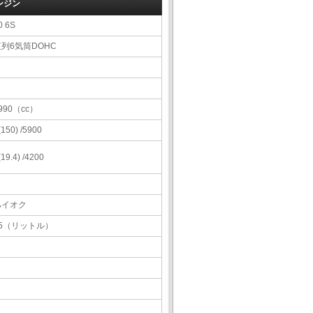
ンジン
0 6S
直列6気筒DOHC
990（cc）
 (150) /5900
 (19.4) /4200
ハイオク
65（リットル）