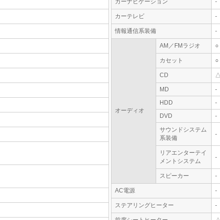
カーナビゲーション
-
カーテレビ
-
情報通信系装備
-
AM／FMラジオ
○
カセット
○
CD
MD
-
HDD
-
オーディオ
DVD
-
サウンドシステム
-
系装備
リアエンターテイ
-
メントシステム
スピーカー
-
AC電源
-
ステアリングヒーター
-