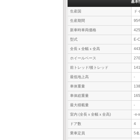
基本
生産国
ド
生産期間
95
新車時車両価格
4
型式
E-
全長ｘ全幅ｘ全高
44
ホイールベース
27
前トレッド/後トレッド
14
最低地上高
-
車体重量
13
車体総重量
16
最大積載量
-
室内 (全長ｘ全幅ｘ全高)
-x
ドア数
4
乗車定員
5名