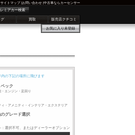
サイトマップ
|
お問い合わせ
|
中古車ならカーセンサー
レミアカー検索
ログ
買取
販売店クチコミ
お気に入り
未登録
ジ内の下記の場所に飛びます
スペック
能・エンジン・足回り
ティ・アメニティ・インテリア・エクステリア
他のグレード選択
-：選択不可、またはディーラーオプション