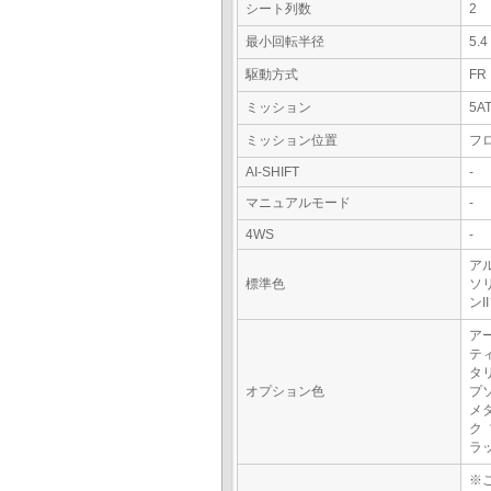
シート列数
2
最小回転半径
5.
駆動方式
FR
ミッション
5A
ミッション位置
フ
AI-SHIFT
-
マニュアルモード
-
4WS
-
ア
標準色
ソ
ン
ア
テ
タ
オプション色
プ
メ
ク
ラ
※