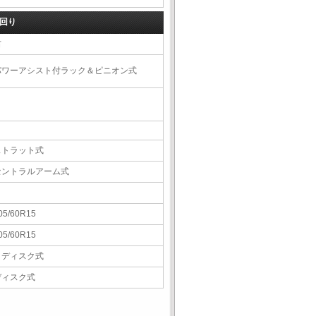
回り
右
パワーアシスト付ラック＆ピニオン式
ストラット式
セントラルアーム式
05/60R15
05/60R15
Ｖディスク式
ディスク式