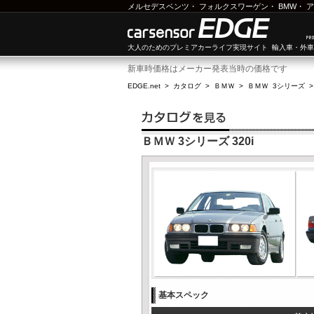
メルセデスベンツ
・
フォルクスワーゲン
・
BMW
・
ア
大人のためのプレミアカーライフ実現サイト 輸入車・外
新車時価格はメーカー発表当時の価格です
EDGE.net
>
カタログ
>
ＢＭＷ
>
ＢＭＷ 3シリーズ
ＢＭＷ 3シリーズ 320i
基本スペック