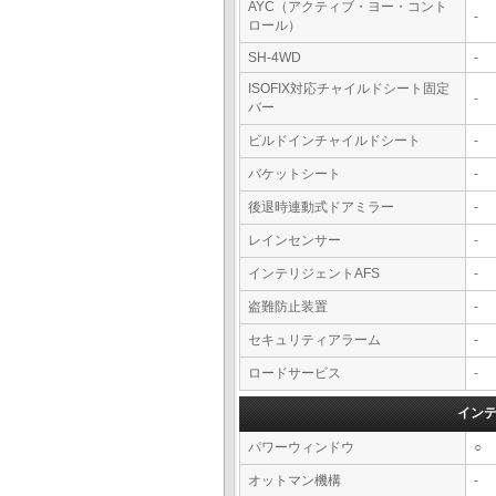
AYC（アクティブ・ヨー・コント
-
ロール）
SH-4WD
-
ISOFIX対応チャイルドシート固定
-
バー
ビルドインチャイルドシート
-
バケットシート
-
後退時連動式ドアミラー
-
レインセンサー
-
インテリジェントAFS
-
盗難防止装置
-
セキュリティアラーム
-
ロードサービス
-
イン
パワーウィンドウ
○
オットマン機構
-