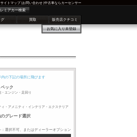
サイトマップ
|
お問い合わせ
|
中古車ならカーセンサー
レミアカー検索
ログ
買取
販売店クチコミ
お気に入り
未登録
ジ内の下記の場所に飛びます
スペック
能・エンジン・足回り
ティ・アメニティ・インテリア・エクステリア
他のグレード選択
-：選択不可、またはディーラーオプション