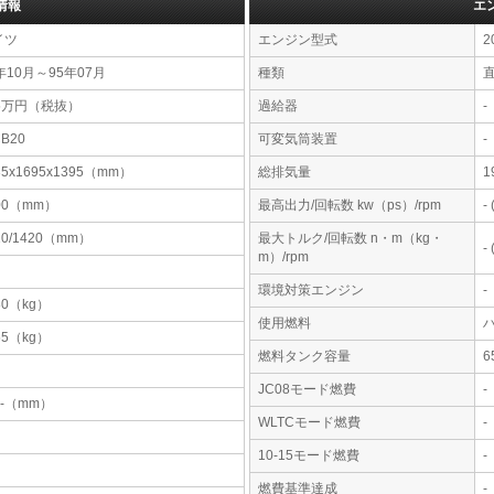
情報
エ
イツ
エンジン型式
2
年10月～95年07月
種類
25万円（税抜）
過給器
-
CB20
可変気筒装置
-
35x1695x1395（mm）
総排気量
1
00（mm）
最高出力/回転数 kw（ps）/rpm
-
10/1420（mm）
最大トルク/回転数 n・m（kg・
-
m）/rpm
環境対策エンジン
-
80（kg）
使用燃料
55（kg）
燃料タンク容量
JC08モード燃費
-
-x-（mm）
WLTCモード燃費
-
10-15モード燃費
-
燃費基準達成
-