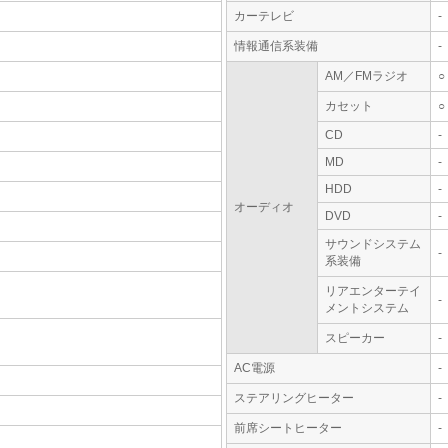
カーテレビ
-
情報通信系装備
-
AM／FMラジオ
○
カセット
○
CD
-
MD
-
HDD
-
オーディオ
DVD
-
サウンドシステム
-
系装備
リアエンターテイ
-
メントシステム
スピーカー
-
AC電源
-
ステアリングヒーター
-
前席シートヒーター
-