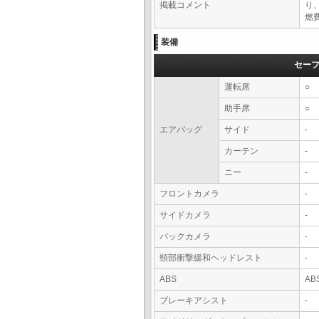
掲載コメント
り
燃費
装備
セー
運転席
○
助手席
○
エアバッグ
サイド
-
カーテン
-
ニー
-
フロントカメラ
-
サイドカメラ
-
バックカメラ
-
頸部衝撃緩和ヘッドレスト
-
ABS
AB
ブレーキアシスト
-