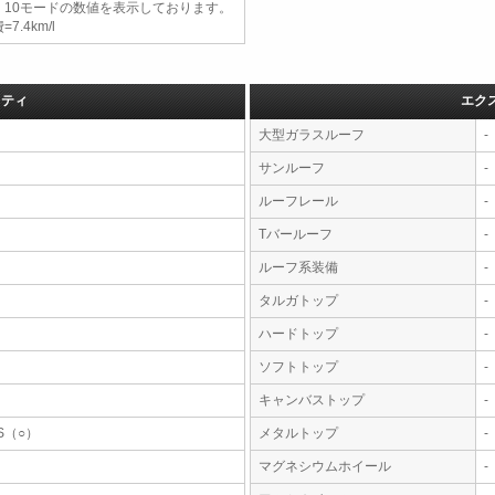
、10モードの数値を表示しております。
=7.4km/l
フティ
エク
大型ガラスルーフ
-
サンルーフ
-
ルーフレール
-
Tバールーフ
-
ルーフ系装備
-
タルガトップ
-
ハードトップ
-
ソフトトップ
-
キャンバストップ
-
S（○）
メタルトップ
-
マグネシウムホイール
-