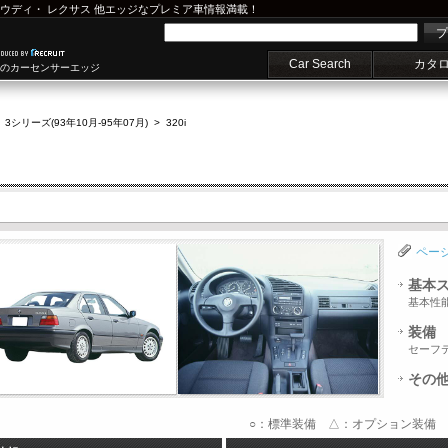
ウディ
・
レクサス
他エッジなプレミア車情報満載！
プ
Car Search
カタ
車のカーセンサーエッジ
>
3シリーズ(93年10月-95年07月)
>
320i
ペー
基本
基本性
装備
セーフ
その
○：標準装備 △：オプション装備 