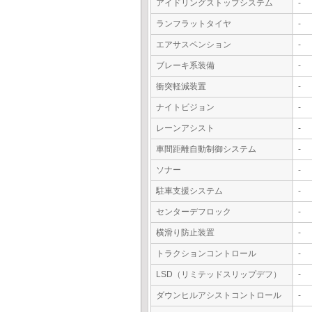
アイドリングストップシステム
-
ランフラットタイヤ
-
エアサスペンション
-
ブレーキ系装備
-
衝突軽減装置
-
ナイトビジョン
-
レーンアシスト
-
車間距離自動制御システム
-
ソナー
-
駐車支援システム
-
センターデフロック
-
横滑り防止装置
-
トラクションコントロール
-
LSD（リミテッドスリップデフ）
-
ダウンヒルアシストコントロール
-