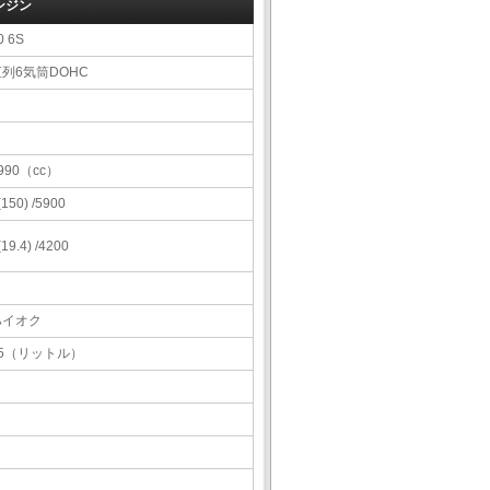
ンジン
0 6S
直列6気筒DOHC
990（cc）
 (150) /5900
 (19.4) /4200
ハイオク
65（リットル）