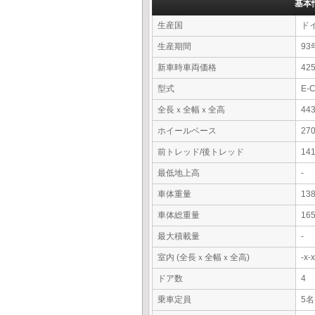
基本
生産国
ド
生産期間
93
新車時車両価格
4
型式
E-
全長ｘ全幅ｘ全高
44
ホイールベース
27
前トレッド/後トレッド
14
最低地上高
-
車体重量
13
車体総重量
16
最大積載量
-
室内 (全長ｘ全幅ｘ全高)
-x
ドア数
4
乗車定員
5名