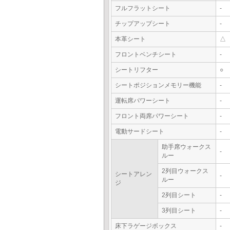
フルフラットシート
-
チップアップシート
-
本革シート
△
フロントベンチシート
-
シートリフター
○
シートポジションメモリー機能
-
運転席パワーシート
-
フロント両席パワーシート
-
電動サードシート
-
助手席ウォークス
-
ルー
2列目ウォークス
シートアレン
-
ルー
ジ
2列目シート
-
3列目シート
-
床下ラゲージボックス
-