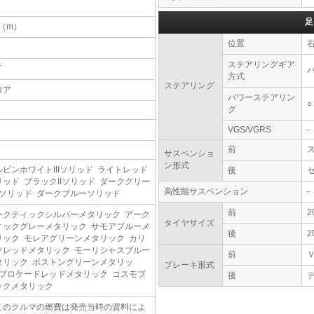
足
4（m）
位置
ステアリングギア
T
方式
ステアリング
ロア
パワーステアリン
○
グ
VGS/VGRS
-
前
サスペンショ
ン形式
ルピンホワイトIIIソリッド ライトレッド
後
リッド ブラックIIソリッド ダークグリー
高性能サスペンション
-
IIソリッド ダークブルーソリッド
前
2
ークティックシルバーメタリック アーク
タイヤサイズ
ィックグレーメタリック サモアブルーメ
後
2
リック モレアグリーンメタリック カリ
ソレッドメタリック モーリシャスブルー
前
タリック ボストングリーンメタリッ
ブレーキ形式
 ブロケードレッドメタリック コスモブ
後
ックメタリック
このクルマの燃費は発売当時の資料によ