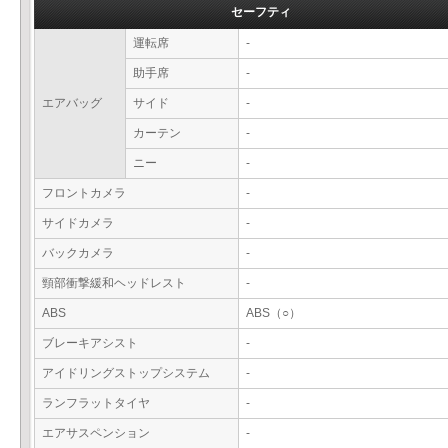
セーフティ
運転席
-
助手席
-
エアバッグ
サイド
-
カーテン
-
ニー
-
フロントカメラ
-
サイドカメラ
-
バックカメラ
-
頸部衝撃緩和ヘッドレスト
-
ABS
ABS（○）
ブレーキアシスト
-
アイドリングストップシステム
-
ランフラットタイヤ
-
エアサスペンション
-