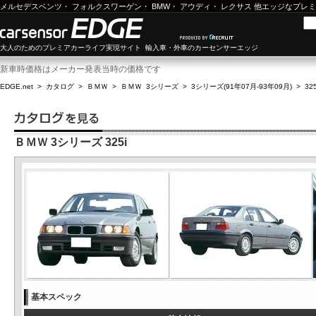
メルセデスベンツ
・
フォルクスワーゲン
・
BMW
・
アウディ
・
レクサス
他エッジなプレミ
大人のためのプレミアカーライフ実現サイト 輸入車・外車のカーセンサーエッジ
新車時価格はメーカー発表当時の価格です
EDGE.net
>
カタログ
>
ＢＭＷ
>
ＢＭＷ 3シリーズ
>
3シリーズ(91年07月-93年09月)
>
325
ＢＭＷ 3シリーズ 325i
基本スペック