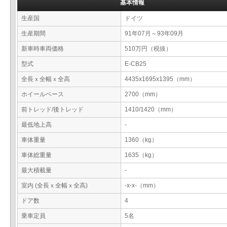
基本情報
生産国
ドイツ
生産期間
91年07月～93年09月
新車時車両価格
510万円（税抜）
型式
E-CB25
全長ｘ全幅ｘ全高
4435x1695x1395（mm）
ホイールベース
2700（mm）
前トレッド/後トレッド
1410/1420（mm）
最低地上高
-
車体重量
1360（kg）
車体総重量
1635（kg）
最大積載量
-
室内 (全長ｘ全幅ｘ全高)
-x-x-（mm）
ドア数
4
乗車定員
5名