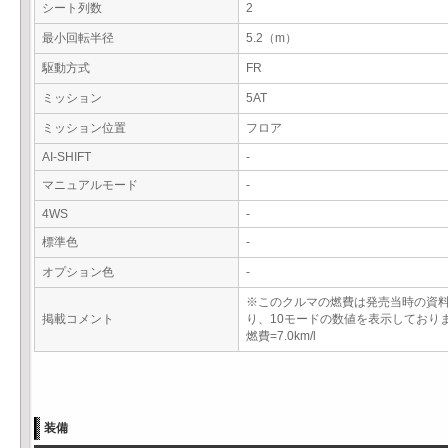
シート列数
2
最小回転半径
5.2（m）
駆動方式
FR
ミッション
5AT
ミッション位置
フロア
AI-SHIFT
-
マニュアルモード
-
4WS
-
標準色
-
オプション色
-
※このクルマの燃費は発売当時の資
掲載コメント
り、10モードの数値を表示しており
燃費=7.0km/l
装備