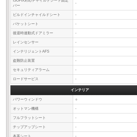
ISOFIX対応チャイルドシート固定
-
バー
ビルドインチャイルドシート
-
バケットシート
-
後退時連動式ドアミラー
-
レインセンサー
-
インテリジェントAFS
-
盗難防止装置
-
セキュリティアラーム
-
ロードサービス
-
インテリア
パワーウィンドウ
○
オットマン機構
-
フルフラットシート
-
チップアップシート
-
本革シート
-