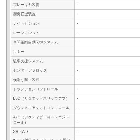
ブレーキ系装備
-
衝突軽減装置
-
ナイトビジョン
-
レーンアシスト
-
車間距離自動制御システム
-
ソナー
-
駐車支援システム
-
センターデフロック
-
横滑り防止装置
-
トラクションコントロール
-
LSD（リミテッドスリップデフ）
-
ダウンヒルアシストコントロール
-
AYC（アクティブ・ヨー・コント
-
ロール）
SH-4WD
-