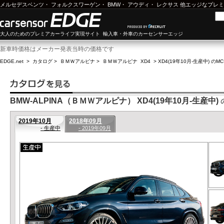
メルセデスベンツ
・
フォルクスワーゲン
・
BMW
・
アウディ
・
レクサス
他エッジなプレミ
大人のためのプレミアカーライフ実現サイト 輸入車・外車のカーセンサーエッジ
新車時価格はメーカー発表当時の価格です
EDGE.net
>
カタログ
>
ＢＭＷアルピナ
>
ＢＭＷアルピナ XD4
>
XD4(19年10月-生産中) のM
BMW-ALPINA（ＢＭＷアルピナ） XD4(19年10月-生産中)
2019年10月
2018年09月
- 生産中
- 2019年09月