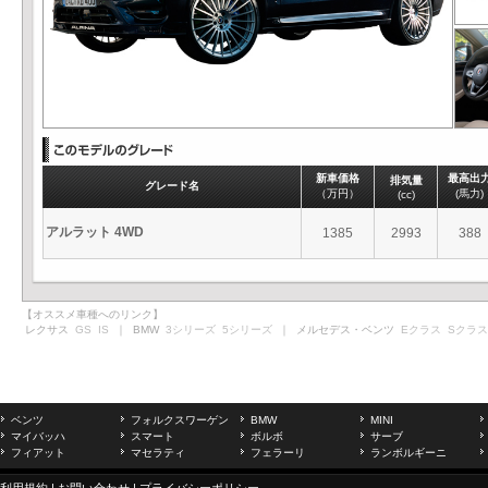
新車価格
最高出
排気量
グレード名
（万円）
(馬力)
(cc)
アルラット 4WD
1385
2993
388
【オススメ車種へのリンク】
レクサス
GS
IS
｜ BMW
3シリーズ
5シリーズ
｜ メルセデス・ベンツ
Eクラス
Sクラス
ベンツ
フォルクスワーゲン
BMW
MINI
マイバッハ
スマート
ボルボ
サーブ
フィアット
マセラティ
フェラーリ
ランボルギーニ