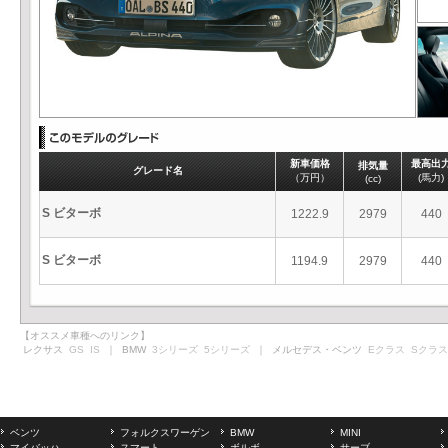
新車価格
最高出
排気量
グレード名
（万円）
(馬力)
(cc)
S ビターボ
1222.9
2979
440
S ビターボ
1194.9
2979
440
【オススメ車種へのリンク】
レクサス
GS
IS
｜ BMW
3シリーズ
5シリーズ
｜ メルセデス・ベンツ
Eクラス
Sクラス
ベンツ
フォルクスワーゲン
BMW
MINI
マイバッハ
スマート
ボルボ
サーブ