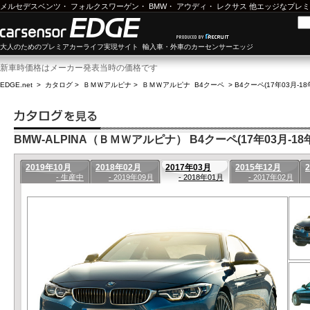
メルセデスベンツ
・
フォルクスワーゲン
・
BMW
・
アウディ
・
レクサス
他エッジなプレミ
大人のためのプレミアカーライフ実現サイト 輸入車・外車のカーセンサーエッジ
新車時価格はメーカー発表当時の価格です
EDGE.net
>
カタログ
>
ＢＭＷアルピナ
>
ＢＭＷアルピナ B4クーペ
>
B4クーペ(17年03月-18
BMW-ALPINA（ＢＭＷアルピナ） B4クーペ(17年03月-18年
2019年10月
2018年02月
2017年03月
2015年12月
- 生産中
- 2019年09月
- 2018年01月
- 2017年02月