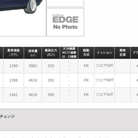
JC08燃費
新車価格
最高出力
駆動
乗車
排気量
ミッション
ド
WLTC燃費
（万円）
(馬力)
方式
定員
(cc)
10・15燃費
-
フロア5AT
1280
3981
315
-
FR
-
-
フロア6MT
1398
4619
350
-
FR
-
-
フロア5AT
1441
4619
350
-
FR
-
ルチェンジ