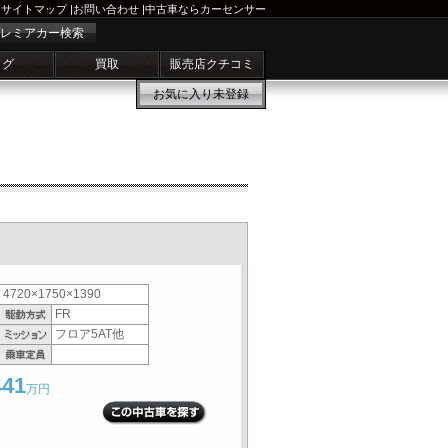
サイトマップ
|
お問い合わせ
|
中古車ならカーセンサー
レミアカー検索
ログ
買取
販売店クチコミ
お気に入り
未登録
4720×1750×1390
FR
フロア5AT他
441
万円