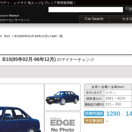
ウディ
・
レクサス
他エッジなプレミア車情報満載！
プ
Car Search
カタ
車のカーセンサーエッジ
 B10
>
B10(95年02月-96年12月) のMC一覧
10(95年02月-96年12月)
のマイナーチェンジ
セダン
3981～4619
315～350
1280
1
～
-