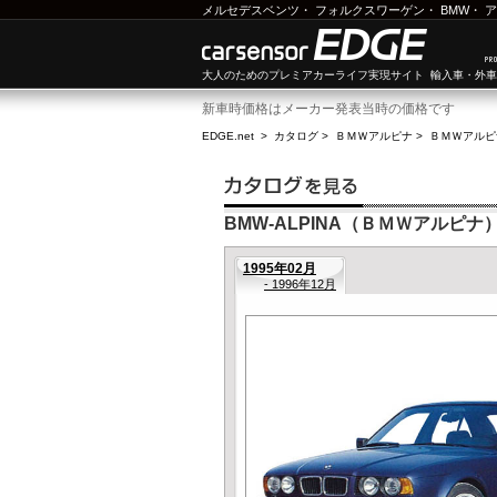
メルセデスベンツ
・
フォルクスワーゲン
・
BMW
・
ア
大人のためのプレミアカーライフ実現サイト 輸入車・外
新車時価格はメーカー発表当時の価格です
EDGE.net
>
カタログ
>
ＢＭＷアルピナ
>
ＢＭＷアルピナ
BMW-ALPINA（ＢＭＷアルピナ） B
1995年02月
- 1996年12月