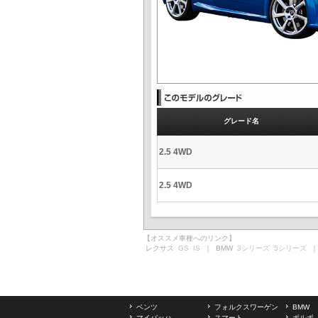
グレード名
2.5 4WD
2.5 4WD
【オススメ車種へのリンク】
レクサス
GS
IS
｜ BMW
3シリーズ
5シリーズ
｜
ベンツ
フォルクスワーゲン
BMW
マイバッハ
スマート
ボルボ