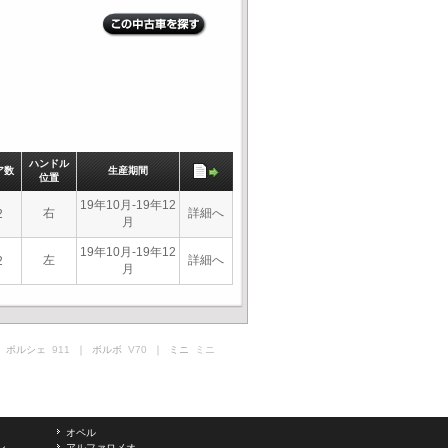
ハンドル
ア数
生産期間
位置
19年10月-19年12
右
詳細へ
2
月
19年10月-19年12
左
詳細へ
2
月
 ポルシェ
911
｜ ボルボ
V70
｜ ミニ
ミニ
オペル
ン
アルファロメオ