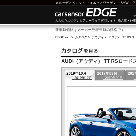
メルセデスベンツ
・
フォルクスワーゲン
・
BMW
・
ア
大人のためのプレミアカーライフ実現サイト 輸入車・外
新車時価格はメーカー発表当時の価格です
EDGE.net
>
カタログ
>
アウディ
>
アウディ TT RS
AUDI（アウディ） TT RSロードス
2019年10月
2017年09月
201
- 2019年12月
- 2019年09月
-