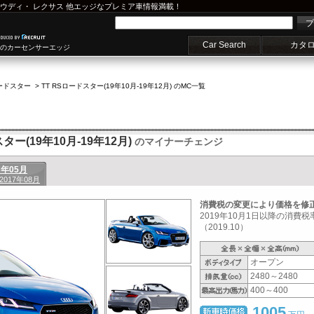
ウディ
・
レクサス
他エッジなプレミア車情報満載！
プ
Car Search
カタ
車のカーセンサーエッジ
ロードスター
>
TT RSロードスター(19年10月-19年12月) のMC一覧
ター(19年10月-19年12月)
のマイナーチェンジ
7年05月
 2017年08月
消費税の変更により価格を修
2019年10月1日以降の消費
（2019.10）
オープン
2480～2480
400～400
1005