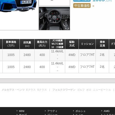
万円
-
JC08燃費
新車価格
最高出力
駆動
乗車
排気量
ミッション
ド
WLTC燃費
（万円）
(馬力)
方式
定員
(cc)
10・15燃費
11.4km/L
フロア7AT
2名
1005
2480
400
-
4WD
-
11.4km/L
フロア7AT
2名
1005
2480
400
-
4WD
-
 メルセデス・ベンツ
Eクラス
Sクラス
｜ フォルクスワーゲン
ゴルフ
ポロ
ニュービートル
｜
MINI
アウディ
ポルシェ
AMG
サーブ
プジョー
ルノー
シトロエ