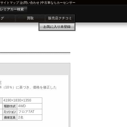
サイトマップ
|
お問い合わせ
|
中古車ならカーセンサー
レミアカー検索
ログ
買取
販売店クチコミ
お気に入り
未登録
正
税率（10％）に基づき、価格を修正した
4190×1830×1350
4WD
フロア7AT
2名