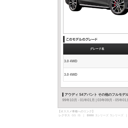
グレード名
3.0 4WD
3.0 4WD
アウディ S4アバント その他のフルモデ
99年10月 - 01年01月
|
03年09月 - 05年01
【オススメ車種へのリンク】
レクサス
GS
IS
｜ BMW
3シリーズ
5シリーズ
｜