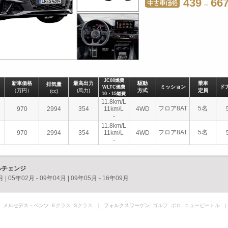
439
667
～
JC08燃費
新車価格
最高出力
駆動
乗車
排気量
ミッション
ド
WLTC燃費
（万円）
(馬力)
方式
定員
(cc)
10・15燃費
11.8km/L
フロア8AT
5名
970
2994
354
11km/L
4WD
-
11.8km/L
フロア8AT
5名
970
2994
354
11km/L
4WD
-
ルチェンジ
月
|
05年02月 - 09年04月
|
09年05月 - 16年09月
 メルセデス・ベンツ
Eクラス
Sクラス
｜ フォルクスワーゲン
ゴルフ
ポロ
ニュービートル
｜