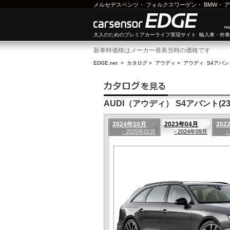
メルセデスベンツ
・
フォルクスワーゲン
・
BMW
・
ア
大人のためのプレミアカーライフ実現サイト 輸入車・外
新車時価格はメーカー発表当時の価格です
EDGE.net
>
カタログ
>
アウディ
>
アウディ S4アバン
AUDI（アウディ） S4アバント(23
2024年10月
2023年04月
202
- 2025年02月
- 2024年09月
-