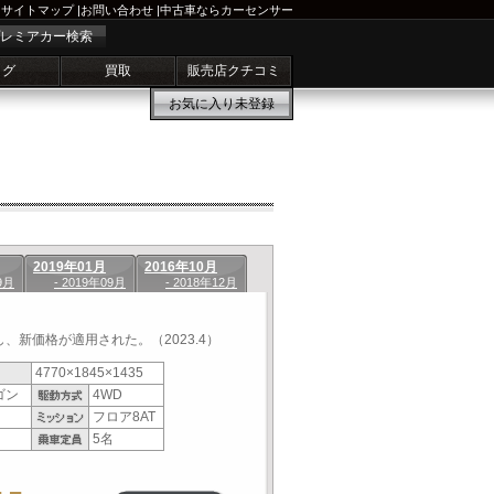
サイトマップ
|
お問い合わせ
|
中古車ならカーセンサー
レミアカー検索
ログ
買取
販売店クチコミ
お気に入り
未登録
2019年01月
2016年10月
9月
- 2019年09月
- 2018年12月
、新価格が適用された。（2023.4）
4770×1845×1435
ゴン
4WD
フロア8AT
5名