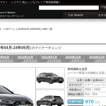
ウディ
・
レクサス
他エッジなプレミア車情報満載！
プ
Car Search
カタ
車のカーセンサーエッジ
ト
>
S4アバント(23年04月-24年09月) のMC一覧
年04月-24年09月)
のマイナーチェンジ
2年04月
2021年10月
2021年01月
2020年10月
2019年10月
 2023年03月
- 2022年03月
- 2021年09月
- 2020年12月
- 2020年0
車両価格を改定
メーカー希望小売価格を見直し
ステーションワ
2994～2994
354～354
970
万円