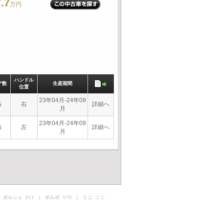
.7
万円
ハンドル
ア数
生産期間
位置
23年04月-24年09
右
詳細へ
5
月
23年04月-24年09
左
詳細へ
5
月
 ポルシェ
911
｜ ボルボ
V70
｜ ミニ
ミニ