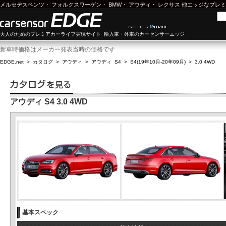
メルセデスベンツ
・
フォルクスワーゲン
・
BMW
・
アウディ
・
レクサス
他エッジなプレミ
大人のためのプレミアカーライフ実現サイト 輸入車・外車のカーセンサーエッジ
新車時価格はメーカー発表当時の価格です
EDGE.net
>
カタログ
>
アウディ
>
アウディ S4
>
S4(19年10月-20年09月)
>
3.0 4WD
アウディ S4 3.0 4WD
基本スペック