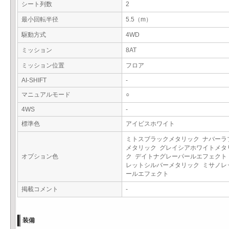
シート列数
2
最小回転半径
5.5（m）
駆動方式
4WD
ミッション
8AT
ミッション位置
フロア
AI-SHIFT
-
マニュアルモード
○
4WS
-
標準色
アイビスホワイト
ミトスブラックメタリック ナバーラ
メタリック グレイシアホワイトメタ
オプション色
ク デイトナグレーパールエフェクト
レットシルバーメタリック ミサノレ
ールエフェクト
掲載コメント
-
装備