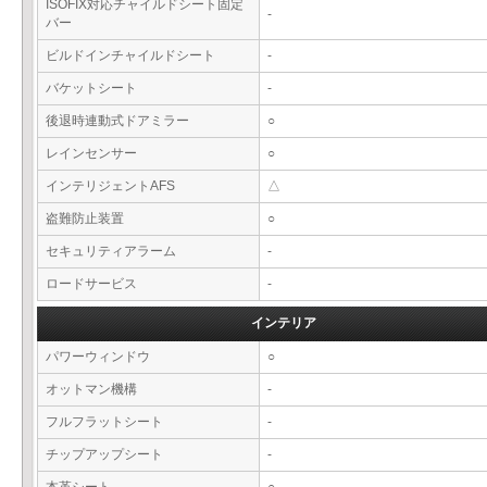
ISOFIX対応チャイルドシート固定
-
バー
ビルドインチャイルドシート
-
バケットシート
-
後退時連動式ドアミラー
○
レインセンサー
○
インテリジェントAFS
△
盗難防止装置
○
セキュリティアラーム
-
ロードサービス
-
インテリア
パワーウィンドウ
○
オットマン機構
-
フルフラットシート
-
チップアップシート
-