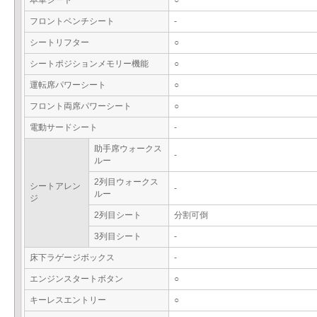
本革シート
○
フロントベンチシート
-
シートリフター
○
シートポジションメモリー機能
○
運転席パワーシート
○
フロント両席パワーシート
○
電動サードシート
-
助手席ウォークス
-
ルー
2列目ウォークス
シートアレン
-
ルー
ジ
2列目シート
分割可倒
3列目シート
-
床下ラゲージボックス
-
エンジンスタートボタン
○
キーレスエントリー
○