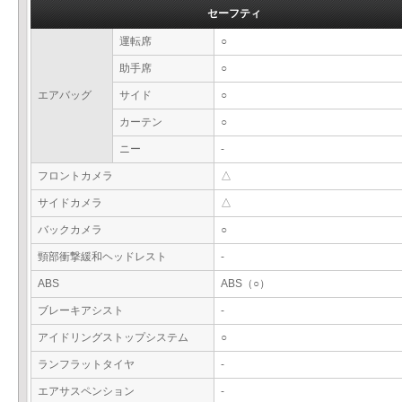
セーフティ
運転席
○
助手席
○
エアバッグ
サイド
○
カーテン
○
ニー
-
フロントカメラ
△
サイドカメラ
△
バックカメラ
○
頸部衝撃緩和ヘッドレスト
-
ABS
ABS（○）
ブレーキアシスト
-
アイドリングストップシステム
○
ランフラットタイヤ
-
エアサスペンション
-