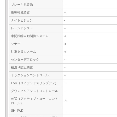
ブレーキ系装備
-
衝突軽減装置
○
ナイトビジョン
-
レーンアシスト
○
車間距離自動制御システム
○
ソナー
○
駐車支援システム
○
センターデフロック
-
横滑り防止装置
○
トラクションコントロール
○
LSD（リミテッドスリップデフ）
-
ダウンヒルアシストコントロール
-
AYC（アクティブ・ヨー・コント
△
ロール）
SH-4WD
-