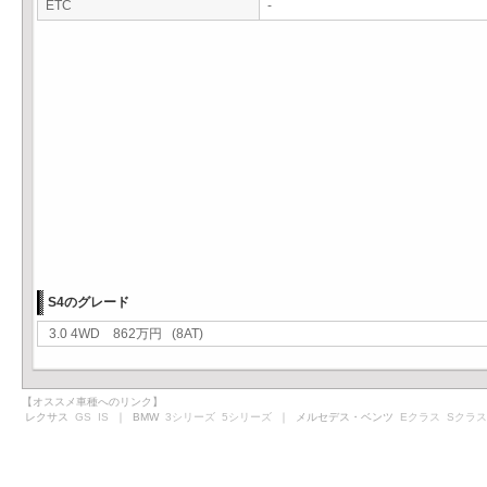
ETC
-
S4のグレード
3.0 4WD 862万円 (8AT)
【オススメ車種へのリンク】
レクサス
GS
IS
｜ BMW
3シリーズ
5シリーズ
｜ メルセデス・ベンツ
Eクラス
Sクラス