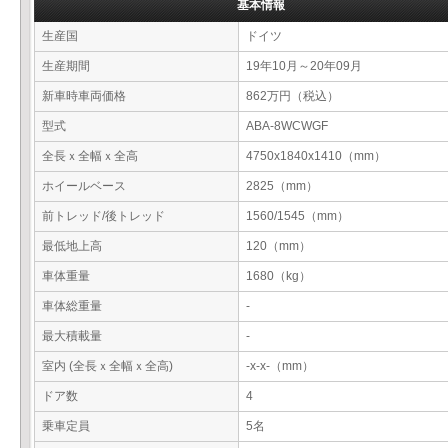
基本情報
生産国
ドイツ
生産期間
19年10月～20年09月
新車時車両価格
862万円（税込）
型式
ABA-8WCWGF
全長ｘ全幅ｘ全高
4750x1840x1410（mm）
ホイールベース
2825（mm）
前トレッド/後トレッド
1560/1545（mm）
最低地上高
120（mm）
車体重量
1680（kg）
車体総重量
-
最大積載量
-
室内 (全長ｘ全幅ｘ全高)
-x-x-（mm）
ドア数
4
乗車定員
5名