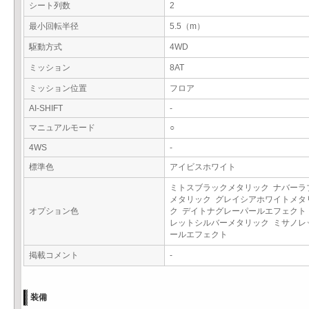
シート列数
2
最小回転半径
5.5（m）
駆動方式
4WD
ミッション
8AT
ミッション位置
フロア
AI-SHIFT
-
マニュアルモード
○
4WS
-
標準色
アイビスホワイト
ミトスブラックメタリック ナバーラ
メタリック グレイシアホワイトメタ
オプション色
ク デイトナグレーパールエフェクト
レットシルバーメタリック ミサノレ
ールエフェクト
掲載コメント
-
装備