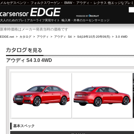
メルセデスベンツ
・
フォルクスワーゲン
・
BMW
・
アウディ
・
レクサス
他エッジなプレミ
大人のためのプレミアカーライフ実現サイト 輸入車・外車のカーセンサーエッジ
新車時価格はメーカー発表当時の価格です
EDGE.net
>
カタログ
>
アウディ
>
アウディ S4
>
S4(19年10月-20年09月)
>
3.0 4WD
アウディ S4 3.0 4WD
基本スペック