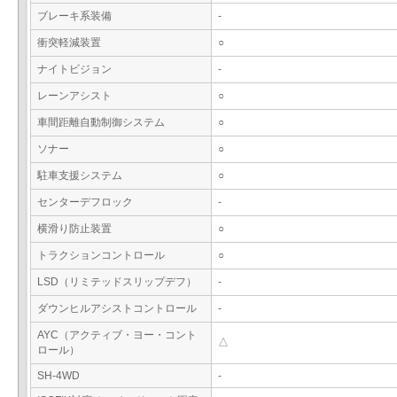
ブレーキ系装備
-
衝突軽減装置
○
ナイトビジョン
-
レーンアシスト
○
車間距離自動制御システム
○
ソナー
○
駐車支援システム
○
センターデフロック
-
横滑り防止装置
○
トラクションコントロール
○
LSD（リミテッドスリップデフ）
-
ダウンヒルアシストコントロール
-
AYC（アクティブ・ヨー・コント
△
ロール）
SH-4WD
-