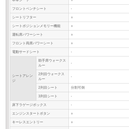
本革シート
○
フロントベンチシート
-
シートリフター
○
シートポジションメモリー機能
○
運転席パワーシート
○
フロント両席パワーシート
○
電動サードシート
-
助手席ウォークス
-
ルー
2列目ウォークス
シートアレン
-
ルー
ジ
2列目シート
分割可倒
3列目シート
-
床下ラゲージボックス
-
エンジンスタートボタン
○
キーレスエントリー
○