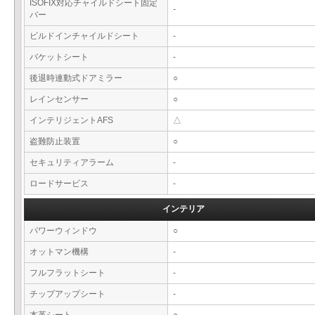
ISOFIX対応チャイルドシート固定
-
バー
ビルドインチャイルドシート
-
バケットシート
-
後退時連動式ドアミラー
○
レインセンサー
○
インテリジェントAFS
△
盗難防止装置
○
セキュリティアラーム
-
ロードサービス
-
インテリア
パワーウィンドウ
○
オットマン機構
-
フルフラットシート
-
チップアップシート
-