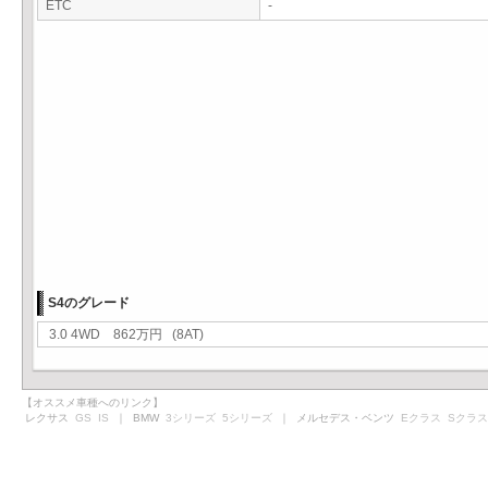
ETC
-
S4のグレード
3.0 4WD 862万円 (8AT)
【オススメ車種へのリンク】
レクサス
GS
IS
｜ BMW
3シリーズ
5シリーズ
｜ メルセデス・ベンツ
Eクラス
Sクラス