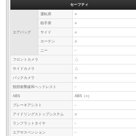
セーフティ
運転席
○
助手席
○
エアバッグ
サイド
○
カーテン
○
ニー
-
フロントカメラ
△
サイドカメラ
△
バックカメラ
○
頸部衝撃緩和ヘッドレスト
-
ABS
ABS（○）
ブレーキアシスト
-
アイドリングストップシステム
○
ランフラットタイヤ
-
エアサスペンション
-