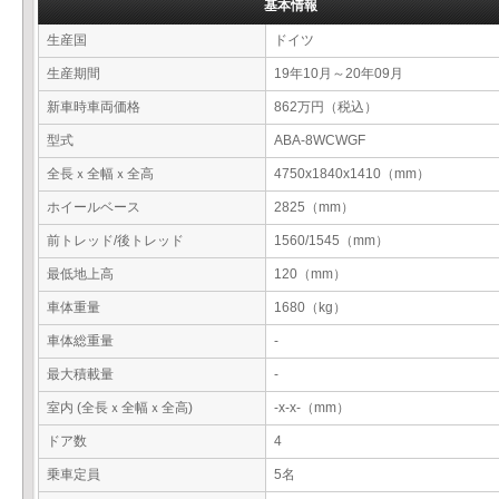
基本情報
生産国
ドイツ
生産期間
19年10月～20年09月
新車時車両価格
862万円（税込）
型式
ABA-8WCWGF
全長ｘ全幅ｘ全高
4750x1840x1410（mm）
ホイールベース
2825（mm）
前トレッド/後トレッド
1560/1545（mm）
最低地上高
120（mm）
車体重量
1680（kg）
車体総重量
-
最大積載量
-
室内 (全長ｘ全幅ｘ全高)
-x-x-（mm）
ドア数
4
乗車定員
5名