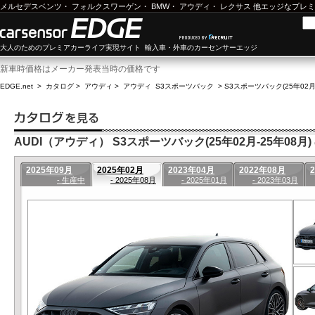
メルセデスベンツ
・
フォルクスワーゲン
・
BMW
・
アウディ
・
レクサス
他エッジなプレミ
大人のためのプレミアカーライフ実現サイト 輸入車・外車のカーセンサーエッジ
新車時価格はメーカー発表当時の価格です
EDGE.net
>
カタログ
>
アウディ
>
アウディ S3スポーツバック
>
S3スポーツバック(25年02月
AUDI（アウディ） S3スポーツバック(25年02月-25年08月)
2025年09月
2025年02月
2023年04月
2022年08月
- 生産中
- 2025年08月
- 2025年01月
- 2023年03月