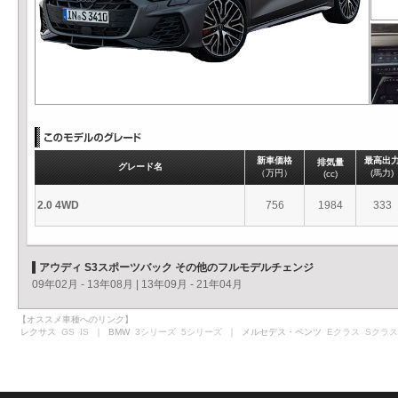
新車価格
最高出
排気量
グレード名
（万円）
(馬力)
(cc)
2.0 4WD
756
1984
333
アウディ S3スポーツバック その他のフルモデルチェンジ
09年02月 - 13年08月
|
13年09月 - 21年04月
【オススメ車種へのリンク】
レクサス
GS
IS
｜ BMW
3シリーズ
5シリーズ
｜ メルセデス・ベンツ
Eクラス
Sクラス