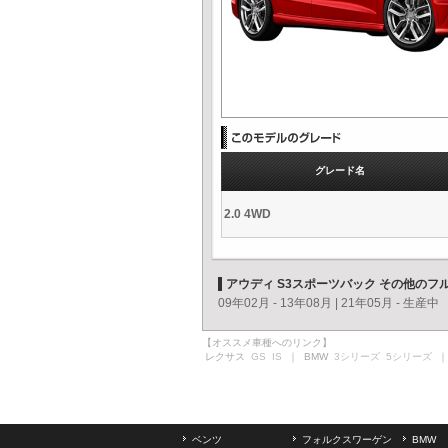
グレード名
2.0 4WD
アウディ S3スポーツバック その他のフ
09年02月 - 13年08月
|
21年05月 - 生産中
【オススメ車種へのリンク】
レクサス
GS
IS
｜ BMW
3シリーズ
5シリーズ
｜
ベンツ
フォルクスワーゲン
BMW