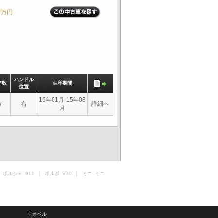
0
万円
ハンドル
ア数
生産期間
位置
15年01月-15年08
右
詳細へ
5
月
 ポルシェ
911
｜ ボルボ
V70
｜ ミニ
ミニ
オペル