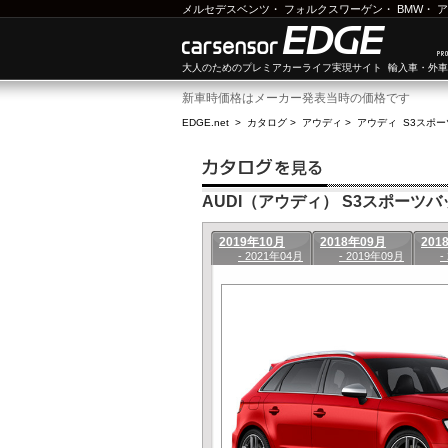
メルセデスベンツ
・
フォルクスワーゲン
・
BMW
・
ア
大人のためのプレミアカーライフ実現サイト 輸入車・外
新車時価格はメーカー発表当時の価格です
EDGE.net
>
カタログ
>
アウディ
>
アウディ S3スポ
AUDI（アウディ） S3スポーツバック
2019年10月
2018年09月
201
- 2021年04月
- 2019年09月
-