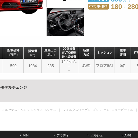
万円
180
28
～
JC08燃費
新車価格
最高出力
駆動
乗車
排気量
ミッション
ド
WLTC燃費
（万円）
(馬力)
方式
定員
(cc)
10・15燃費
14.4km/L
フロア6AT
5名
590
1984
285
-
4WD
-
ルモデルチェンジ
 メルセデス・ベンツ
Eクラス
Sクラス
｜ フォルクスワーゲン
ゴルフ
ポロ
ニュービートル
｜
MINI
アウディ
ポルシェ
AMG