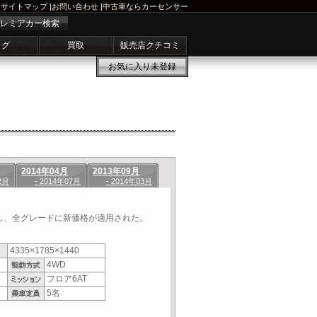
サイトマップ
|
お問い合わせ
|
中古車ならカーセンサー
レミアカー検索
ログ
買取
販売店クチコミ
お気に入り
未登録
2014年04月
2013年09月
2月
- 2014年07月
- 2014年03月
し、全グレードに新価格が適用された。
4335×1785×1440
4WD
フロア6AT
5名