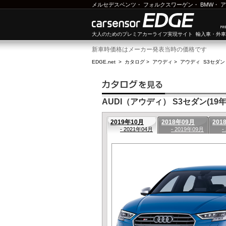
メルセデスベンツ
・
フォルクスワーゲン
・
BMW
・
ア
大人のためのプレミアカーライフ実現サイト 輸入車・外
新車時価格はメーカー発表当時の価格です
EDGE.net
>
カタログ
>
アウディ
>
アウディ S3セダン
AUDI（アウディ） S3セダン(19年1
2019年10月
2018年09月
201
- 2021年04月
- 2019年09月
-