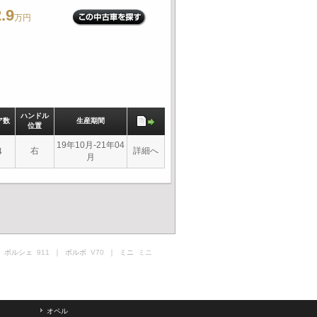
.9
万円
ハンドル
ア数
生産期間
位置
19年10月-21年04
右
詳細へ
4
月
 ポルシェ
911
｜ ボルボ
V70
｜ ミニ
ミニ
オペル