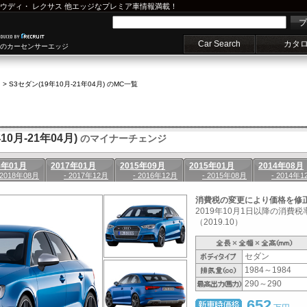
ウディ
・
レクサス
他エッジなプレミア車情報満載！
プ
Car Search
カタ
車のカーセンサーエッジ
>
S3セダン(19年10月-21年04月) のMC一覧
0月-21年04月)
のマイナーチェンジ
8年01月
2017年01月
2015年09月
2015年01月
2014年08月
 2018年08月
- 2017年12月
- 2016年12月
- 2015年08月
- 2014年1
消費税の変更により価格を修
2019年10月1日以降の消費
（2019.10）
セダン
1984～1984
290～290
652