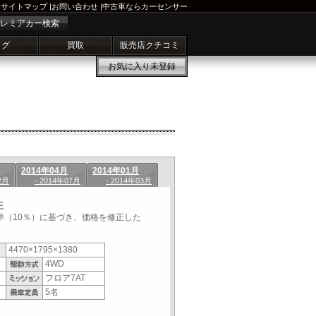
サイトマップ
|
お問い合わせ
|
中古車ならカーセンサー
レミアカー検索
ログ
買取
販売店クチコミ
お気に入り
未登録
2014年04月
2014年01月
2月
- 2014年07月
- 2014年03月
正
税率（10％）に基づき、価格を修正した
4470×1795×1380
4WD
フロア7AT
5名