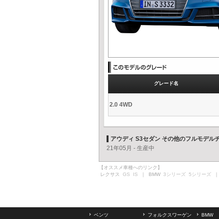
グレード名
2.0 4WD
アウディ S3セダン その他のフルモデル
21年05月 - 生産中
【オススメ車種へのリンク】
レクサス
GS
IS
｜ BMW
3シリーズ
5シリーズ
｜
ベンツ
フォルクスワーゲン
BMW