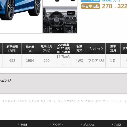
万円
278
322
～
JC08燃費
新車価格
最高出力
駆動
乗車
排気量
ミッション
ド
WLTC燃費
（万円）
(馬力)
方式
定員
(cc)
10・15燃費
14.7km/L
フロア7AT
5名
652
1984
290
-
4WD
-
チェンジ
 メルセデス・ベンツ
Eクラス
Sクラス
｜ フォルクスワーゲン
ゴルフ
ポロ
ニュービートル
｜
MINI
アウディ
ポルシェ
AMG