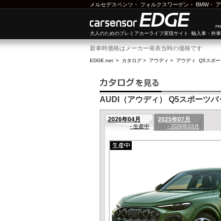
メルセデスベンツ
・
フォルクスワーゲン
・
BMW
・
ア
大人のためのプレミアカーライフ実現サイト 輸入車・外
新車時価格はメーカー発表当時の価格です
EDGE.net
>
カタログ
>
アウディ
>
アウディ Q5スポ
AUDI（アウディ） Q5スポーツバッ
2026年04月
2025年07月
- 生産中
- 2026年03月