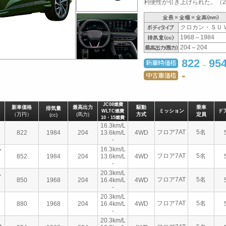
利便性が引き上げられた。（20
クロカン・ＳＵ
1968～1984
204～204
822
95
～
-
JC08燃費
新車価格
最高出力
駆動
乗車
排気量
ミッション
ド
WLTC燃費
（万円）
(馬力)
方式
定員
(cc)
10・15燃費
16.3km/L
フロア7AT
5名
822
1984
204
13.6km/L
4WD
-
16.3km/L
イ
フロア7AT
5名
852
1984
204
13.6km/L
4WD
-
20.3km/L
ー
フロア7AT
5名
850
1968
204
16.4km/L
4WD
-
20.3km/L
フロア7AT
5名
880
1968
204
16.4km/L
4WD
-
20.3km/L