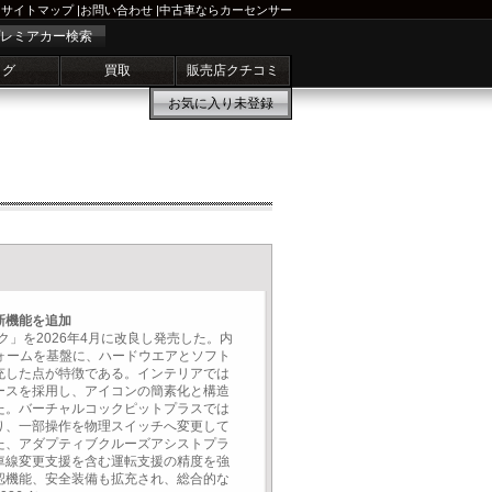
サイトマップ
|
お問い合わせ
|
中古車ならカーセンサー
レミアカー検索
ログ
買取
販売店クチコミ
お気に入り
未登録
新機能を追加
ク」を2026年4月に改良し発売した。内
フォームを基盤に、ハードウエアとソフト
充した点が特徴である。インテリアでは
ースを採用し、アイコンの簡素化と構造
た。バーチャルコックピットプラスでは
り、一部操作を物理スイッチへ変更して
た、アダプティブクルーズアシストプラ
車線変更支援を含む運転支援の精度を強
認機能、安全装備も拡充され、総合的な