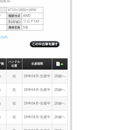
26.4）
4715×1900×1650
Ｖ
4WD
フロア7AT
5名
4
万円
ハンドル
ア数
生産期間
位置
右
26年04月-生産中
詳細へ
5
右
26年04月-生産中
詳細へ
5
右
26年04月-生産中
詳細へ
5
右
26年04月-生産中
詳細へ
5