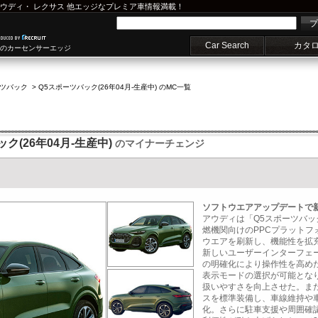
ウディ
・
レクサス
他エッジなプレミア車情報満載！
プ
Car Search
カタ
車のカーセンサーエッジ
ーツバック
>
Q5スポーツバック(26年04月-生産中) のMC一覧
ク(26年04月-生産中)
のマイナーチェンジ
ソフトウエアアップデートで
アウディは「Q5スポーツバッ
燃機関向けのPPCプラット
ウエアを刷新し、機能性を拡
新しいユーザーインターフェ
の明確化により操作性を高め
表示モードの選択が可能とな
扱いやすさを向上させた。ま
スを標準装備し、車線維持や
化。さらに駐車支援や周囲確