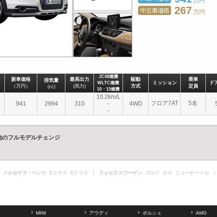
万円
267
万円
JC08燃費
新車価格
最高出力
駆動
乗車
排気量
ミッション
ド
WLTC燃費
（万円）
(馬力)
方式
定員
(cc)
10・15燃費
10.2km/L
フロア7AT
5名
941
2994
310
-
4WD
-
の他のフルモデルチェンジ
 メルセデス・ベンツ
Eクラス
Sクラス
｜ フォルクスワーゲン
ゴルフ
ポロ
ニュービートル
｜
MINI
アウディ
ポルシェ
AMG