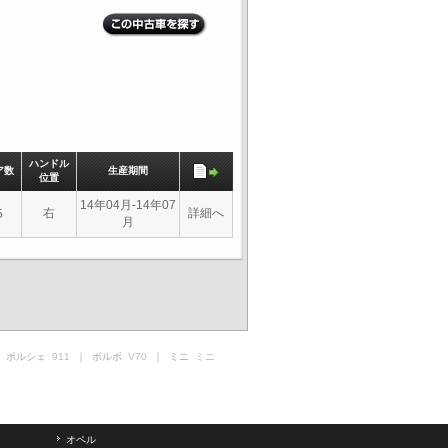
ハンドル
ア数
生産期間
位置
14年04月-14年07
右
詳細へ
5
月
 ポルシェ
911
｜ ボルボ
V70
｜ ミニ
ミニ
オペル