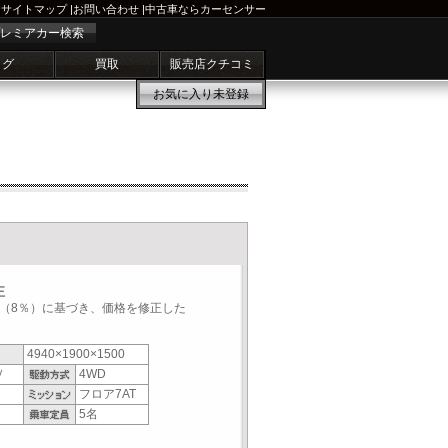
サイトマップ
|
お問い合わせ
|
中古車ならカーセンサー
レミアカー検索
ログ
買取
販売店クチコミ
お気に入り
未登録
正
税率（8％）に基づき、価格を修正した
4940×1900×1500
Ｖ
4WD
フロア7AT
5名