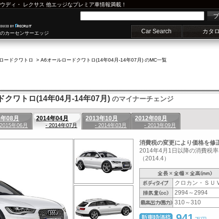
ウディ
・
レクサス
他エッジなプレミア車情報満載！
プ
Car Search
カタ
車のカーセンサーエッジ
ルロードクワトロ
>
A6オールロードクワトロ(14年04月-14年07月) のMC一覧
クワトロ(14年04月-14年07月)
のマイナーチェンジ
4年08月
2014年04月
2013年10月
2012年08月
 2015年06月
- 2014年07月
- 2014年03月
- 2013年09月
消費税の変更により価格を修
2014年4月1日以降の消費
（2014.4）
クロカン・ＳＵ
2994～2994
310～310
941