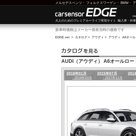
メルセデスベンツ
・
フォルクスワーゲン
・
BMW
・
ア
大人のためのプレミアカーライフ実現サイト 輸入車・外
新車時価格はメーカー発表当時の価格です
EDGE.net
>
カタログ
>
アウディ
>
アウディ A6オー
AUDI（アウディ） A6オールロード
2018年01月
2015年07月
201
- 2019年03月
- 2017年12月
-