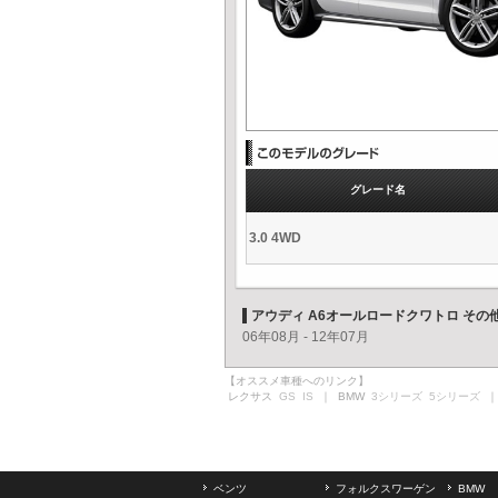
グレード名
3.0 4WD
アウディ A6オールロードクワトロ そ
06年08月 - 12年07月
【オススメ車種へのリンク】
レクサス
GS
IS
｜ BMW
3シリーズ
5シリーズ
｜
ベンツ
フォルクスワーゲン
BMW