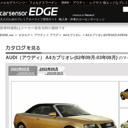
メルセデスベンツ
・
フォルクスワーゲン
・
BMW
・
アウディ
・
レクサス
他エッジなプレミ
大人のためのプレミアカーライフ実現サイト 輸入車・外車のカーセンサーエッジ
新車時価格はメーカー発表当時の価格です
EDGE.net
>
カタログ
>
アウディ
>
アウディ A4カブリオレ
>
A4カブリオレ(02年09月-03年08
AUDI（アウディ） A4カブリオレ(02年09月-03年08月)
のマ
2003年09月
2002年09月
- 2006年04月
- 2003年08月