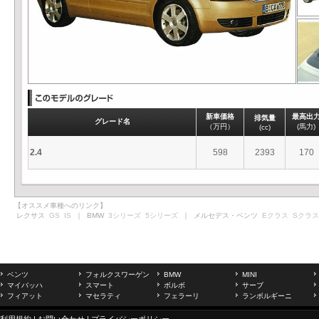
新車価格
最高出
排気量
グレード名
（万円）
(馬力)
(cc)
2.4
598
2393
170
【オススメ車種へのリンク】
レクサス
GS
IS
｜ BMW
3シリーズ
5シリーズ
｜ メルセデス・ベンツ
Eクラス
Sクラス
ベンツ
フォルクスワーゲン
BMW
MINI
マイバッハ
スマート
ボルボ
サーブ
フィアット
マセラティ
フェラーリ
ランボルギーニ