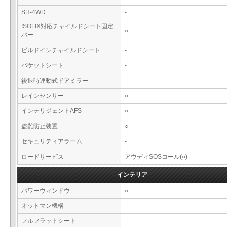
SH-4WD
-
ISOFIX対応チャイルドシート固定
○
バー
ビルドインチャイルドシート
-
バケットシート
-
後退時連動式ドアミラー
-
レインセンサー
○
インテリジェントAFS
○
盗難防止装置
○
セキュリティアラーム
-
ロードサービス
アウディSOSコール(○)
インテリア
パワーウィンドウ
○
オットマン機構
-
フルフラットシート
-