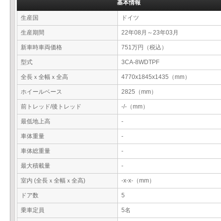
基本情報
生産国
ドイツ
生産期間
22年08月～23年03月
新車時車両価格
751万円（税込）
型式
3CA-8WDTPF
全長ｘ全幅ｘ全高
4770x1845x1435（mm）
ホイールベース
2825（mm）
前トレッド/後トレッド
-/-（mm）
最低地上高
-
車体重量
-
車体総重量
-
最大積載量
-
室内 (全長ｘ全幅ｘ全高)
-x-x-（mm）
ドア数
5
乗車定員
5名