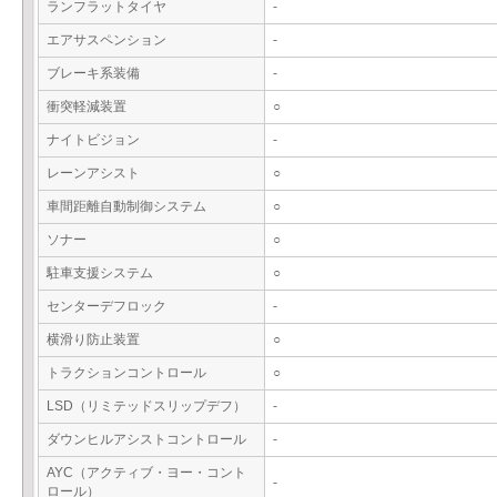
ランフラットタイヤ
-
エアサスペンション
-
ブレーキ系装備
-
衝突軽減装置
○
ナイトビジョン
-
レーンアシスト
○
車間距離自動制御システム
○
ソナー
○
駐車支援システム
○
センターデフロック
-
横滑り防止装置
○
トラクションコントロール
○
LSD（リミテッドスリップデフ）
-
ダウンヒルアシストコントロール
-
AYC（アクティブ・ヨー・コント
-
ロール）