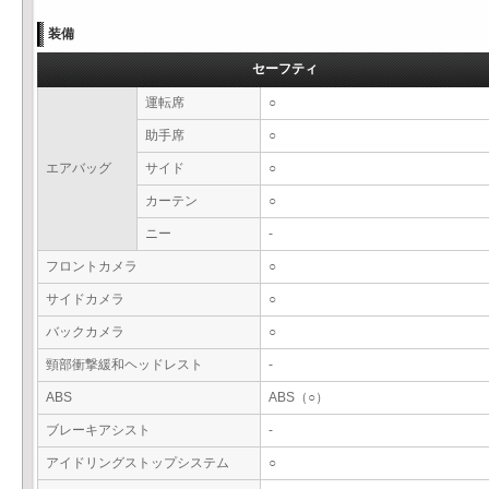
装備
セーフティ
運転席
○
助手席
○
エアバッグ
サイド
○
カーテン
○
ニー
-
フロントカメラ
○
サイドカメラ
○
バックカメラ
○
頸部衝撃緩和ヘッドレスト
-
ABS
ABS（○）
ブレーキアシスト
-
アイドリングストップシステム
○