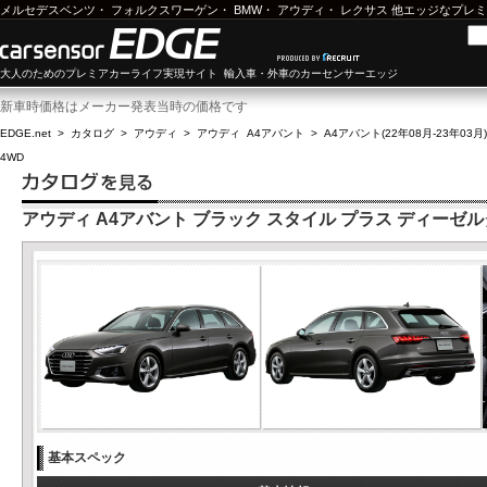
メルセデスベンツ
・
フォルクスワーゲン
・
BMW
・
アウディ
・
レクサス
他エッジなプレミ
大人のためのプレミアカーライフ実現サイト 輸入車・外車のカーセンサーエッジ
新車時価格はメーカー発表当時の価格です
EDGE.net
>
カタログ
>
アウディ
>
アウディ A4アバント
>
A4アバント(22年08月-23年03月)
4WD
アウディ A4アバント ブラック スタイル プラス ディーゼル
基本スペック