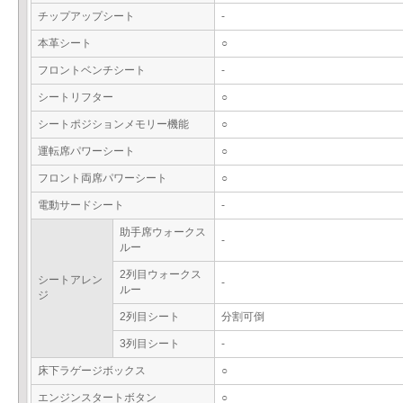
チップアップシート
-
本革シート
○
フロントベンチシート
-
シートリフター
○
シートポジションメモリー機能
○
運転席パワーシート
○
フロント両席パワーシート
○
電動サードシート
-
助手席ウォークス
-
ルー
2列目ウォークス
シートアレン
-
ルー
ジ
2列目シート
分割可倒
3列目シート
-
床下ラゲージボックス
○
エンジンスタートボタン
○