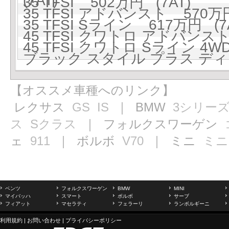
(7AT)
35 TFSI 502万円 (7AT)
35 TFSI アドバンスト 570万円
35 TFSI Sライン 617万円 (7
45 TFSI クワトロ アドバンスト 
45 TFSI クワトロ Sライン 4W
ブラック スタイル プラス ディー
【オススメ車種へのリンク】
レクサス
GS
IS
｜ BMW
3シリー
ス
Sクラス
｜ フォルクスワーゲン
ェ
911
｜ ボルボ
V70
｜ ミニ
ミニ
ベンツ
フォルクスワーゲン
BMW
MINI
マイバッハ
スマート
ボルボ
サーブ
フィアット
マセラティ
フェラーリ
ランボルギーニ
利用規約
|
お問い合わせ
|
プライバシーポリシー