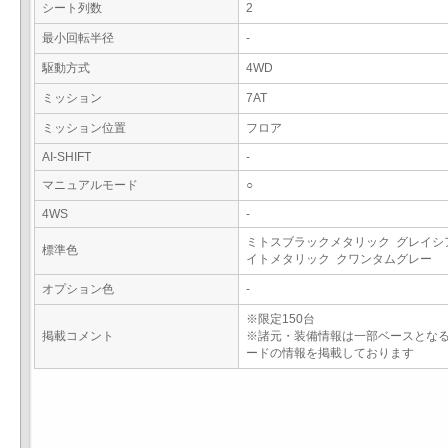
シート列数
2
最小回転半径
-
駆動方式
4WD
ミッション
7AT
ミッション位置
フロア
AI-SHIFT
-
マニュアルモード
○
4WS
-
ミトスブラックメタリック グレイシ
標準色
イトメタリック クワンタムグレー
オプション色
-
※限定150台
掲載コメント
※諸元・装備情報は一部ベースとな
ードの情報を掲載しております