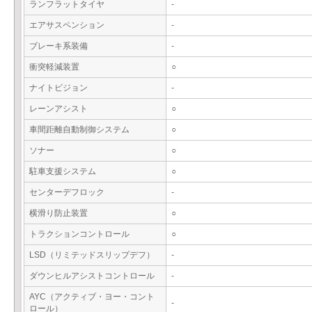
ランフラットタイヤ
-
エアサスペンション
-
ブレーキ系装備
-
衝突軽減装置
○
ナイトビジョン
-
レーンアシスト
○
車間距離自動制御システム
○
ソナー
○
駐車支援システム
○
センターデフロック
-
横滑り防止装置
○
トラクションコントロール
○
LSD（リミテッドスリップデフ）
-
ダウンヒルアシストコントロール
-
AYC（アクティブ・ヨー・コント
-
ロール）