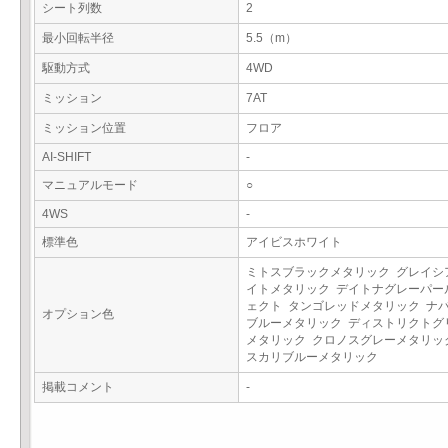
シート列数
2
最小回転半径
5.5（m）
駆動方式
4WD
ミッション
7AT
ミッション位置
フロア
AI-SHIFT
-
マニュアルモード
○
4WS
-
標準色
アイビスホワイト
ミトスブラックメタリック グレイシ
イトメタリック デイトナグレーパー
ェクト タンゴレッドメタリック ナ
オプション色
ブルーメタリック ディストリクトグ
メタリック クロノスグレーメタリッ
スカリブルーメタリック
掲載コメント
-