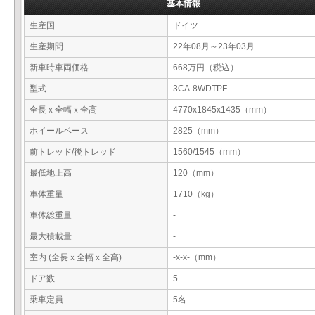
基本情報
生産国
ドイツ
生産期間
22年08月～23年03月
新車時車両価格
668万円（税込）
型式
3CA-8WDTPF
全長ｘ全幅ｘ全高
4770x1845x1435（mm）
ホイールベース
2825（mm）
前トレッド/後トレッド
1560/1545（mm）
最低地上高
120（mm）
車体重量
1710（kg）
車体総重量
-
最大積載量
-
室内 (全長ｘ全幅ｘ全高)
-x-x-（mm）
ドア数
5
乗車定員
5名