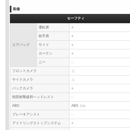
装備
セーフティ
運転席
○
助手席
○
エアバッグ
サイド
○
カーテン
○
ニー
-
フロントカメラ
△
サイドカメラ
△
バックカメラ
○
頸部衝撃緩和ヘッドレスト
-
ABS
ABS（○）
ブレーキアシスト
-
アイドリングストップシステム
○