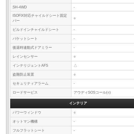
SH-4WD
-
ISOFIX対応チャイルドシート固定
○
バー
ビルドインチャイルドシート
-
バケットシート
-
後退時連動式ドアミラー
-
レインセンサー
○
インテリジェントAFS
△
盗難防止装置
○
セキュリティアラーム
-
ロードサービス
アウディSOSコール(○)
インテリア
パワーウィンドウ
○
オットマン機構
-
フルフラットシート
-