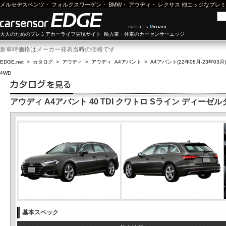
メルセデスベンツ
・
フォルクスワーゲン
・
BMW
・
アウディ
・
レクサス
他エッジなプレミ
大人のためのプレミアカーライフ実現サイト 輸入車・外車のカーセンサーエッジ
新車時価格はメーカー発表当時の価格です
EDGE.net
>
カタログ
>
アウディ
>
アウディ A4アバント
>
A4アバント(22年08月-23年03月)
4WD
アウディ A4アバント 40 TDI クワトロ Sライン ディーゼル
基本スペック