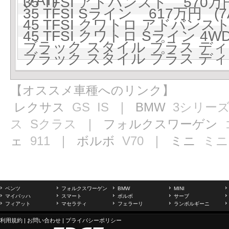
(7AT)
35 TFSI アドバンスト 570万円
35 TFSI Sライン 617万円 (7
45 TFSI クワトロ アドバンスト 
45 TFSI クワトロ Sライン 4W
ブラック スタイル プラス ディー
ブラック スタイル プラス ディー
【オススメ車種へのリンク】
レクサス
GS
IS
｜ BMW
3シリー
ス
Sクラス
｜ フォルクスワーゲン
ェ
911
｜ ボルボ
V70
｜ ミニ
ミニ
ベンツ
フォルクスワーゲン
BMW
MINI
マイバッハ
スマート
ボルボ
サーブ
フィアット
マセラティ
フェラーリ
ランボルギーニ
利用規約
|
お問い合わせ
|
プライバシーポリシー