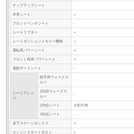
チップアップシート
-
本革シート
○
フロントベンチシート
-
シートリフター
○
シートポジションメモリー機能
△
運転席パワーシート
○
フロント両席パワーシート
○
電動サードシート
-
助手席ウォークス
-
ルー
2列目ウォークス
シートアレン
-
ルー
ジ
2列目シート
分割可倒
3列目シート
-
床下ラゲージボックス
○
エンジンスタートボタン
○