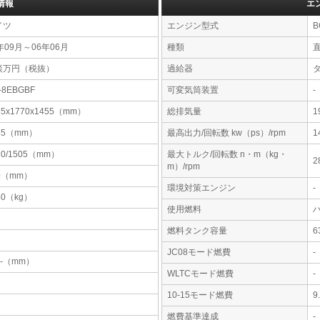
情報
エ
イツ
エンジン型式
B
年09月～06年06月
種類
談万円（税抜）
過給器
-8EBGBF
可変気筒装置
-
85x1770x1455（mm）
総排気量
1
45（mm）
最高出力/回転数 kw（ps）/rpm
1
10/1505（mm）
最大トルク/回転数 n・m（kg・
2
m）/rpm
0（mm）
環境対策エンジン
-
80（kg）
使用燃料
燃料タンク容量
JC08モード燃費
-
-x-（mm）
WLTCモード燃費
-
10-15モード燃費
9
燃費基準達成
-