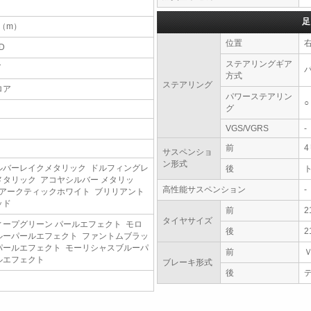
足
2（m）
位置
D
ステアリングギア
T
方式
ステアリング
ロア
パワーステアリン
○
グ
VGS/VGRS
-
前
サスペンショ
ン形式
ルバーレイクメタリック ドルフィングレ
後
メタリック アコヤシルバー メタリッ
高性能サスペンション
-
 アークティックホワイト ブリリアント
ッド
前
2
タイヤサイズ
ィープグリーン パールエフェクト モロ
後
2
ルーパールエフェクト ファントムブラッ
パールエフェクト モーリシャスブルーパ
前
ルエフェクト
ブレーキ形式
後