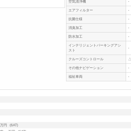
空気清浄機
-
エアフィルター
-
抗菌仕様
-
消臭加工
-
防水加工
-
インテリジェントパーキングアシ
-
スト
クルーズコントロール
その他ナビゲーション
-
福祉車両
-
万円 (6AT)