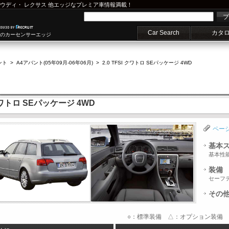
ウディ
・
レクサス
他エッジなプレミア車情報満載！
プ
Car Search
カタ
車のカーセンサーエッジ
ント
>
A4アバント(05年09月-06年06月)
>
2.0 TFSI クワトロ SEパッケージ 4WD
クワトロ SEパッケージ 4WD
ペー
基本
基本性
装備
セーフ
その
○：標準装備 △：オプション装備 