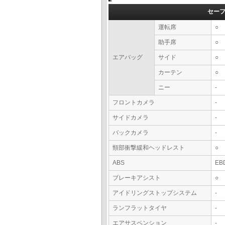
セー
運転席
○
助手席
○
エアバッグ
サイド
○
カーテン
○
ニー
-
フロントカメラ
-
サイドカメラ
-
バックカメラ
-
頸部衝撃緩和ヘッドレスト
○
ABS
EB
ブレーキアシスト
○
アイドリングストップシステム
-
ランフラットタイヤ
-
エアサスペンション
-