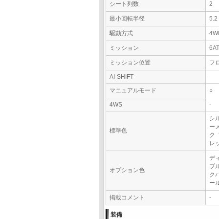
シート列数
2
最小回転半径
5.
駆動方式
4W
ミッション
6A
ミッション位置
フ
AI-SHIFT
-
マニュアルモード
○
4WS
-
シ
ー
標準色
ク
レ
デ
ブ
オプション色
ク
ー
掲載コメント
-
装備