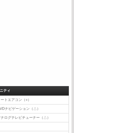
ニティ
オートエアコン（○）
DVDナビゲーション（△）
アナログテレビチューナー（△）