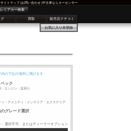
サイトマップ
|
お問い合わせ
|
中古車ならカーセンサー
レミアカー検索
ログ
買取
販売店クチコミ
お気に入り
未登録
ジ内の下記の場所に飛びます
スペック
能・エンジン・足回り
ティ・アメニティ・インテリア・エクステリア
他のグレード選択
-：選択不可、またはディーラーオプション