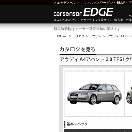
メルセデスベンツ
・
フォルクスワーゲン
・
BMW
・
ア
大人のためのプレミアカーライフ実現サイト 輸入車・外
新車時価格はメーカー発表当時の価格です
EDGE.net
>
カタログ
>
アウディ
>
アウディ A4アバ
アウディ A4アバント 2.0 TFSI 
基本スペック