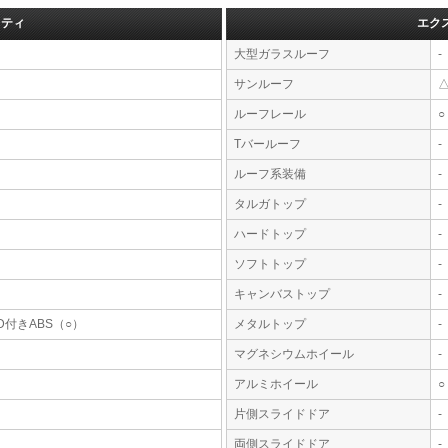
フティ
エク
大型ガラスルーフ
-
サンルーフ
ルーフレール
○
Tバールーフ
-
ルーフ系装備
-
タルガトップ
-
ハードトップ
-
ソフトトップ
-
キャンバストップ
-
D付きABS（○）
メタルトップ
-
マグネシウムホイール
-
アルミホイール
○
片側スライドドア
-
両側スライドドア
-