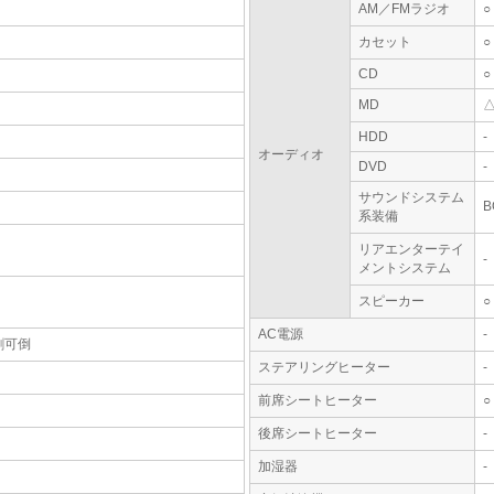
AM／FMラジオ
○
カセット
○
CD
○
MD
HDD
-
オーディオ
DVD
-
サウンドシステム
B
系装備
リアエンターテイ
-
メントシステム
スピーカー
○
AC電源
-
割可倒
ステアリングヒーター
-
前席シートヒーター
○
後席シートヒーター
-
加湿器
-