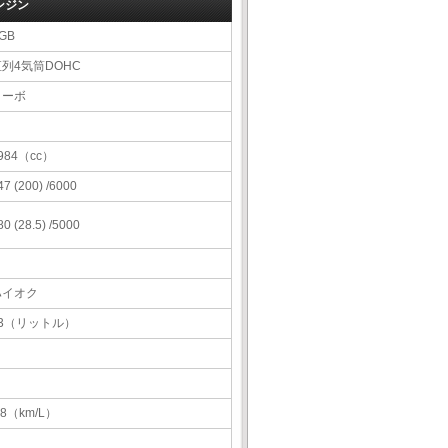
ンジン
GB
直列4気筒DOHC
ターボ
984（cc）
47 (200) /6000
80 (28.5) /5000
ハイオク
63（リットル）
.8（km/L）