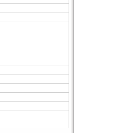
△
△
△