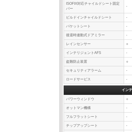
ISOFIX対応チャイルドシート固定
-
バー
ビルドインチャイルドシート
-
バケットシート
-
後退時連動式ドアミラー
-
レインセンサー
○
インテリジェントAFS
-
盗難防止装置
○
セキュリティアラーム
-
ロードサービス
-
イン
パワーウィンドウ
○
オットマン機構
-
フルフラットシート
-
チップアップシート
-