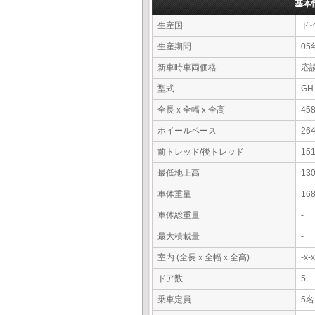
基本
生産国
ド
生産期間
05
新車時車両価格
応
型式
GH
全長ｘ全幅ｘ全高
45
ホイールベース
26
前トレッド/後トレッド
15
最低地上高
13
車体重量
16
車体総重量
-
最大積載量
-
室内 (全長ｘ全幅ｘ全高)
-x
ドア数
5
乗車定員
5名