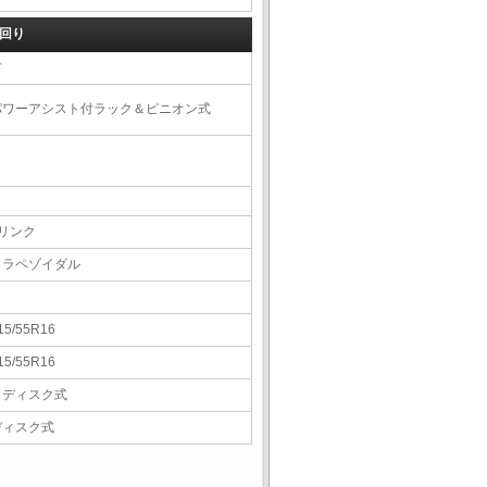
回り
右
パワーアシスト付ラック＆ピニオン式
4リンク
トラペゾイダル
15/55R16
15/55R16
Ｖディスク式
ディスク式