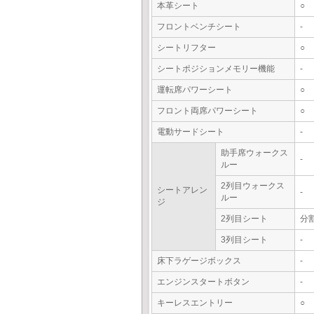
本革シート
○
フロントベンチシート
-
シートリフター
○
シートポジションメモリー機能
-
運転席パワーシート
○
フロント両席パワーシート
○
電動サードシート
-
助手席ウォークス
-
ルー
2列目ウォークス
シートアレン
-
ルー
ジ
2列目シート
分
3列目シート
-
床下ラゲージボックス
-
エンジンスタートボタン
-
キーレスエントリー
○