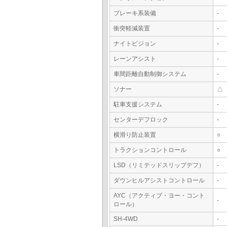
ブレーキ系装備
-
衝突軽減装置
-
ナイトビジョン
-
レーンアシスト
-
車間距離自動制御システム
-
ソナー
△
駐車支援システム
-
センターデフロック
-
横滑り防止装置
○
トラクションコントロール
○
LSD（リミテッドスリップデフ）
-
ダウンヒルアシストコントロール
-
AYC（アクティブ・ヨー・コント
-
ロール）
SH-4WD
-