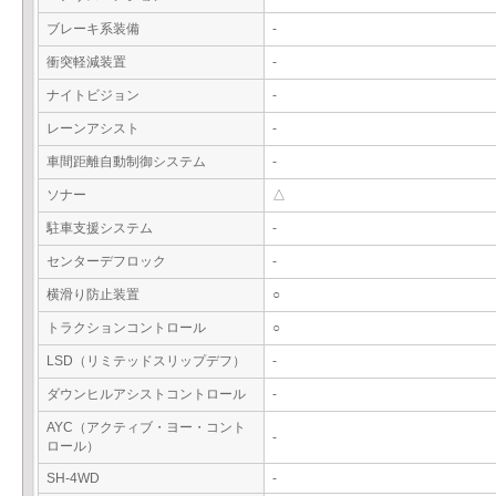
ブレーキ系装備
-
衝突軽減装置
-
ナイトビジョン
-
レーンアシスト
-
車間距離自動制御システム
-
ソナー
△
駐車支援システム
-
センターデフロック
-
横滑り防止装置
○
トラクションコントロール
○
LSD（リミテッドスリップデフ）
-
ダウンヒルアシストコントロール
-
AYC（アクティブ・ヨー・コント
-
ロール）
SH-4WD
-