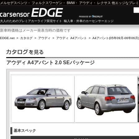
メルセデスベンツ
・
フォルクスワーゲン
・
BMW
・
アウディ
・
レクサス
他エッジなプレミ
大人のためのプレミアカーライフ実現サイト 輸入車・外車のカーセンサーエッジ
新車時価格はメーカー発表当時の価格です
EDGE.net
>
カタログ
>
アウディ
>
アウディ A4アバント
>
A4アバント(05年09月-06年06月)
アウディ A4アバント 2.0 SEパッケージ
基本スペック