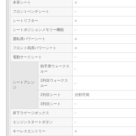
本革シート
○
フロントベンチシート
-
シートリフター
○
シートポジションメモリー機能
-
運転席パワーシート
○
フロント両席パワーシート
○
電動サードシート
-
助手席ウォークス
-
ルー
2列目ウォークス
シートアレン
-
ルー
ジ
2列目シート
分割可倒
3列目シート
-
床下ラゲージボックス
-
エンジンスタートボタン
-
キーレスエントリー
○