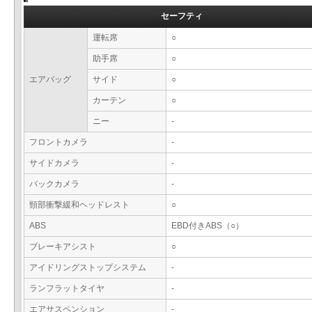
セーフティ
運転席
○
助手席
○
エアバッグ
サイド
○
カーテン
○
ニー
-
フロントカメラ
-
サイドカメラ
-
バックカメラ
-
頸部衝撃緩和ヘッドレスト
○
ABS
EBD付きABS（○）
ブレーキアシスト
○
アイドリングストップシステム
-
ランフラットタイヤ
-
エアサスペンション
-