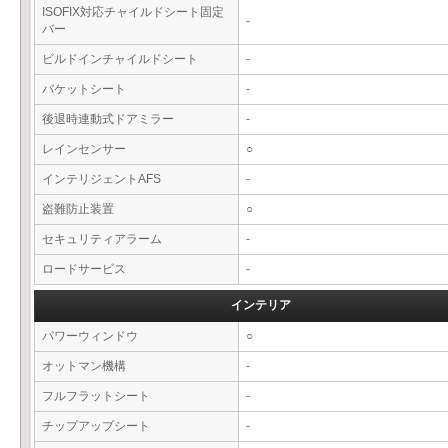
ISOFIX対応チャイルドシート固定
-
バー
ビルドインチャイルドシート
-
バケットシート
-
後退時連動式ドアミラー
-
レインセンサー
○
インテリジェントAFS
-
盗難防止装置
○
セキュリティアラーム
-
ロードサービス
-
インテリア
パワーウィンドウ
○
オットマン機構
-
フルフラットシート
-
チップアップシート
-