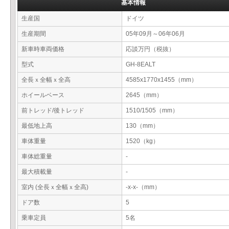
基本情報
生産国
ドイツ
生産期間
05年09月～06年06月
新車時車両価格
応談万円（税抜）
型式
GH-8EALT
全長ｘ全幅ｘ全高
4585x1770x1455（mm）
ホイールベース
2645（mm）
前トレッド/後トレッド
1510/1505（mm）
最低地上高
130（mm）
車体重量
1520（kg）
車体総重量
-
最大積載量
-
室内 (全長ｘ全幅ｘ全高)
-x-x-（mm）
ドア数
5
乗車定員
5名