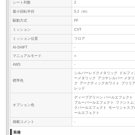
シート列数
2
最小回転半径
5.2（m）
駆動方式
FF
ミッション
CVT
ミッション位置
フロア
AI-SHIFT
-
マニュアルモード
○
4WS
-
シルバーレイクメタリック ドルフィ
ーメタリック アコヤシルバー メタリ
標準色
ク アークティックホワイト ブリリ
レッド
ディープグリーン パールエフェクト
ブルーパールエフェクト ファントム
オプション色
クパールエフェクト モーリシャスブ
ールエフェクト
掲載コメント
-
装備