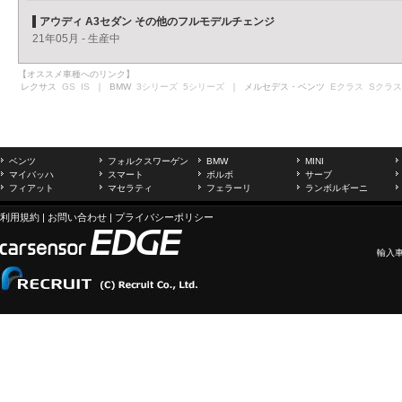
アウディ A3セダン その他のフルモデルチェンジ
21年05月 - 生産中
【オススメ車種へのリンク】
レクサス
GS
IS
｜ BMW
3シリーズ
5シリーズ
｜ メルセデス・ベンツ
Eクラス
Sクラス
ベンツ
フォルクスワーゲン
BMW
MINI
マイバッハ
スマート
ボルボ
サーブ
フィアット
マセラティ
フェラーリ
ランボルギーニ
利用規約
|
お問い合わせ
|
プライバシーポリシー
輸入