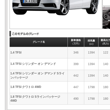
新車価格
最高出
排気量
グレード名
（万円）
(馬力)
(cc)
1.4 TFSI
346
1394
122
1.4 TFSI シリンダー オン デマンド
399
1394
140
1.4 TFSI シリンダー オン デマンド Sライ
442
1394
140
ンパッケージ
1.8 TFSI クワトロ 4WD
447
1798
180
1.8 TFSI クワトロ Sラインパッケージ
490
1798
180
4WD