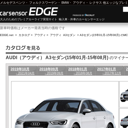
メルセデスベンツ
・
フォルクスワーゲン
・
BMW
・
アウディ
・
レクサス
他エッジなプレミ
大人のためのプレミアカーライフ実現サイト 輸入車・外車のカーセンサーエッジ
新車時価格はメーカー発表当時の価格です
EDGE.net
>
カタログ
>
アウディ
>
アウディ A3セダン
>
A3セダン(15年01月-15年08月) のM
AUDI（アウディ） A3セダン(15年01月-15年08月)
のマイナ
2019年10月
2018年09月
2018年01月
2017年01月
- 2021年04月
- 2019年09月
- 2018年08月
- 2017年12月