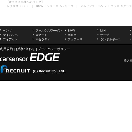
【オススメ車種へのリンク】
レクサス
GS
IS
｜ BMW
3シリーズ
5シリーズ
｜ メルセデス・ベンツ
Eクラス
Sクラス
ベンツ
フォルクスワーゲン
BMW
MINI
マイバッハ
スマート
ボルボ
サーブ
フィアット
マセラティ
フェラーリ
ランボルギーニ
利用規約
|
お問い合わせ
|
プライバシーポリシー
輸入