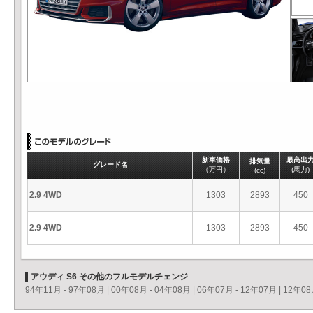
新車価格
最高出
排気量
グレード名
（万円）
(馬力)
(cc)
2.9 4WD
1303
2893
450
2.9 4WD
1303
2893
450
アウディ S6 その他のフルモデルチェンジ
94年11月 - 97年08月
|
00年08月 - 04年08月
|
06年07月 - 12年07月
|
12年08