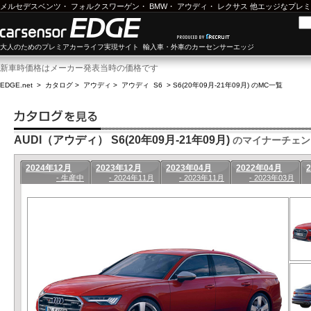
メルセデスベンツ
・
フォルクスワーゲン
・
BMW
・
アウディ
・
レクサス
他エッジなプレミ
大人のためのプレミアカーライフ実現サイト 輸入車・外車のカーセンサーエッジ
新車時価格はメーカー発表当時の価格です
EDGE.net
>
カタログ
>
アウディ
>
アウディ S6
>
S6(20年09月-21年09月) のMC一覧
AUDI（アウディ） S6(20年09月-21年09月)
のマイナーチェン
2024年12月
2023年12月
2023年04月
2022年04月
- 生産中
- 2024年11月
- 2023年11月
- 2023年03月