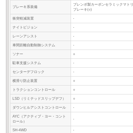
ブレンボ製カーボンセラミックマト
ブレーキ系装備
ブレーキ(○)
衝突軽減装置
-
ナイトビジョン
-
レーンアシスト
-
車間距離自動制御システム
-
ソナー
○
駐車支援システム
-
センターデフロック
-
横滑り防止装置
○
トラクションコントロール
○
LSD（リミテッドスリップデフ）
○
ダウンヒルアシストコントロール
-
AYC（アクティブ・ヨー・コント
-
ロール）
SH-4WD
-