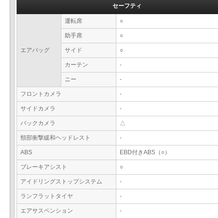
セーフティ
運転席
○
助手席
○
エアバッグ
サイド
○
カーテン
-
ニー
-
フロントカメラ
-
サイドカメラ
-
バックカメラ
△
頸部衝撃緩和ヘッドレスト
-
ABS
EBD付きABS（○）
ブレーキアシスト
○
アイドリングストップシステム
-
ランフラットタイヤ
-
エアサスペンション
-