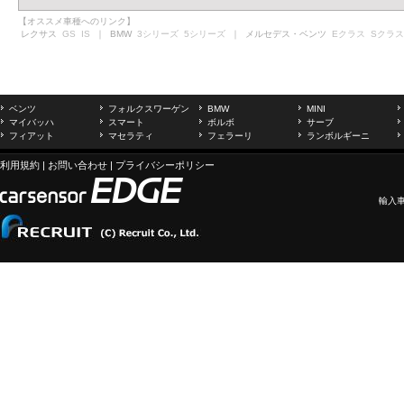
【オススメ車種へのリンク】
レクサス
GS
IS
｜ BMW
3シリーズ
5シリーズ
｜ メルセデス・ベンツ
Eクラス
Sクラス
ベンツ
フォルクスワーゲン
BMW
MINI
マイバッハ
スマート
ボルボ
サーブ
フィアット
マセラティ
フェラーリ
ランボルギーニ
利用規約
|
お問い合わせ
|
プライバシーポリシー
輸入