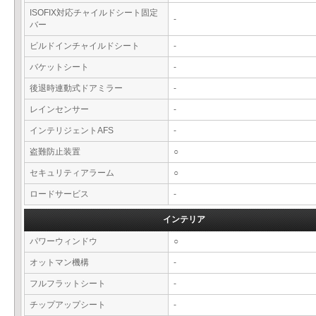
ISOFIX対応チャイルドシート固定
-
バー
ビルドインチャイルドシート
-
バケットシート
-
後退時連動式ドアミラー
-
レインセンサー
-
インテリジェントAFS
-
盗難防止装置
○
セキュリティアラーム
○
ロードサービス
-
インテリア
パワーウィンドウ
○
オットマン機構
-
フルフラットシート
-
チップアップシート
-