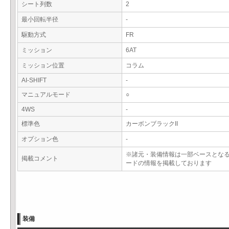
シート列数
2
最小回転半径
-
駆動方式
FR
ミッション
6AT
ミッション位置
コラム
AI-SHIFT
-
マニュアルモード
○
4WS
-
標準色
カーボンブラックII
オプション色
-
※諸元・装備情報は一部ベースとな
掲載コメント
ードの情報を掲載しております
装備