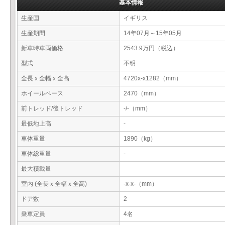
基本情報
生産国
イギリス
生産期間
14年07月～15年05月
新車時車両価格
2543.9万円（税込）
型式
不明
全長ｘ全幅ｘ全高
4720x-x1282（mm）
ホイールベース
2470（mm）
前トレッド/後トレッド
-/-（mm）
最低地上高
-
車体重量
1890（kg）
車体総重量
-
最大積載量
-
室内 (全長ｘ全幅ｘ全高)
-x-x-（mm）
ドア数
2
乗車定員
4名