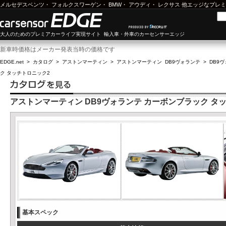
メルセデスベンツ
・
フォルクスワーゲン
・
BMW
・
アウディ
・
レクサス
他エッジなプレミ
大人のためのプレミアカーライフ実現サイト 輸入車・外車のカーセンサーエッジ
新車時価格はメーカー発表当時の価格です
EDGE.net
>
カタログ
>
アストンマーティン
>
アストンマーティン DB9ヴォランテ
>
DB9ヴ
ク タッチトロニック2
アストンマーティン DB9ヴォランテ カーボンブラック タ
基本スペック