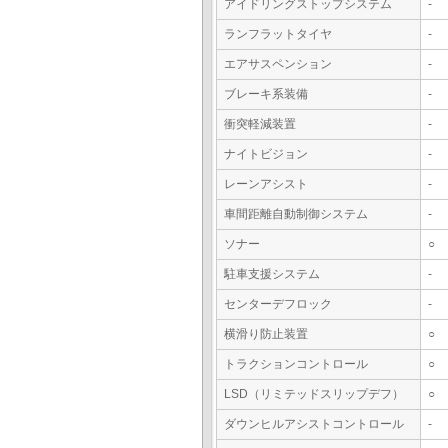
アイドリングストップシステム
-
ランフラットタイヤ
-
エアサスペンション
-
ブレーキ系装備
-
衝突軽減装置
-
ナイトビジョン
-
レーンアシスト
-
車間距離自動制御システム
-
ソナー
○
駐車支援システム
-
センターデフロック
-
横滑り防止装置
○
トラクションコントロール
○
LSD（リミテッドスリップデフ）
○
ダウンヒルアシストコントロール
-