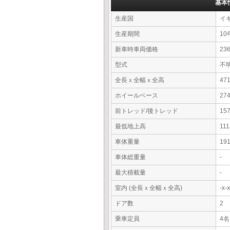
基本
生産国
イ
生産期間
10
新車時車両価格
23
型式
不
全長ｘ全幅ｘ全高
47
ホイールベース
27
前トレッド/後トレッド
15
最低地上高
11
車体重量
19
車体総重量
-
最大積載量
-
室内 (全長ｘ全幅ｘ全高)
-x
ドア数
2
乗車定員
4名