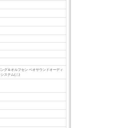
バング＆オルフセン ベオサウンドオーディ
システム(△)