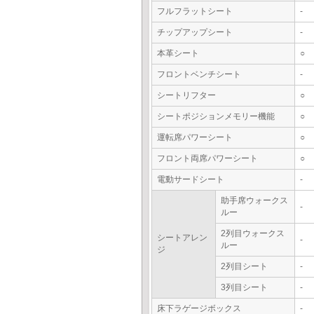
フルフラットシート
-
チップアップシート
-
本革シート
○
フロントベンチシート
-
シートリフター
○
シートポジションメモリー機能
○
運転席パワーシート
○
フロント両席パワーシート
○
電動サードシート
-
助手席ウォークス
-
ルー
2列目ウォークス
シートアレン
-
ルー
ジ
2列目シート
-
3列目シート
-
床下ラゲージボックス
-