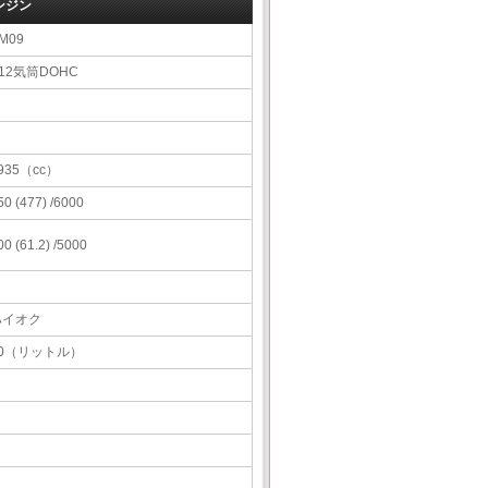
ンジン
M09
12気筒DOHC
935（cc）
50 (477) /6000
00 (61.2) /5000
ハイオク
80（リットル）