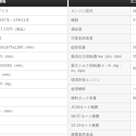
情報
エ
ギリス
エンジン型式
A
年07月～12年11月
種類
V
67.1万円（税込）
過給器
-
明
可変気筒装置
-
10x1875x1280（mm）
総排気量
5
45（mm）
最高出力/回転数 kw（ps）/rpm
3
70/1560（mm）
最大トルク/回転数 n・m（kg・
6
m）/rpm
1（mm）
環境対策エンジン
-
10（kg）
使用燃料
燃料タンク容量
JC08モード燃費
-
-x-（mm）
WLTCモード燃費
-
10-15モード燃費
-
燃費基準達成
-