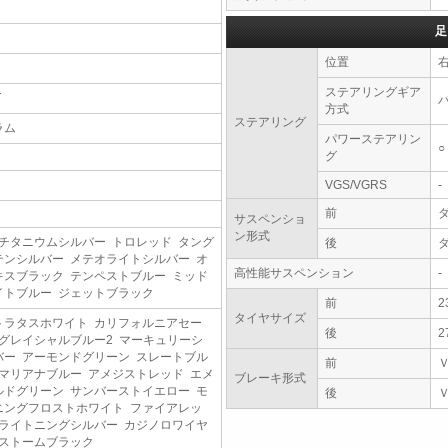
足
位置
ステアリングギア
T
方式
ステアリング
ラム
パワーステアリン
○
グ
VGS/VGRS
-
前
サスペンショ
ン形式
Mチタニウムシルバー トロレッド タング
後
テンシルバー メテオライトシルバー オ
高性能サスペンション
-
キスブラック テンペストブルー ミッド
イトブルー ジェットブラック
前
2
タイヤサイズ
トラタスホワイト カリフォルニアセー
後
2
 グレイシャルブルー2 マーキュリーシ
バー アーモンドグリーン スレートブル
前
 マリアナブルー アメジストレッド エメ
ブレーキ形式
ルドグリーン サンバーストイエロー モ
後
ニングフロストホワイト ファイアレッ
 ライトニングシルバー カジノロワイヤ
 ストームブラック