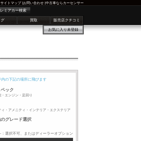
サイトマップ
|
お問い合わせ
|
中古車ならカーセンサー
レミアカー検索
ログ
買取
販売店クチコミ
お気に入り
未登録
ジ内の下記の場所に飛びます
スペック
能・エンジン・足回り
ティ・アメニティ・インテリア・エクステリア
他のグレード選択
-：選択不可、またはディーラーオプション