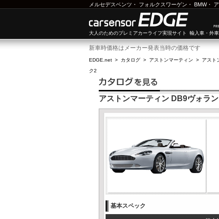
メルセデスベンツ
・
フォルクスワーゲン
・
BMW
・
ア
大人のためのプレミアカーライフ実現サイト 輸入車・外
新車時価格はメーカー発表当時の価格です
EDGE.net
>
カタログ
>
アストンマーティン
>
アスト
ク2
アストンマーティン DB9ヴォラン
基本スペック