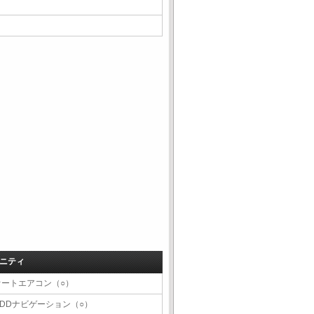
ニティ
オートエアコン（○）
HDDナビゲーション（○）