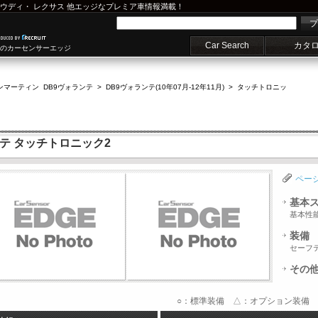
ウディ
・
レクサス
他エッジなプレミア車情報満載！
プ
Car Search
カタ
車のカーセンサーエッジ
ンマーティン DB9ヴォランテ
>
DB9ヴォランテ(10年07月-12年11月)
>
タッチトロニッ
テ タッチトロニック2
ペー
基本
基本性
装備
セーフ
その
○：標準装備 △：オプション装備 