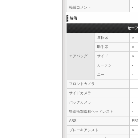
掲載コメント
-
装備
セー
運転席
○
助手席
○
エアバッグ
サイド
○
カーテン
-
ニー
-
フロントカメラ
-
サイドカメラ
-
バックカメラ
-
頸部衝撃緩和ヘッドレスト
-
ABS
EB
ブレーキアシスト
○