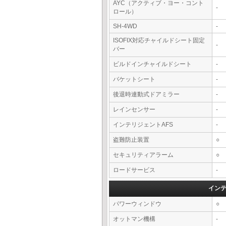
AYC（アクティブ・ヨー・コント
-
ロール）
SH-4WD
-
ISOFIX対応チャイルドシート固定
-
バー
ビルドインチャイルドシート
-
バケットシート
-
後退時連動式ドアミラー
-
レインセンサー
-
インテリジェントAFS
-
盗難防止装置
○
セキュリティアラーム
○
ロードサービス
-
イン
パワーウィンドウ
○
オットマン機構
-