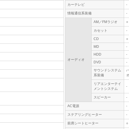
カーテレビ
-
情報通信系装備
-
AM／FMラジオ
○
カセット
-
CD
○
MD
-
HDD
-
オーディオ
DVD
-
サウンドシステム
系装備
オ
リアエンターテイ
-
メントシステム
スピーカー
-
AC電源
-
ステアリングヒーター
-
前席シートヒーター
○