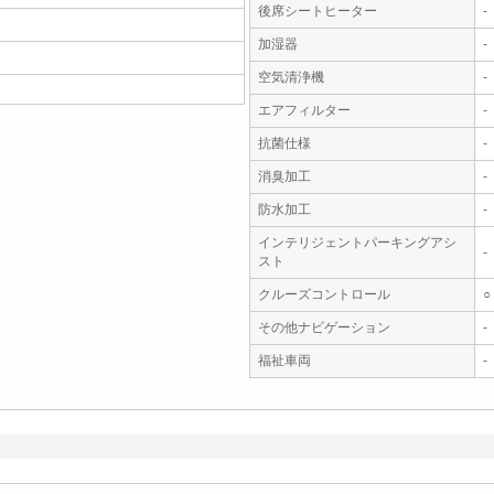
後席シートヒーター
-
加湿器
-
空気清浄機
-
エアフィルター
-
抗菌仕様
-
消臭加工
-
防水加工
-
インテリジェントパーキングアシ
-
スト
クルーズコントロール
○
その他ナビゲーション
-
福祉車両
-