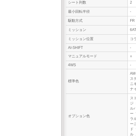
シート列数
2
最小回転半径
-
駆動方式
FR
ミッション
6A
ミッション位置
コ
AI-SHIFT
-
マニュアルモード
○
4WS
-
A
ス
標準色
ニ
ナ
ス
ジ
ル
ー
オプション色
ラ
ー
ド
ル