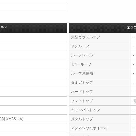
フティ
エク
大型ガラスルーフ
-
サンルーフ
-
ルーフレール
-
Tバールーフ
-
ルーフ系装備
-
タルガトップ
-
ハードトップ
-
ソフトトップ
キャンバストップ
-
D付きABS（○）
メタルトップ
-
マグネシウムホイール
-