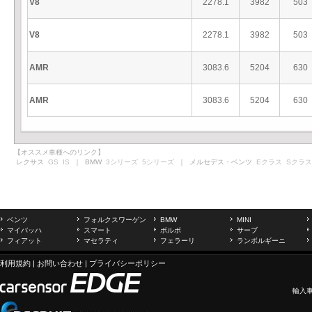
V8
2278.1
3982
503
V8
2278.1
3982
503
AMR
3083.6
5204
630
AMR
3083.6
5204
630
【オススメ車種へのリンク】
レクサス
GS
IS
｜ BMW
3シリーズ
5シリーズ
｜ メルセデス・ベンツ
Eクラス
Sクラス
ベンツ
フォルクスワーゲン
BMW
MINI
マイバッハ
スマート
ボルボ
サーブ
フィアット
マセラティ
フェラーリ
ランボルギーニ
利用規約
|
お問い合わせ
|
プライバシーポリシー
輸入