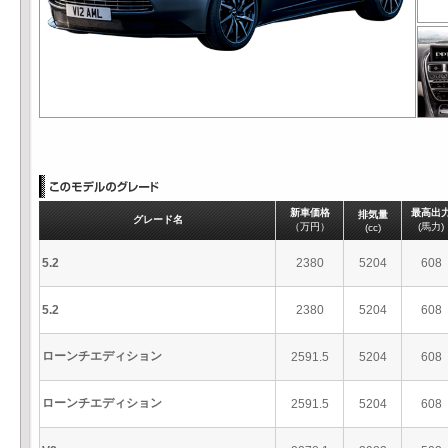
新車価格
最高出
排気量
グレード名
（万円）
(馬力)
(cc)
5.2
2380
5204
608
5.2
2380
5204
608
ローンチエディション
2591.5
5204
608
ローンチエディション
2591.5
5204
608