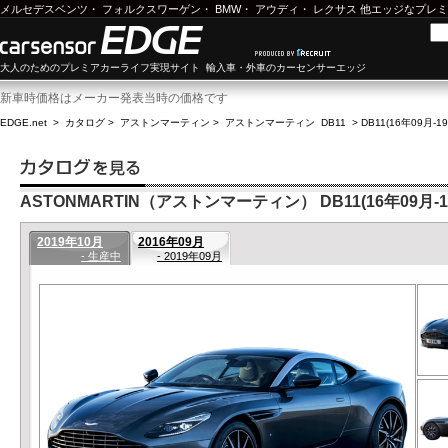
メルセデスベンツ
・
フォルクスワーゲン
・
BMW
・
アウディ
・
レクサス
他エッジなプレミ
大人のためのプレミアカーライフ実現サイト 輸入車・外車のカーセンサーエッジ
新車時価格はメーカー発表当時の価格です
EDGE.net
>
カタログ
>
アストンマーティン
>
アストンマーティン DB11
>
DB11(16年09月-
ASTONMARTIN（アストンマーティン） DB11(16年09月-1
2019年10月
2016年09月
- 生産中
- 2019年09月