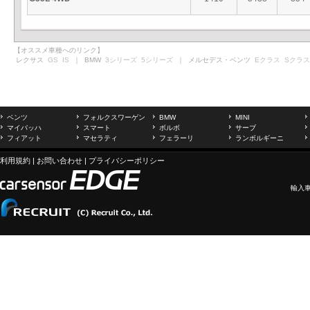
【オススメ車種へのリンク】
レクサス
GS
IS
｜ BMW
3シリーズ
5シリーズ
｜ メルセデス・ベンツ
Eクラス
Sクラス
ベンツ
フォルクスワーゲン
BMW
MINI
マイバッハ
スマート
ボルボ
サーブ
フィアット
マセラティ
フェラーリ
ランボルギーニ
利用規約
|
お問い合わせ
|
プライバシーポリシー
輸入