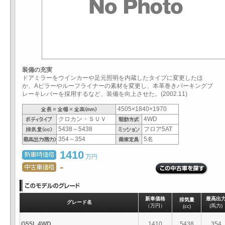
装備の充実
ドアミラーをウインカーや足元照明を内蔵したタイプに変更したほ
か、Aピラーやルーフライナーの素材を変更し、本革巻きパーキングブ
レーキレバーを採用するなど、装備を向上させた。(2002.11)
4505×1840×1970
クロカン・ＳＵＶ
4WD
5438～5438
フロア5AT
354～354
5名
1410
万円
-
新車価格
最高出
排気量
グレード名
（万円）
(馬力)
(cc)
G55L 4WD
1410
5438
354