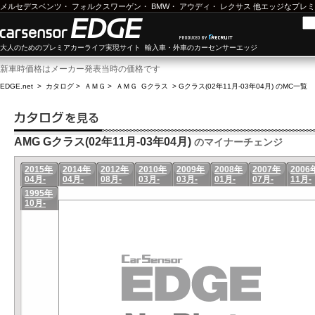
メルセデスベンツ
・
フォルクスワーゲン
・
BMW
・
アウディ
・
レクサス
他エッジなプレミ
大人のためのプレミアカーライフ実現サイト 輸入車・外車のカーセンサーエッジ
新車時価格はメーカー発表当時の価格です
EDGE.net
>
カタログ
>
ＡＭＧ
>
ＡＭＧ Gクラス
>
Gクラス(02年11月-03年04月) のMC一覧
AMG Gクラス(02年11月-03年04月)
のマイナーチェンジ
2015年
2014年
2012年
2010年
2009年
2008年
2007年
2006
04月-
04月-
08月-
03月-
03月-
01月-
07月-
11月-
1995年
10月-