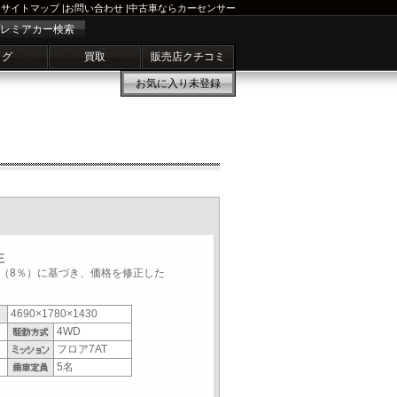
サイトマップ
|
お問い合わせ
|
中古車ならカーセンサー
レミアカー検索
ログ
買取
販売店クチコミ
お気に入り
未登録
正
税率（8％）に基づき、価格を修正した
4690×1780×1430
4WD
フロア7AT
5名