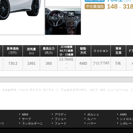
万円
148
31
～
JC08燃費
新車価格
最高出力
駆動
乗車
排気量
ミッション
ド
WLTC燃費
（万円）
(馬力)
方式
定員
(cc)
10・15燃費
13.7km/L
フロア7AT
5名
730.2
1991
360
-
4WD
-
 メルセデス・ベンツ
Eクラス
Sクラス
｜ フォルクスワーゲン
ゴルフ
ポロ
ニュービートル
｜
MINI
アウディ
ポルシェ
AMG
サーブ
プジョー
ルノー
シトロエ
ーリ
ランボルギーニ
フォード
ハマー
シボレー