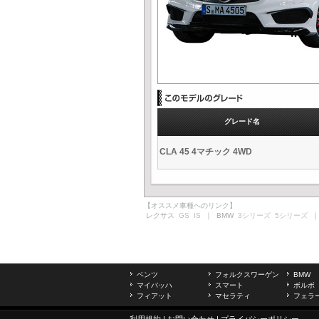
グレード名
CLA 45 4マチック 4WD
【オススメ車種へのリンク】
レクサス
GS
IS
｜ BMW
3シリーズ
5シリーズ
｜
ベンツ
フォルクスワーゲン
BMW
マイバッハ
スマート
ボルボ
フィアット
マセラティ
フェラ