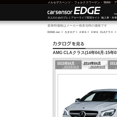
メルセデスベンツ
・
フォルクスワーゲン
・
BMW
・
ア
大人のためのプレミアカーライフ実現サイト 輸入車・外
新車時価格はメーカー発表当時の価格です
EDGE.net
>
カタログ
>
ＡＭＧ
>
ＡＭＧ CLAクラス
>
AMG CLAクラス(14年04月-15年0
2015年04月
2014年04月
201
- 2015年05月
- 2015年03月
-