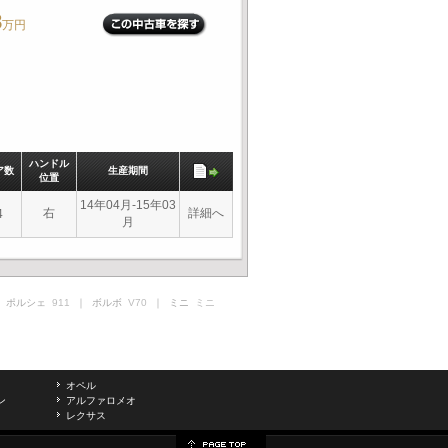
8
万円
ハンドル
ア数
生産期間
位置
14年04月-15年03
右
詳細へ
4
月
 ポルシェ
911
｜ ボルボ
V70
｜ ミニ
ミニ
オペル
ン
アルファロメオ
レクサス