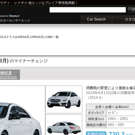
ウディ
・
レクサス
他エッジなプレミア車情報満載！
プ
Car Search
カタ
車のカーセンサーエッジ
CLAクラス(14年04月-15年03月) のMC一覧
3月)
のマイナーチェンジ
3年07月
 2014年03月
消費税の変更により価格を修
2014年4月1日以降の消費
（2014.4）
セダン
1991～1991
360～360
730.2