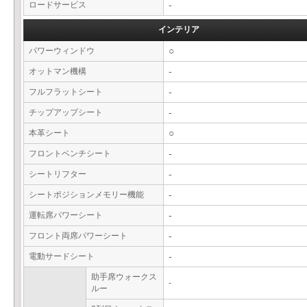
ロードサービス
-
インテリア
パワーウィンドウ
○
オットマン機構
-
フルフラットシート
-
チップアップシート
-
本革シート
○
フロントベンチシート
-
シートリフター
-
シートポジションメモリー機能
-
運転席パワーシート
-
フロント両席パワーシート
-
電動サードシート
-
助手席ウォークス
-
ルー