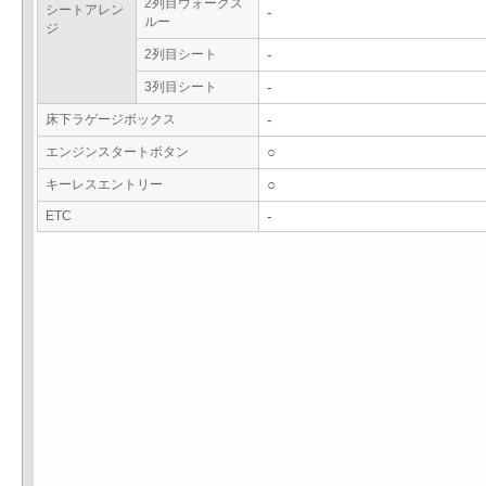
2列目ウォークス
シートアレン
-
ルー
ジ
2列目シート
-
3列目シート
-
床下ラゲージボックス
-
エンジンスタートボタン
○
キーレスエントリー
○
ETC
-