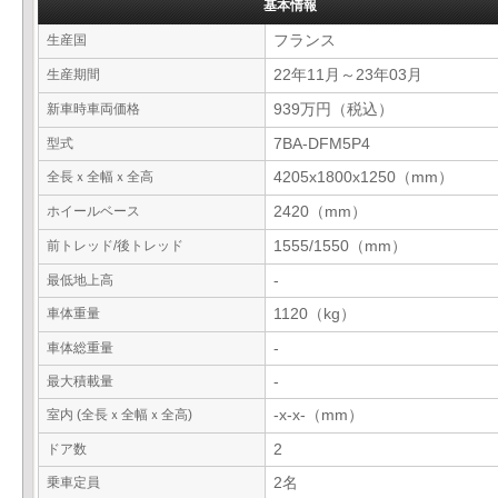
基本情報
生産国
フランス
生産期間
22年11月～23年03月
新車時車両価格
939万円（税込）
型式
7BA-DFM5P4
全長ｘ全幅ｘ全高
4205x1800x1250（mm）
ホイールベース
2420（mm）
前トレッド/後トレッド
1555/1550（mm）
最低地上高
-
車体重量
1120（kg）
車体総重量
-
最大積載量
-
室内 (全長ｘ全幅ｘ全高)
-x-x-（mm）
ドア数
2
乗車定員
2名