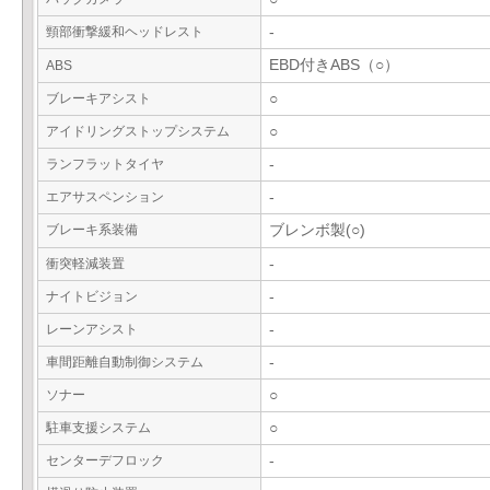
頸部衝撃緩和ヘッドレスト
-
EBD付きABS（○）
ABS
ブレーキアシスト
○
アイドリングストップシステム
○
ランフラットタイヤ
-
エアサスペンション
-
ブレーキ系装備
ブレンボ製(○)
衝突軽減装置
-
ナイトビジョン
-
レーンアシスト
-
車間距離自動制御システム
-
ソナー
○
駐車支援システム
○
センターデフロック
-