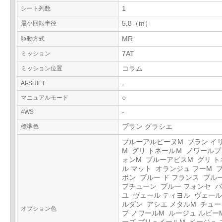
シート列数
1
最小回転半径
5.8（m）
駆動方式
MR
ミッション
7AT
ミッション位置
コラム
AI-SHIFT
-
マニュアルモード
○
4WS
-
標準色
ブラン グラシエ
ブルーアルピーヌM ブラン イ
M グリ トネールＭ ノワール
ォンM ブルーアビスM グリ ト
ル マット オランジュ フーM 
ポン ブルー ド フランス ブルー
プチューン ブルー フォンセ 
ユ ヴェール ティヨル ヴェール
ルダン アシエ メタルM チュ
オプション色
プ ノワールM ルージュ ルビー