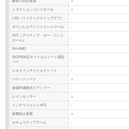
横滑り防止装置
○
トラクションコントロール
○
LSD（リミテッドスリップデフ）
-
ダウンヒルアシストコントロール
-
AYC（アクティブ・ヨー・コント
-
ロール）
SH-4WD
-
ISOFIX対応チャイルドシート固定
-
バー
ビルドインチャイルドシート
-
バケットシート
○
後退時連動式ドアミラー
-
レインセンサー
○
インテリジェントAFS
-
盗難防止装置
○
セキュリティアラーム
-