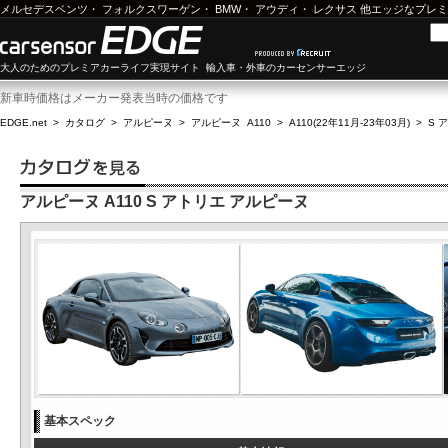
メルセデスベンツ
・
フォルクスワーゲン
・
BMW
・
アウディ
・
レクサス
他エッジなプレミ
大人のためのプレミアカーライフ実現サイト 輸入車・外車のカーセンサーエッジ
新車時価格はメーカー発表当時の価格です
EDGE.net
>
カタログ
>
アルピーヌ
>
アルピーヌ A110
>
A110(22年11月-23年03月)
>
S 
アルピーヌ A110 S アトリエ アルピーヌ
基本スペック