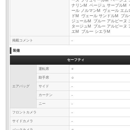
ーズ ブリュイールM ベージュ 
ナリンM ベージュ サーブルM 
ール ノルマンM ヴェール エム
ドM ヴェール サンドルM ブル
ジュールM ブルー アルピーヌ 
タージュM ブルー アルピーヌ 
エM ブルー シエラM
掲載コメント
-
装備
セーフティ
運転席
○
助手席
○
エアバッグ
サイド
-
カーテン
-
ニー
-
フロントカメラ
-
サイドカメラ
-
バックカメラ
○