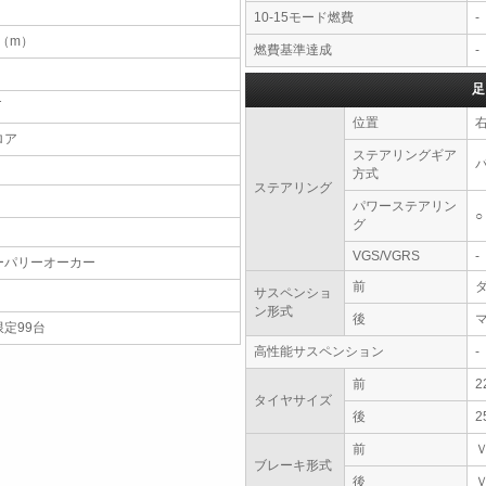
10-15モード燃費
-
4（m）
燃費基準達成
-
足
T
位置
ロア
ステアリングギア
方式
ステアリング
パワーステアリン
○
グ
VGS/VGRS
-
ーパリーオーカー
前
サスペンショ
ン形式
後
限定99台
高性能サスペンション
-
前
2
タイヤサイズ
後
2
前
ブレーキ形式
後