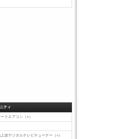
ニティ
オートエアコン（○）
地上波デジタルテレビチューナー（○）