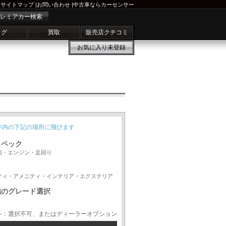
サイトマップ
|
お問い合わせ
|
中古車ならカーセンサー
レミアカー検索
ログ
買取
販売店クチコミ
お気に入り
未登録
ジ内の下記の場所に飛びます
スペック
能・エンジン・足回り
ティ・アメニティ・インテリア・エクステリア
他のグレード選択
-：選択不可、またはディーラーオプション