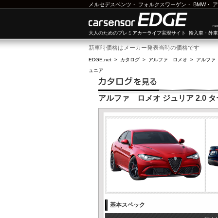
メルセデスベンツ
・
フォルクスワーゲン
・
BMW
・
ア
大人のためのプレミアカーライフ実現サイト 輸入車・外
新車時価格はメーカー発表当時の価格です
EDGE.net
>
カタログ
>
アルファ ロメオ
>
アルファ
ュニア
アルファ ロメオ ジュリア 2.0 
基本スペック