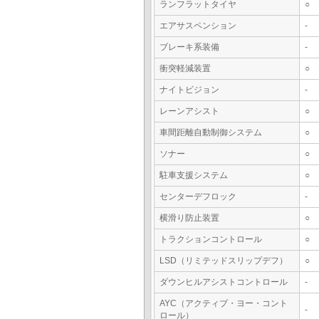
ランフラットタイヤ
○
エアサスペンション
-
ブレーキ系装備
-
衝突軽減装置
○
ナイトビジョン
-
レーンアシスト
○
車間距離自動制御システム
○
ソナー
○
駐車支援システム
○
センターデフロック
-
横滑り防止装置
○
トラクションコントロール
○
LSD（リミテッドスリップデフ）
○
ダウンヒルアシストコントロール
-
AYC（アクティブ・ヨー・コント
-
ロール）