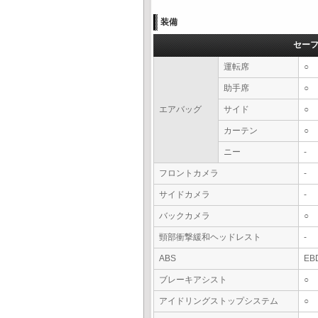
装備
セー
運転席
○
助手席
○
エアバッグ
サイド
○
カーテン
○
ニー
-
フロントカメラ
-
サイドカメラ
-
バックカメラ
○
頸部衝撃緩和ヘッドレスト
-
ABS
EB
ブレーキアシスト
○
アイドリングストップシステム
○