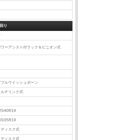
回り
右
パワーアシスト付ラック＆ピニオン式
ダブルウイッシュボーン
マルチリンク式
25/40R19
55/35R19
Ｖディスク式
Ｖディスク式