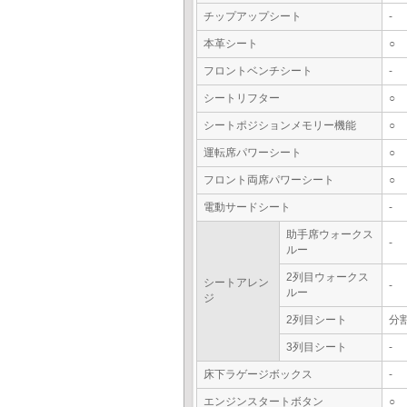
チップアップシート
-
本革シート
○
フロントベンチシート
-
シートリフター
○
シートポジションメモリー機能
○
運転席パワーシート
○
フロント両席パワーシート
○
電動サードシート
-
助手席ウォークス
-
ルー
2列目ウォークス
シートアレン
-
ルー
ジ
2列目シート
分
3列目シート
-
床下ラゲージボックス
-
エンジンスタートボタン
○