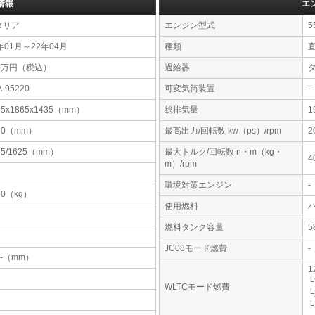
情報
エ
タリア
エンジン型式
5
年01月～22年04月
種類
直
80万円（税込）
過給器
A-95220
可変気筒装置
-
55x1865x1435（mm）
総排気量
1
20（mm）
最高出力/回転数 kw（ps）/rpm
2
55/1625（mm）
最大トルク/回転数 n・m（kg・
4
m）/rpm
環境対策エンジン
-
60（kg）
使用燃料
燃料タンク容量
JC08モード燃費
-
-x-（mm）
1
└
WLTCモード燃費
└
└