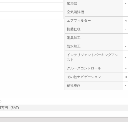
加湿器
-
空気清浄機
-
エアフィルター
○
抗菌仕様
-
消臭加工
-
防水加工
-
インテリジェントパーキングアシ
-
スト
クルーズコントロール
○
その他ナビゲーション
○
福祉車両
-
)
万円 (8AT)