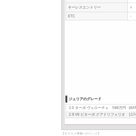
キーレスエントリー
○
ETC
-
ジュリアのグレード
2.0 ターボ ヴェローチェ 598万円 (8AT
2.9 V6 ビターボ クアドリフォリオ 1174
【オススメ車種へのリンク】