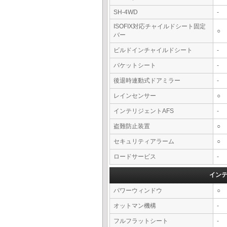
SH-4WD
-
ISOFIX対応チャイルドシート固定
○
バー
ビルドインチャイルドシート
-
バケットシート
-
後退時連動式ドアミラー
-
レインセンサー
○
インテリジェントAFS
-
盗難防止装置
○
セキュリティアラーム
○
ロードサービス
-
イン
パワーウィンドウ
○
オットマン機構
-
フルフラットシート
-