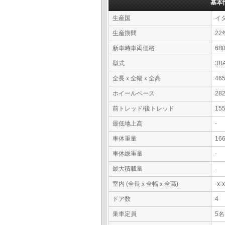
基本
生産国
イ
生産期間
22
新車時車両価格
6
型式
3B
全長ｘ全幅ｘ全高
46
ホイールベース
28
前トレッド/後トレッド
15
最低地上高
-
車体重量
16
車体総重量
-
最大積載量
-
室内 (全長ｘ全幅ｘ全高)
-x
ドア数
4
乗車定員
5名