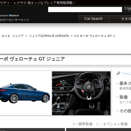
ウディ
・
レクサス
他エッジなプレミア車情報満載！
プ
Car Search
カタ
車のカーセンサーエッジ
 ロメオ ジュリア
>
ジュリア(22年01月-22年04月)
>
2.0 ターボ ヴェローチェ GT ジ
ターボ ヴェローチェ GT ジュニア
ペー
基本
基本性
装備
セーフ
その
○：標準装備 △：オプション装備 