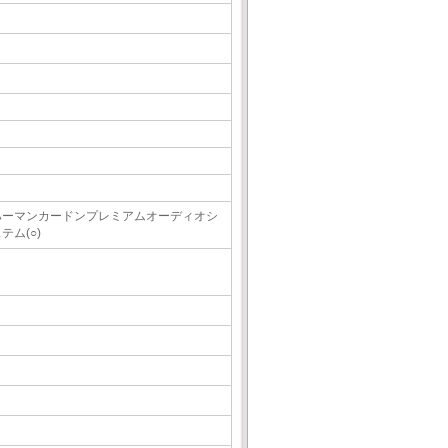
ハーマンカードンプレミアムオーディオシ
テム(○)