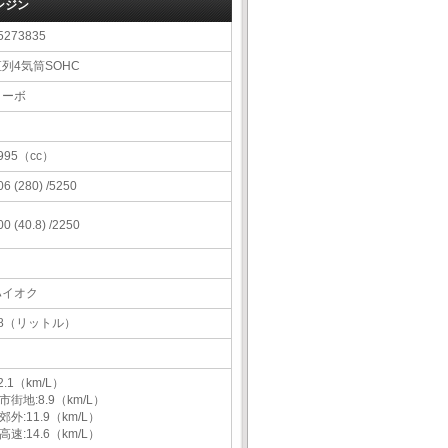
ンジン
5273835
列4気筒SOHC
ターボ
995（cc）
06 (280) /5250
00 (40.8) /2250
ハイオク
58（リットル）
2.1（km/L）
市街地:8.9（km/L）
郊外:11.9（km/L）
高速:14.6（km/L）