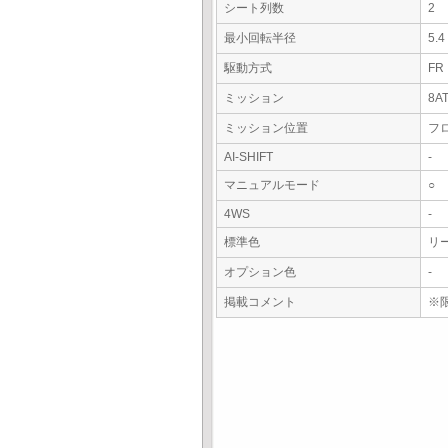
シート列数
2
最小回転半径
5.
駆動方式
FR
ミッション
8A
ミッション位置
フ
AI-SHIFT
-
マニュアルモード
○
4WS
-
標準色
リ
オプション色
-
掲載コメント
※