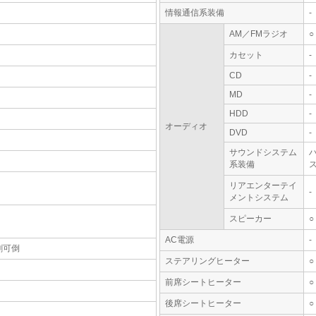
情報通信系装備
-
AM／FMラジオ
○
カセット
-
CD
-
MD
-
HDD
-
オーディオ
DVD
-
サウンドシステム
系装備
ス
リアエンターテイ
-
メントシステム
スピーカー
○
AC電源
-
割可倒
ステアリングヒーター
○
前席シートヒーター
○
後席シートヒーター
○