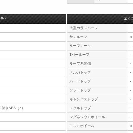
フティ
エク
大型ガラスルーフ
-
サンルーフ
○
ルーフレール
-
Tバールーフ
-
ルーフ系装備
-
タルガトップ
-
ハードトップ
-
ソフトトップ
-
キャンバストップ
-
D付きABS（○）
メタルトップ
-
マグネシウムホイール
-
アルミホイール
○