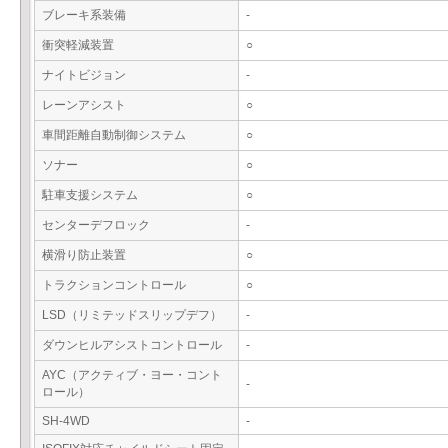
ブレーキ系装備
-
衝突軽減装置
○
ナイトビジョン
-
レーンアシスト
○
車間距離自動制御システム
○
ソナー
○
駐車支援システム
○
センターデフロック
-
横滑り防止装置
○
トラクションコントロール
○
LSD（リミテッドスリップデフ）
-
ダウンヒルアシストコントロール
-
AYC（アクティブ・ヨー・コント
-
ロール）
SH-4WD
-