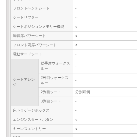
フロントベンチシート
-
シートリフター
○
シートポジションメモリー機能
○
運転席パワーシート
○
フロント両席パワーシート
○
電動サードシート
-
助手席ウォークス
-
ルー
2列目ウォークス
シートアレン
-
ルー
ジ
2列目シート
分割可倒
3列目シート
-
床下ラゲージボックス
-
エンジンスタートボタン
○
キーレスエントリー
○