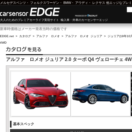
メルセデスベンツ
・
フォルクスワーゲン
・
BMW
・
アウディ
・
レクサス
他エッジなプレミ
大人のためのプレミアカーライフ実現サイト 輸入車・外車のカーセンサーエッジ
新車時価格はメーカー発表当時の価格です
EDGE.net
>
カタログ
>
アルファ ロメオ
>
アルファ ロメオ ジュリア
>
ジュリア(19年10月
4WD
アルファ ロメオ ジュリア 2.0 ターボ Q4 ヴェローチェ 4W
基本スペック