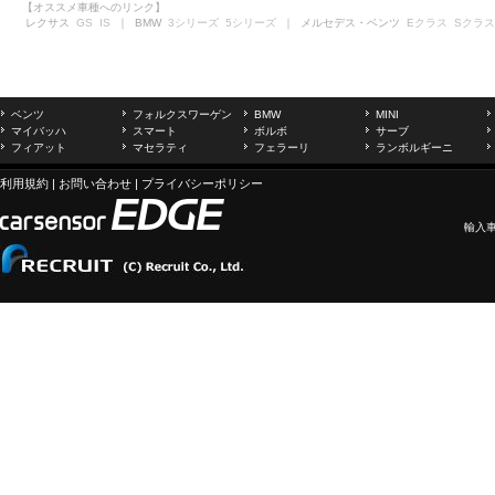
【オススメ車種へのリンク】
レクサス
GS
IS
｜ BMW
3シリーズ
5シリーズ
｜ メルセデス・ベンツ
Eクラス
Sクラス
ベンツ
フォルクスワーゲン
BMW
MINI
マイバッハ
スマート
ボルボ
サーブ
フィアット
マセラティ
フェラーリ
ランボルギーニ
利用規約
|
お問い合わせ
|
プライバシーポリシー
輸入