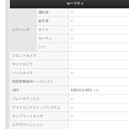
セーフティ
運転席
○
助手席
○
エアバッグ
サイド
○
カーテン
○
ニー
-
フロントカメラ
-
サイドカメラ
-
バックカメラ
○
頸部衝撃緩和ヘッドレスト
-
ABS
EBD付きABS（○）
ブレーキアシスト
○
アイドリングストップシステム
○
ランフラットタイヤ
○
エアサスペンション
-