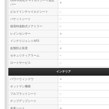
ISOFIX対応チャイルドシート固定
○
バー
ビルドインチャイルドシート
-
バケットシート
-
後退時連動式ドアミラー
-
レインセンサー
○
インテリジェントAFS
-
盗難防止装置
○
セキュリティアラーム
-
ロードサービス
-
インテリア
パワーウィンドウ
○
オットマン機構
-
フルフラットシート
-
チップアップシート
-
本革シート
○