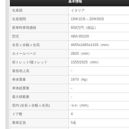
基本情報
生産国
イタリア
生産期間
19年10月～20年09月
新車時車両価格
609万円（税込）
型式
ABA-95220
全長ｘ全幅ｘ全高
4655x1865x1435（mm）
ホイールベース
2820（mm）
前トレッド/後トレッド
1555/1625（mm）
最低地上高
-
車体重量
1670（kg）
車体総重量
-
最大積載量
-
室内 (全長ｘ全幅ｘ全高)
-x-x-（mm）
ドア数
4
乗車定員
5名