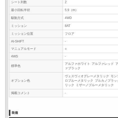
シート列数
2
最小回転半径
5.9（m）
駆動方式
4WD
ミッション
8AT
ミッション位置
フロア
AI-SHIFT
-
マニュアルモード
○
4WS
-
アルファホワイト アルファレッド 
標準色
ァブラック
ヴェスヴィオグレーメタリック モン
オプション色
ロブルーメタリック ブルカノブラッ
リック ミザーノブルーメタリック
掲載コメント
-
装備