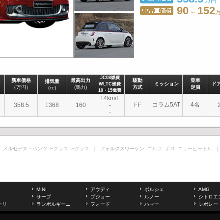
万円
90
152
～
JC08燃費
新車価格
最高出力
駆動
乗車
排気量
ミッション
ド
WLTC燃費
（万円）
(馬力)
方式
定員
(cc)
10・15燃費
14km/L
コラム5AT
4名
358.5
1368
160
-
FF
-
 メルセデス・ベンツ
Eクラス
Sクラス
｜ フォルクスワーゲン
ゴルフ
ポロ
ニュービートル
｜
MINI
アウディ
ポルシェ
AMG
サーブ
プジョー
ルノー
シトロエ
ーリ
ランボルギーニ
フォード
ハマー
シボレー