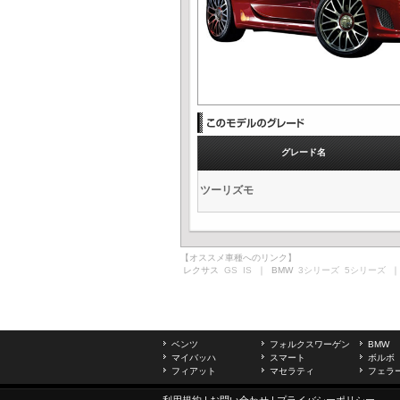
グレード名
ツーリズモ
【オススメ車種へのリンク】
レクサス
GS
IS
｜ BMW
3シリーズ
5シリーズ
｜
ベンツ
フォルクスワーゲン
BMW
マイバッハ
スマート
ボルボ
フィアット
マセラティ
フェラ