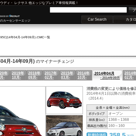
ウディ
・
レクサス
他エッジなプレミア車情報満載！
プ
Car Search
カタ
車のカーセンサーエッジ
595C(14年04月-14年09月) のMC一覧
04月-14年09月)
のマイナーチェンジ
020年
2019年
2018年
2017年
2015年
2014年
2014
2014年04月
月-
10月-
09月-
02月-
03月-
10月-
02月-
- 2014年09月
消費税の変更により価格を修
2014年4月1日以降の消費
（2014.4）
オープン
1368～1368
160～160
358.5