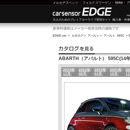
メルセデスベンツ
・
フォルクスワーゲン
・
BMW
・
ア
大人のためのプレミアカーライフ実現サイト 輸入車・外
新車時価格はメーカー発表当時の価格です
EDGE.net
>
カタログ
>
アバルト
>
アバルト 595C
>
ABARTH（アバルト） 595C(14年
2023年
2022年
2022年
2021年
2
12月-
08月-
04月-
10月-
11