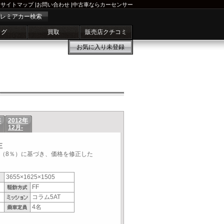
サイトマップ
|
お問い合わせ
|
中古車ならカーセンサー
レミアカー検索
ログ
買取
販売店クチコミ
お気に入り
未登録
年
2012年
12月-
正
税率（8％）に基づき、価格を修正した
3655×1625×1505
FF
コラム5AT
4名