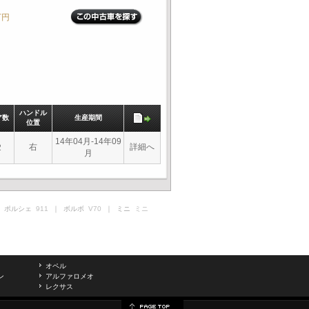
万円
ハンドル
ア数
生産期間
位置
14年04月-14年09
右
詳細へ
2
月
 ポルシェ
911
｜ ボルボ
V70
｜ ミニ
ミニ
オペル
ン
アルファロメオ
レクサス