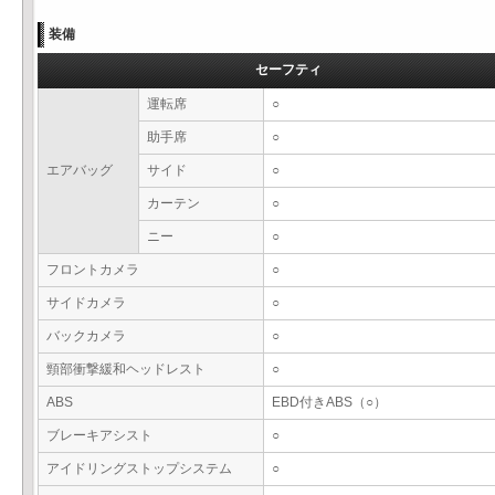
装備
セーフティ
運転席
○
助手席
○
エアバッグ
サイド
○
カーテン
○
ニー
○
フロントカメラ
○
サイドカメラ
○
バックカメラ
○
頸部衝撃緩和ヘッドレスト
○
ABS
EBD付きABS（○）
ブレーキアシスト
○
アイドリングストップシステム
○