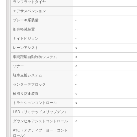
ランフラットタイヤ
-
エアサスペンション
-
ブレーキ系装備
-
衝突軽減装置
○
ナイトビジョン
-
レーンアシスト
○
車間距離自動制御システム
○
ソナー
○
駐車支援システム
○
センターデフロック
-
横滑り防止装置
○
トラクションコントロール
○
LSD（リミテッドスリップデフ）
-
ダウンヒルアシストコントロール
○
AYC（アクティブ・ヨー・コント
-
ロール）