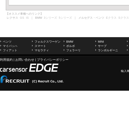
【オススメ車種へのリンク】
レクサス
GS
IS
｜ BMW
3シリーズ
5シリーズ
｜ メルセデス・ベンツ
Eクラス
Sクラス
ベンツ
フォルクスワーゲン
BMW
MINI
マイバッハ
スマート
ボルボ
サーブ
フィアット
マセラティ
フェラーリ
ランボルギーニ
利用規約
|
お問い合わせ
|
プライバシーポリシー
輸入