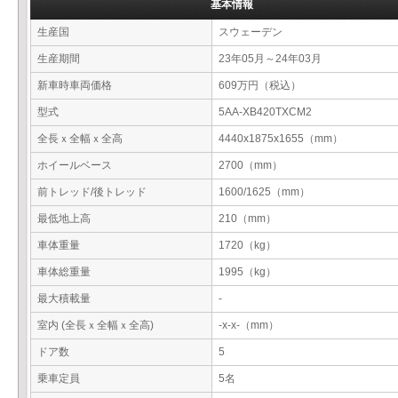
基本情報
生産国
スウェーデン
生産期間
23年05月～24年03月
新車時車両価格
609万円（税込）
型式
5AA-XB420TXCM2
全長ｘ全幅ｘ全高
4440x1875x1655（mm）
ホイールベース
2700（mm）
前トレッド/後トレッド
1600/1625（mm）
最低地上高
210（mm）
車体重量
1720（kg）
車体総重量
1995（kg）
最大積載量
-
室内 (全長ｘ全幅ｘ全高)
-x-x-（mm）
ドア数
5
乗車定員
5名