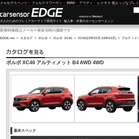
メルセデスベンツ
・
フォルクスワーゲン
・
BMW
・
アウディ
・
レクサス
他エッジなプレミ
大人のためのプレミアカーライフ実現サイト 輸入車・外車のカーセンサーエッジ
新車時価格はメーカー発表当時の価格です
EDGE.net
>
カタログ
>
ボルボ
>
ボルボ XC40
>
XC40(23年05月-24年03月)
>
アルティメット
ボルボ XC40 アルティメット B4 AWD 4WD
基本スペック