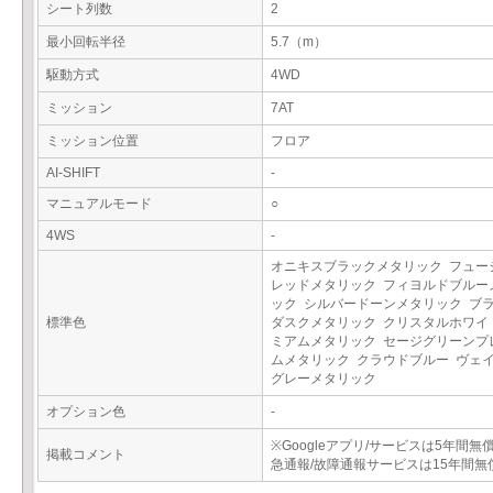
シート列数
2
最小回転半径
5.7（m）
駆動方式
4WD
ミッション
7AT
ミッション位置
フロア
AI-SHIFT
-
マニュアルモード
○
4WS
-
オニキスブラックメタリック フュー
レッドメタリック フィヨルドブルー
ック シルバードーンメタリック ブ
標準色
ダスクメタリック クリスタルホワイ
ミアムメタリック セージグリーンプ
ムメタリック クラウドブルー ヴェ
グレーメタリック
オプション色
-
※Googleアプリ/サービスは5年間無
掲載コメント
急通報/故障通報サービスは15年間無