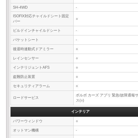
SH-4WD
-
ISOFIX対応チャイルドシート固定
○
バー
ビルドインチャイルドシート
-
バケットシート
-
後退時連動式ドアミラー
○
レインセンサー
○
インテリジェントAFS
○
盗難防止装置
○
セキュリティアラーム
○
ボルボ カーズ アプリ 緊急/故障通報
ロードサービス
ス(○)
インテリア
パワーウィンドウ
○
オットマン機構
-